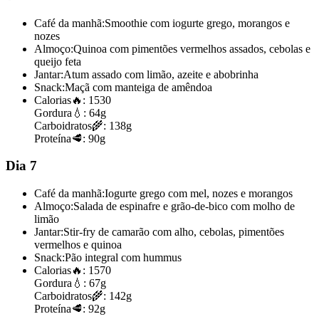
Café da manhã:
Smoothie com iogurte grego, morangos e
nozes
Almoço:
Quinoa com pimentões vermelhos assados, cebolas e
queijo feta
Jantar:
Atum assado com limão, azeite e abobrinha
Snack:
Maçã com manteiga de amêndoa
Calorias
🔥:
1530
Gordura
💧:
64g
Carboidratos
🌾:
138g
Proteína
🥩:
90g
Dia 7
Café da manhã:
Iogurte grego com mel, nozes e morangos
Almoço:
Salada de espinafre e grão-de-bico com molho de
limão
Jantar:
Stir-fry de camarão com alho, cebolas, pimentões
vermelhos e quinoa
Snack:
Pão integral com hummus
Calorias
🔥:
1570
Gordura
💧:
67g
Carboidratos
🌾:
142g
Proteína
🥩:
92g