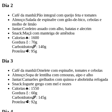
Dia 2
Café da manhã:
Pão integral com queijo feta e tomates
Almoço:
Salada de espinafre com grão-de-bico, cebolas e
molho de limão
Jantar:
Cordeiro assado com alho, batatas e alecrim
Snack:
Maçã com manteiga de amêndoa
Calorias
🔥:
1600
Gordura
💧:
70g
Carboidratos
🌾:
140g
Proteína
🥩:
95g
Dia 3
Café da manhã:
Omelete com espinafre, tomates e cebolas
Almoço:
Sopa de lentilha com cenouras, aipo e alho
Jantar:
Camarões grelhados com quinoa e abobrinha refogada
Snack:
Iogurte grego com mel e nozes
Calorias
🔥:
1550
Gordura
💧:
60g
Carboidratos
🌾:
145g
Proteína
🥩:
92g
Dia 4