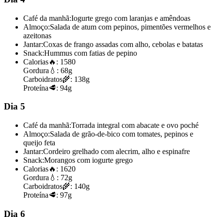
Café da manhã:
Iogurte grego com laranjas e amêndoas
Almoço:
Salada de atum com pepinos, pimentões vermelhos e
azeitonas
Jantar:
Coxas de frango assadas com alho, cebolas e batatas
Snack:
Hummus com fatias de pepino
Calorias
🔥:
1580
Gordura
💧:
68g
Carboidratos
🌾:
138g
Proteína
🥩:
94g
Dia 5
Café da manhã:
Torrada integral com abacate e ovo poché
Almoço:
Salada de grão-de-bico com tomates, pepinos e
queijo feta
Jantar:
Cordeiro grelhado com alecrim, alho e espinafre
Snack:
Morangos com iogurte grego
Calorias
🔥:
1620
Gordura
💧:
72g
Carboidratos
🌾:
140g
Proteína
🥩:
97g
Dia 6