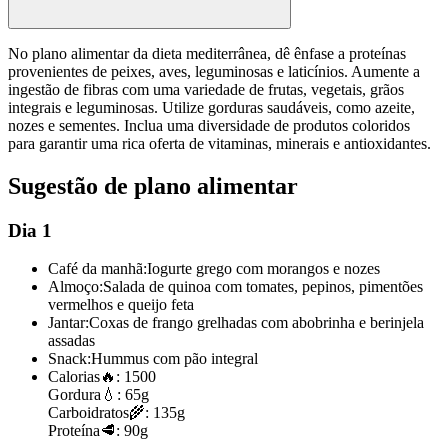
No plano alimentar da dieta mediterrânea, dê ênfase a proteínas
provenientes de peixes, aves, leguminosas e laticínios. Aumente a
ingestão de fibras com uma variedade de frutas, vegetais, grãos
integrais e leguminosas. Utilize gorduras saudáveis, como azeite,
nozes e sementes. Inclua uma diversidade de produtos coloridos
para garantir uma rica oferta de vitaminas, minerais e antioxidantes.
Sugestão de plano alimentar
Dia 1
Café da manhã:
Iogurte grego com morangos e nozes
Almoço:
Salada de quinoa com tomates, pepinos, pimentões
vermelhos e queijo feta
Jantar:
Coxas de frango grelhadas com abobrinha e berinjela
assadas
Snack:
Hummus com pão integral
Calorias
🔥:
1500
Gordura
💧:
65g
Carboidratos
🌾:
135g
Proteína
🥩:
90g