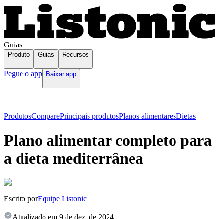
Guias
Produto
Guias
Recursos
Pegue o app
Baixar app
Produtos
Compare
Principais produtos
Planos alimentares
Dietas
Plano alimentar completo para
a dieta mediterrânea
Escrito por
Equipe Listonic
Atualizado em
9 de dez. de 2024