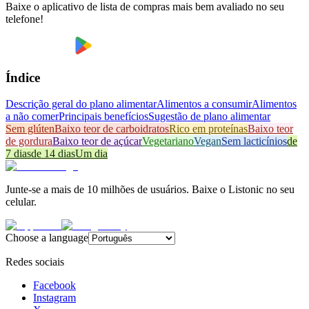
Baixe o aplicativo de lista de compras mais bem avaliado no seu
telefone!
Índice
Descrição geral do plano alimentar
Alimentos a consumir
Alimentos
a não comer
Principais benefícios
Sugestão de plano alimentar
Sem glúten
Baixo teor de carboidratos
Rico em proteínas
Baixo teor
de gordura
Baixo teor de açúcar
Vegetariano
Vegan
Sem lacticínios
de
7 dias
de 14 dias
Um dia
Junte-se a mais de 10 milhões de usuários. Baixe o Listonic no seu
celular.
Choose a language
Redes sociais
Facebook
Instagram