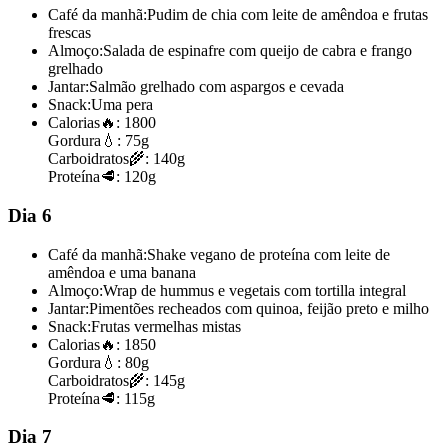
Café da manhã:
Pudim de chia com leite de amêndoa e frutas
frescas
Almoço:
Salada de espinafre com queijo de cabra e frango
grelhado
Jantar:
Salmão grelhado com aspargos e cevada
Snack:
Uma pera
Calorias
🔥:
1800
Gordura
💧:
75g
Carboidratos
🌾:
140g
Proteína
🥩:
120g
Dia 6
Café da manhã:
Shake vegano de proteína com leite de
amêndoa e uma banana
Almoço:
Wrap de hummus e vegetais com tortilla integral
Jantar:
Pimentões recheados com quinoa, feijão preto e milho
Snack:
Frutas vermelhas mistas
Calorias
🔥:
1850
Gordura
💧:
80g
Carboidratos
🌾:
145g
Proteína
🥩:
115g
Dia 7