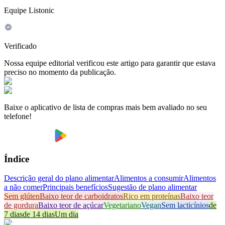
Equipe Listonic
Verificado
Nossa equipe editorial verificou este artigo para garantir que estava
preciso no momento da publicação.
Baixe o aplicativo de lista de compras mais bem avaliado no seu
telefone!
Índice
Descrição geral do plano alimentar
Alimentos a consumir
Alimentos
a não comer
Principais benefícios
Sugestão de plano alimentar
Sem glúten
Baixo teor de carboidratos
Rico em proteínas
Baixo teor
de gordura
Baixo teor de açúcar
Vegetariano
Vegan
Sem lacticínios
de
7 dias
de 14 dias
Um dia