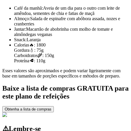
Café da manhã:
Aveia de um dia para o outro com leite de
amêndoa, sementes de chia e fatias de maçã
Almoço:
Salada de espinafre com abóbora assada, nozes e
cranberries
Jantar:
Macarrão de abobrinha com molho de tomate e
almôndegas veganas
Snack:
Laranja
Calorias
🔥:
1800
Gordura
💧:
75g
Carboidratos
🌾:
150g
Proteína
🥩:
110g
Esses valores são aproximados e podem variar ligeiramente com
base em tamanhos de porções específicos e métodos de preparo.
Baixe a lista de compras GRATUITA para
este plano de refeições
Obtenha a lista de compras
⚠️
Lembre-se