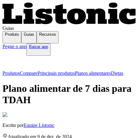
Guias
Produto
Guias
Recursos
Pegue o app
Baixar app
Produtos
Compare
Principais produtos
Planos alimentares
Dietas
Plano alimentar de 7 dias para
TDAH
Escrito por
Equipe Listonic
Atualizado em
9 de dez. de 2024