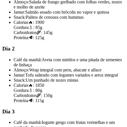
Almoço:
Salada de frango grelhado com folhas verdes, nozes
e molho de azeite
Jantar:
Salmão assado com brócolis no vapor e quinoa
Snack:
Palitos de cenoura com hummus
Calorias
🔥:
1900
Gordura
💧:
85g
Carboidratos
🌾:
145g
Proteína
🥩:
125g
Dia 2
Café da manhã:
Aveia com mirtilos e uma pitada de sementes
de linhaça
Almoço:
Wrap integral com peru, abacate e alface
Jantar:
Tofu salteado com legumes variados e arroz integral
Snack:
Um punhado de nozes mistas
Calorias
🔥:
1850
Gordura
💧:
80g
Carboidratos
🌾:
150g
Proteína
🥩:
115g
Dia 3
Café da manhã:
Iogurte grego com frutas vermelhas e um