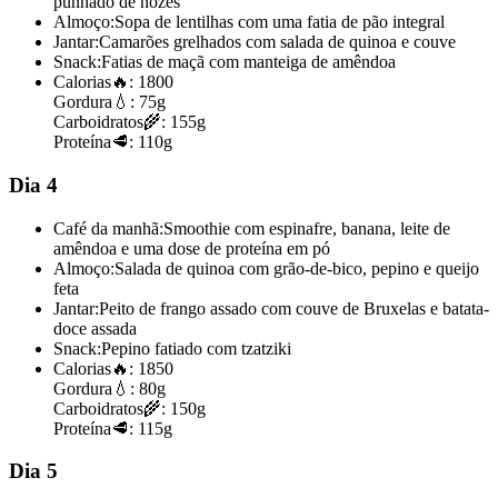
punhado de nozes
Almoço:
Sopa de lentilhas com uma fatia de pão integral
Jantar:
Camarões grelhados com salada de quinoa e couve
Snack:
Fatias de maçã com manteiga de amêndoa
Calorias
🔥:
1800
Gordura
💧:
75g
Carboidratos
🌾:
155g
Proteína
🥩:
110g
Dia 4
Café da manhã:
Smoothie com espinafre, banana, leite de
amêndoa e uma dose de proteína em pó
Almoço:
Salada de quinoa com grão-de-bico, pepino e queijo
feta
Jantar:
Peito de frango assado com couve de Bruxelas e batata-
doce assada
Snack:
Pepino fatiado com tzatziki
Calorias
🔥:
1850
Gordura
💧:
80g
Carboidratos
🌾:
150g
Proteína
🥩:
115g
Dia 5