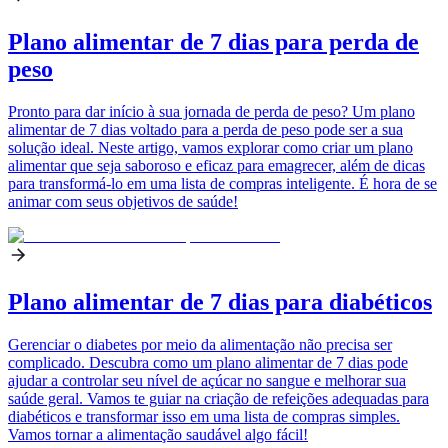
Plano alimentar de 7 dias para perda de
peso
Pronto para dar início à sua jornada de perda de peso? Um plano
alimentar de 7 dias voltado para a perda de peso pode ser a sua
solução ideal. Neste artigo, vamos explorar como criar um plano
alimentar que seja saboroso e eficaz para emagrecer, além de dicas
para transformá-lo em uma lista de compras inteligente. É hora de se
animar com seus objetivos de saúde!
Plano alimentar de 7 dias para diabéticos
Gerenciar o diabetes por meio da alimentação não precisa ser
complicado. Descubra como um plano alimentar de 7 dias pode
ajudar a controlar seu nível de açúcar no sangue e melhorar sua
saúde geral. Vamos te guiar na criação de refeições adequadas para
diabéticos e transformar isso em uma lista de compras simples.
Vamos tornar a alimentação saudável algo fácil!