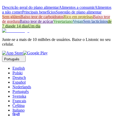
Descrição geral do plano alimentar
Alimentos a consumir
Alimentos
a não comer
Principais benefícios
Sugestão de plano alimentar
Sem glúten
Baixo teor de carboidratos
Rico em proteínas
Baixo teor
de gordura
Baixo teor de açúcar
Vegetariano
Vegan
Sem lacticínios
de
7 dias
de 14 dias
Um dia
Junte-se a mais de 10 milhões de usuários. Baixe o Listonic no seu
celular.
Português
English
Polski
Deutsch
Español
Nederlands
Português
Svenska
Français
Čeština
Italiano
हिन्दी