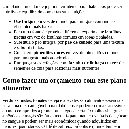
Um plano alimentar de jejum intermitente para diabéticos pode ser
nutritivo e equilibrado com estas substituições:
Use
bulgur
em vez de quinoa para um grão com índice
glicêmico mais baixo.
Para uma fonte de proteína diferente, experimente
lentilhas
pretas
em vez de lentilhas comuns em sopas e saladas.
Substitua o pão integral por
pão de centeio
para uma textura
e sabor distintos.
Considere
pimentões doces
em vez de pimentões comuns
para um gosto mais adocicado.
Enriqueça suas refeições com
farinha de linhaça
em vez de
sementes de chia para adicionar mais nutrientes.
Como fazer um orçamento com este plano
alimentar
Verduras mistas, tomates-cereja e abacates são alimentos essenciais
para uma dieta amigável para diabéticos e podem ser mais acessíveis
quando comprados a granel ou na época certa. O molho vinagrete,
amêndoas e maçãs são fundamentais para manter os níveis de açúcar
no sangue e podem ser mais econômicos quando adquiridos em
maiores quantidades. O filé de salmão, brócolis e quinoa também