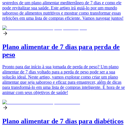
segredos de um plano alimentar mediterrâneo de 7 dias e como ele
pode revitalizar sua saúde. Este artigo irá guiá-lo por um mundo
saboroso de alimentos nutritivos e mostrar como transformar essas
refeições em uma lista de compras eficiente. Vamos navegar juntos!
Plano alimentar de 7 dias para perda de
peso
Pronto para dar início à sua jornada de perda de peso? Um plano
alimentar de 7 dias voltado para a perda de peso pode ser a sua
solução ideal. Neste artigo, vamos explorar como criar um plano
alimentar que seja saboroso e eficaz para emagrecer, além de dicas
para transformá-lo em uma lista de compras inteligente. É hora de se
animar com seus objetivos de saúde!
Plano alimentar de 7 dias para diabéticos