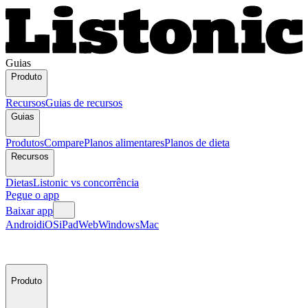
Guias
Produto
Recursos
Guias de recursos
Guias
Produtos
Compare
Planos alimentares
Planos de dieta
Recursos
Dietas
Listonic vs concorrência
Pegue o app
Baixar app
Android
iOS
iPad
Web
Windows
Mac
Produto