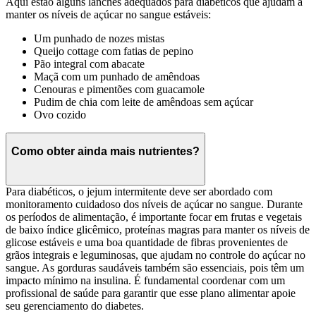
Aqui estão alguns lanches adequados para diabéticos que ajudam a
manter os níveis de açúcar no sangue estáveis:
Um punhado de nozes mistas
Queijo cottage com fatias de pepino
Pão integral com abacate
Maçã com um punhado de amêndoas
Cenouras e pimentões com guacamole
Pudim de chia com leite de amêndoas sem açúcar
Ovo cozido
Como obter ainda mais nutrientes?
Para diabéticos, o jejum intermitente deve ser abordado com
monitoramento cuidadoso dos níveis de açúcar no sangue. Durante
os períodos de alimentação, é importante focar em frutas e vegetais
de baixo índice glicêmico, proteínas magras para manter os níveis de
glicose estáveis e uma boa quantidade de fibras provenientes de
grãos integrais e leguminosas, que ajudam no controle do açúcar no
sangue. As gorduras saudáveis também são essenciais, pois têm um
impacto mínimo na insulina. É fundamental coordenar com um
profissional de saúde para garantir que esse plano alimentar apoie
seu gerenciamento do diabetes.