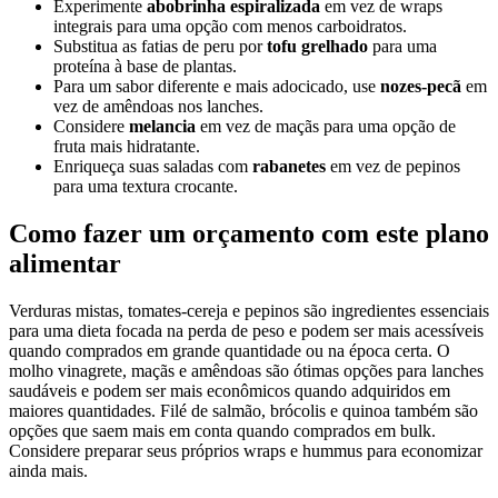
Experimente
abobrinha espiralizada
em vez de wraps
integrais para uma opção com menos carboidratos.
Substitua as fatias de peru por
tofu grelhado
para uma
proteína à base de plantas.
Para um sabor diferente e mais adocicado, use
nozes-pecã
em
vez de amêndoas nos lanches.
Considere
melancia
em vez de maçãs para uma opção de
fruta mais hidratante.
Enriqueça suas saladas com
rabanetes
em vez de pepinos
para uma textura crocante.
Como fazer um orçamento com este plano
alimentar
Verduras mistas, tomates-cereja e pepinos são ingredientes essenciais
para uma dieta focada na perda de peso e podem ser mais acessíveis
quando comprados em grande quantidade ou na época certa. O
molho vinagrete, maçãs e amêndoas são ótimas opções para lanches
saudáveis e podem ser mais econômicos quando adquiridos em
maiores quantidades. Filé de salmão, brócolis e quinoa também são
opções que saem mais em conta quando comprados em bulk.
Considere preparar seus próprios wraps e hummus para economizar
ainda mais.