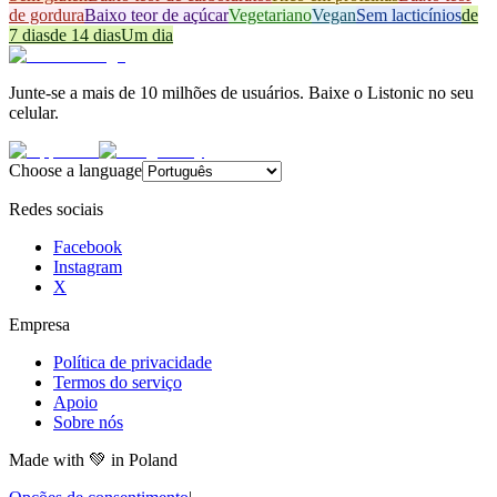
de gordura
Baixo teor de açúcar
Vegetariano
Vegan
Sem lacticínios
de
7 dias
de 14 dias
Um dia
Junte-se a mais de 10 milhões de usuários. Baixe o Listonic no seu
celular.
Choose a language
Redes sociais
Facebook
Instagram
X
Empresa
Política de privacidade
Termos do serviço
Apoio
Sobre nós
Made with
💚
in Poland