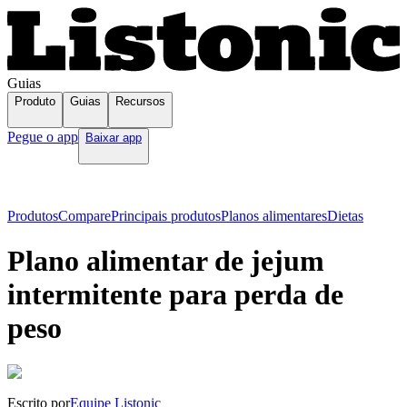
Guias
Produto
Guias
Recursos
Pegue o app
Baixar app
Produtos
Compare
Principais produtos
Planos alimentares
Dietas
Plano alimentar de jejum
intermitente para perda de
peso
Escrito por
Equipe Listonic