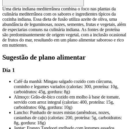
Uma dieta indiana mediterrânea combina o foco nas plantas da
culinária mediterrânea com os sabores e ingredientes típicos da
cozinha indiana. Essa dieta de fusão utiliza azeite de oliva, uma
abundância de leguminosas, nozes, sementes, frutas e vegetais, além
de especiarias comuns na culinária indiana. As fontes de proteína
são predominantemente de origem vegetal, com a inclusão ocasional
de frutos do mar, resultando em um plano alimentar saboroso e rico
em nutrientes.
Sugestão de plano alimentar
Dia 1
Café da manhã: Mingau salgado cozido com cúrcuma,
cominho e legumes variados (calorias: 300, proteína: 10g,
carboidratos: 45g, gordura: 8g)
Almoço: Grão-de-bico cozido em molho à base de tomate,
servido com arroz integral (calorias: 400, proteína: 15g,
carboidratos: 60g, gordura: 10g)
Lancho: Punhado de nozes mistas (amêndoas, nozes,
castanhas de caju) (calorias: 200, proteína: 5g, carboidratos:
8g, gordura: 18g)
Jantar: Frango Tandoori grelhado com legumes assados