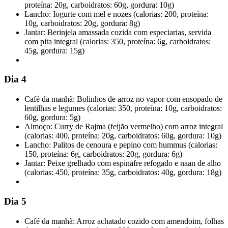
proteína: 20g, carboidratos: 60g, gordura: 10g)
Lancho: Iogurte com mel e nozes (calorias: 200, proteína:
10g, carboidratos: 20g, gordura: 8g)
Jantar: Berinjela amassada cozida com especiarias, servida
com pita integral (calorias: 350, proteína: 6g, carboidratos:
45g, gordura: 15g)
Dia 4
Café da manhã: Bolinhos de arroz no vapor com ensopado de
lentilhas e legumes (calorias: 350, proteína: 10g, carboidratos:
60g, gordura: 5g)
Almoço: Curry de Rajma (feijão vermelho) com arroz integral
(calorias: 400, proteína: 20g, carboidratos: 60g, gordura: 10g)
Lancho: Palitos de cenoura e pepino com hummus (calorias:
150, proteína: 6g, carboidratos: 20g, gordura: 6g)
Jantar: Peixe grelhado com espinafre refogado e naan de alho
(calorias: 450, proteína: 35g, carboidratos: 40g, gordura: 18g)
Dia 5
Café da manhã: Arroz achatado cozido com amendoim, folhas