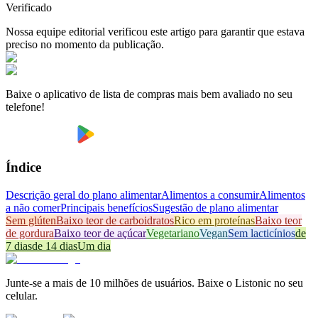
Verificado
Nossa equipe editorial verificou este artigo para garantir que estava
preciso no momento da publicação.
Baixe o aplicativo de lista de compras mais bem avaliado no seu
telefone!
Índice
Descrição geral do plano alimentar
Alimentos a consumir
Alimentos
a não comer
Principais benefícios
Sugestão de plano alimentar
Sem glúten
Baixo teor de carboidratos
Rico em proteínas
Baixo teor
de gordura
Baixo teor de açúcar
Vegetariano
Vegan
Sem lacticínios
de
7 dias
de 14 dias
Um dia
Junte-se a mais de 10 milhões de usuários. Baixe o Listonic no seu
celular.