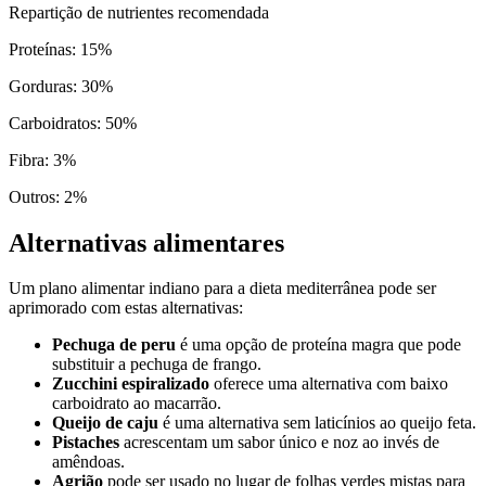
Repartição de nutrientes recomendada
Proteínas
:
15
%
Gorduras
:
30
%
Carboidratos
:
50
%
Fibra
:
3
%
Outros
:
2
%
Alternativas alimentares
Um plano alimentar indiano para a dieta mediterrânea pode ser
aprimorado com estas alternativas:
Pechuga de peru
é uma opção de proteína magra que pode
substituir a pechuga de frango.
Zucchini espiralizado
oferece uma alternativa com baixo
carboidrato ao macarrão.
Queijo de caju
é uma alternativa sem laticínios ao queijo feta.
Pistaches
acrescentam um sabor único e noz ao invés de
amêndoas.
Agrião
pode ser usado no lugar de folhas verdes mistas para