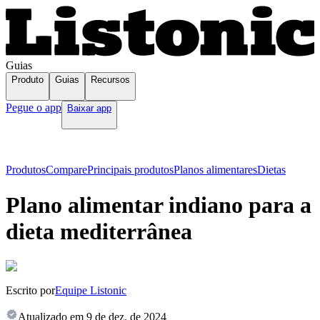
Guias
Produto
Guias
Recursos
Pegue o app
Baixar app
Produtos
Compare
Principais produtos
Planos alimentares
Dietas
Plano alimentar indiano para a
dieta mediterrânea
Escrito por
Equipe Listonic
Atualizado em
9 de dez. de 2024