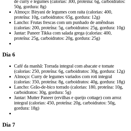
de curry e legumes (calorias: 300, proteína: 6g, carboidratos:
50g, gordura: 8g)
Almoço: Biryani de legumes com raita (calorias: 400,
proteína: 10g, carboidratos: 65g, gordura: 12g)
Lancho: Frutas frescas com um punhado de amêndoas
(calorias: 200, proteína: 5g, carboidratos: 25g, gordura: 10g)
Jantar: Paneer Tikka com salada grega (calorias: 400,
proteína: 25g, carboidratos: 20g, gordura: 25g)
Dia 6
Café da manhã: Torrada integral com abacate e tomate
(calorias: 250, proteína: 6g, carboidratos: 30g, gordura: 12g)
Almoço: Curry de legumes variados com roti integral
(calorias: 350, proteína: 8g, carboidratos: 40g, gordura: 18g)
Lancho: Grão-de-bico torrado (calorias: 180, proteína: 10g,
carboidratos: 30g, gordura: 5g)
Jantar: Mutter Paneer (ervilhas e queijo cottage) com arroz
integral (calorias: 450, proteína: 20g, carboidratos: 50g,
gordura: 18g)
Dia 7