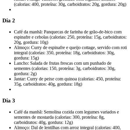
(calorias: 400, proteína: 30g, carboidratos: 20g, gordura: 20g)
Dia 2
Café da manhã: Panquecas de farinha de grão-de-bico com
espinafre e cebolas (calorias: 250, proteína: 15g, carboidratos:
20g, gordura: 10g)
Almoço: Curry de espinafre e queijo cottage, servido com roti
integral (calorias: 350, proteína: 18g, carboidratos: 30g,
gordura: 15g)
Lancho: Salada de frutas frescas com um punhado de
sementes (calorias: 150, proteína: 3g, carboidratos: 30g,
gordura: 2g)
Jantar: Curry de peixe com quinoa (calorias: 450, proteína:
35g, carboidratos: 40g, gordura: 18g)
Dia 3
Café da manhã: Semolina cozida com legumes variados e
sementes de mostarda (calorias: 300, proteína: 8g,
carboidratos: 40g, gordura: 12g)
Almoço: Dal de lentilhas com arroz integral (calorias: 400,