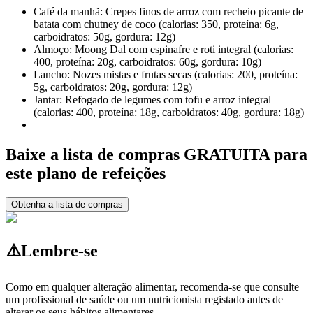
Café da manhã: Crepes finos de arroz com recheio picante de
batata com chutney de coco (calorias: 350, proteína: 6g,
carboidratos: 50g, gordura: 12g)
Almoço: Moong Dal com espinafre e roti integral (calorias:
400, proteína: 20g, carboidratos: 60g, gordura: 10g)
Lancho: Nozes mistas e frutas secas (calorias: 200, proteína:
5g, carboidratos: 20g, gordura: 12g)
Jantar: Refogado de legumes com tofu e arroz integral
(calorias: 400, proteína: 18g, carboidratos: 40g, gordura: 18g)
Baixe a lista de compras GRATUITA para
este plano de refeições
Obtenha a lista de compras
⚠️
Lembre-se
Como em qualquer alteração alimentar, recomenda-se que consulte
um profissional de saúde ou um nutricionista registado antes de
alterar os seus hábitos alimentares.