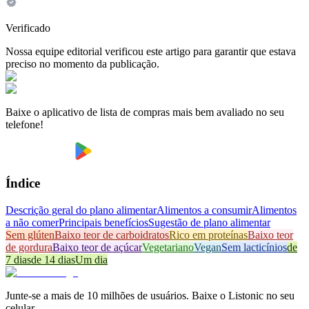
Verificado
Nossa equipe editorial verificou este artigo para garantir que estava
preciso no momento da publicação.
Baixe o aplicativo de lista de compras mais bem avaliado no seu
telefone!
Índice
Descrição geral do plano alimentar
Alimentos a consumir
Alimentos
a não comer
Principais benefícios
Sugestão de plano alimentar
Sem glúten
Baixo teor de carboidratos
Rico em proteínas
Baixo teor
de gordura
Baixo teor de açúcar
Vegetariano
Vegan
Sem lacticínios
de
7 dias
de 14 dias
Um dia
Junte-se a mais de 10 milhões de usuários. Baixe o Listonic no seu
celular.