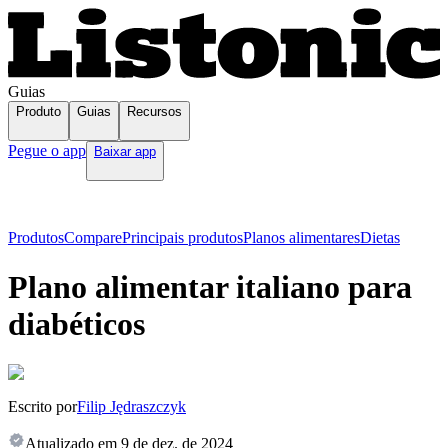
Guias
Produto
Guias
Recursos
Pegue o app
Baixar app
Produtos
Compare
Principais produtos
Planos alimentares
Dietas
Plano alimentar italiano para
diabéticos
Escrito por
Filip Jędraszczyk
Atualizado em
9 de dez. de 2024