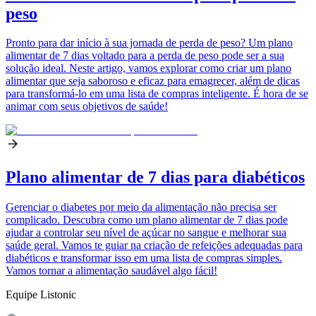
peso
Pronto para dar início à sua jornada de perda de peso? Um plano
alimentar de 7 dias voltado para a perda de peso pode ser a sua
solução ideal. Neste artigo, vamos explorar como criar um plano
alimentar que seja saboroso e eficaz para emagrecer, além de dicas
para transformá-lo em uma lista de compras inteligente. É hora de se
animar com seus objetivos de saúde!
Plano alimentar de 7 dias para diabéticos
Gerenciar o diabetes por meio da alimentação não precisa ser
complicado. Descubra como um plano alimentar de 7 dias pode
ajudar a controlar seu nível de açúcar no sangue e melhorar sua
saúde geral. Vamos te guiar na criação de refeições adequadas para
diabéticos e transformar isso em uma lista de compras simples.
Vamos tornar a alimentação saudável algo fácil!
Equipe Listonic