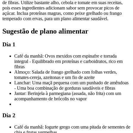
de fibras. Utilize bastante alho, cebola e tomate em suas receitas,
pois esses ingredientes adicionam sabor sem provocar picos de
açúcar. Inclua proteínas magras, como peixe grelhado ou frango
temperado com ervas, para um plano alimentar saudável.
Sugestão de plano alimentar
Dia 1
Café da manhã: Ovos mexidos com espinafre e torrada
integral - Equilibrado em proteínas e carboidratos, rico em
fibras
Almoço: Salada de frango grelhado com folhas verdes,
tomates-cereja, azeitonas e um fio de azeite
Lanchar: Uma maçã pequena com um punhado de amêndoas
- Uma boa combinação de gorduras saudáveis e fibras
Jantar: Berinjela à parmegiana (assada, não frita) com um
acompanhamento de brócolis no vapor
Dia 2
Café da manhã: Iogurte grego com uma pitada de sementes de
chia e frutas vermelhas