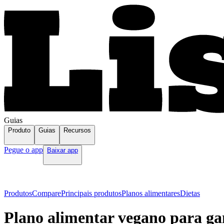
Guias
Produto
Guias
Recursos
Pegue o app
Baixar app
Produtos
Compare
Principais produtos
Planos alimentares
Dietas
Plano alimentar vegano para ga