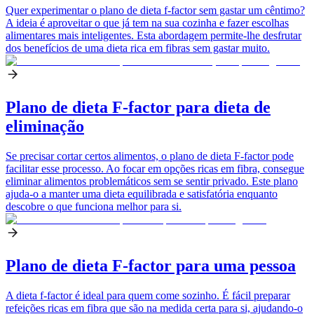
Quer experimentar o plano de dieta f-factor sem gastar um cêntimo?
A ideia é aproveitar o que já tem na sua cozinha e fazer escolhas
alimentares mais inteligentes. Esta abordagem permite-lhe desfrutar
dos benefícios de uma dieta rica em fibras sem gastar muito.
Plano de dieta F-factor para dieta de
eliminação
Se precisar cortar certos alimentos, o plano de dieta F-factor pode
facilitar esse processo. Ao focar em opções ricas em fibra, consegue
eliminar alimentos problemáticos sem se sentir privado. Este plano
ajuda-o a manter uma dieta equilibrada e satisfatória enquanto
descobre o que funciona melhor para si.
Plano de dieta F-factor para uma pessoa
A dieta f-factor é ideal para quem come sozinho. É fácil preparar
refeições ricas em fibra que são na medida certa para si, ajudando-o