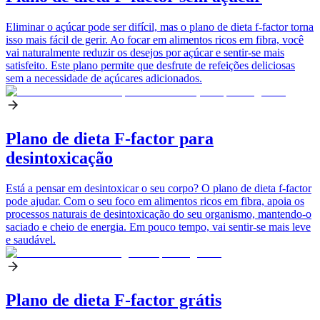
Eliminar o açúcar pode ser difícil, mas o plano de dieta f-factor torna
isso mais fácil de gerir. Ao focar em alimentos ricos em fibra, você
vai naturalmente reduzir os desejos por açúcar e sentir-se mais
satisfeito. Este plano permite que desfrute de refeições deliciosas
sem a necessidade de açúcares adicionados.
Plano de dieta F-factor para
desintoxicação
Está a pensar em desintoxicar o seu corpo? O plano de dieta f-factor
pode ajudar. Com o seu foco em alimentos ricos em fibra, apoia os
processos naturais de desintoxicação do seu organismo, mantendo-o
saciado e cheio de energia. Em pouco tempo, vai sentir-se mais leve
e saudável.
Plano de dieta F-factor grátis