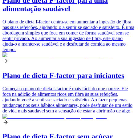
Plano de dieta F-factor para uma
alimentação saudável
O plano de dieta f-factor centra-se em aumentar a ingestão de fibra
nas suas refeições, ajudando-o a sentir-se saciado e satisfeito. É uma
abordagem simples que foca em comer de forma saudável sem se
sentir privado. Ao aumentar a sua ingestão de fibra, este plano
ajuda-o a manter-se saudável e a desfrutar da comida ao mesmo
tempo.
Plano de dieta F-factor para iniciantes
Começar o plano de dieta f-factor é mais fácil do que parece. Ele
foca na adição de alimentos ricos em fibra às suas refeições,
ajudando você a sentir-se saciado e satisfeito. Ao fazer pequenas
mudanças nos seus hábitos alimentares, pode desfrutar de um estilo
de vida mais saudável sem a sensação de estar a abrir mão de algo.
Plano de dieta F-factor sem açúcar