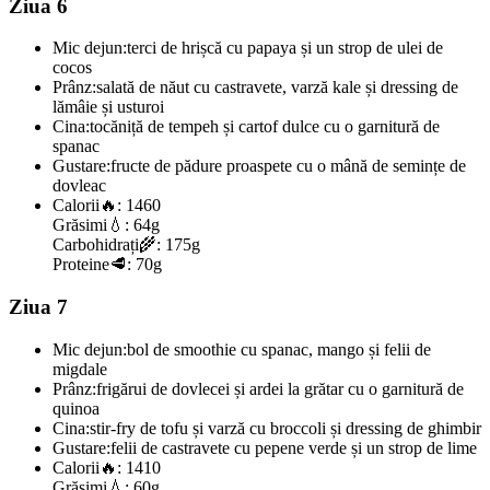
Ziua 6
Mic dejun:
terci de hrișcă cu papaya și un strop de ulei de
cocos
Prânz:
salată de năut cu castravete, varză kale și dressing de
lămâie și usturoi
Cina:
tocăniță de tempeh și cartof dulce cu o garnitură de
spanac
Gustare:
fructe de pădure proaspete cu o mână de semințe de
dovleac
Calorii
🔥:
1460
Grăsimi
💧:
64g
Carbohidrați
🌾:
175g
Proteine
🥩:
70g
Ziua 7
Mic dejun:
bol de smoothie cu spanac, mango și felii de
migdale
Prânz:
frigărui de dovlecei și ardei la grătar cu o garnitură de
quinoa
Cina:
stir-fry de tofu și varză cu broccoli și dressing de ghimbir
Gustare:
felii de castravete cu pepene verde și un strop de lime
Calorii
🔥:
1410
Grăsimi
💧:
60g