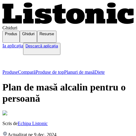
Ghiduri
Produs
Ghiduri
Resurse
Ia aplicația
Descarcă aplicația
Produse
Compară
Produse de top
Planuri de masă
Diete
Plan de masă alcalin pentru o
persoană
Scris de
Echipa Listonic
Actualizat pe
9 dec. 2024