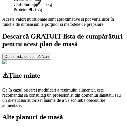
Carbohidrați
🌾:
173g
Proteine
🥩:
67g
Aceste valori nutriționale sunt aproximative și pot varia ușor în
funcție de dimensiunile porțiilor și metodele de preparare.
Descarcă GRATUIT lista de cumpărături
pentru acest plan de masă
Obține lista de cumpărături
⚠️
Ține minte
Ca în cazul oricărei modificări a regimului alimentar, este
recomandat să consultați un profesionist din domeniul sănătății sau
un dietetician autorizat înainte de a vă schimba obiceiurile
alimentare.
Alte planuri de masă