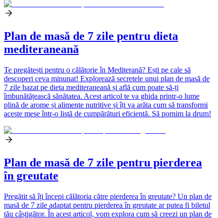
Plan de masă de 7 zile pentru dieta
mediteraneană
Te pregătești pentru o călătorie în Mediterană? Ești pe cale să
descoperi ceva minunat! Explorează secretele unui plan de masă de
7 zile bazat pe dieta mediteraneană și află cum poate să-ți
îmbunătățească sănătatea. Acest articol te va ghida printr-o lume
plină de arome și alimente nutritive și îți va arăta cum să transformi
aceste mese într-o listă de cumpărături eficientă. Să pornim la drum!
Plan de masă de 7 zile pentru pierderea
în greutate
Pregătit să îți începi călătoria către pierderea în greutate? Un plan de
masă de 7 zile adaptat pentru pierderea în greutate ar putea fi biletul
tău câștigător. În acest articol, vom explora cum să creezi un plan de