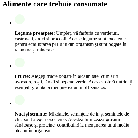
Alimente care trebuie consumate
Legume proaspete:
Umpleți-vă farfuria cu verdețuri,
castraveți, ardei și broccoli. Aceste legume sunt excelente
pentru echilibrarea pH-ului din organism și sunt bogate în
vitamine și minerale.
Fructe:
Alegeți fructe bogate în alcalinitate, cum ar fi
avocado, roșii, lămâi și pepene verde. Acestea oferă nutrienți
esențiali și ajută la menținerea unui pH sănătos.
Nuci și semințe:
Migdalele, semințele de in și semințele de
chia sunt alegeri excelente. Acestea furnizează grăsimi
sănătoase și proteine, contribuind la menținerea unui mediu
alcalin în organism.