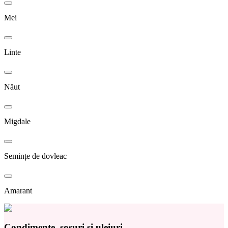
Mei
Linte
Năut
Migdale
Semințe de dovleac
Amarant
Condimente, sosuri și uleiuri