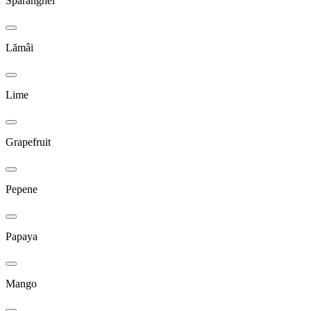
Sparanghel
Lămâi
Lime
Grapefruit
Pepene
Papaya
Mango