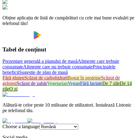
Obține aplicația de listă de cumpărături cu cele mai bune evaluări pe
telefonul tău!
Tabel de conținut
Prezentare generală a planului de masă
Alimente care trebuie
consumate
Alimente care nu trebuie consumate
Principalele
beneficii
Sugestie de plan de masă
Fără gluten
Scăzut de carbohidrați
Bogat în proteine
Scăzut de
grăsimi
Scăzut de zahăr
Vegetarian
Vegan
Fără lactate
De 7 zile
De 14
zile
O zi
Alătură-te celor peste 10 milioane de utilizatori. Instalează Listonic
pe telefonul tău.
Choose a language
Social media