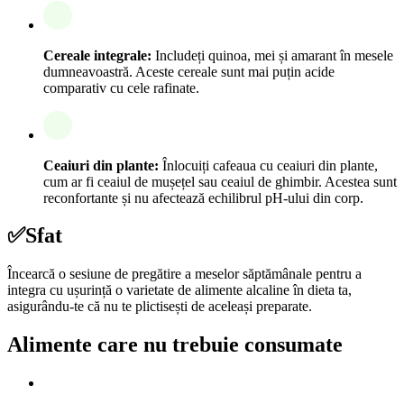
Cereale integrale:
Includeți quinoa, mei și amarant în mesele
dumneavoastră. Aceste cereale sunt mai puțin acide
comparativ cu cele rafinate.
Ceaiuri din plante:
Înlocuiți cafeaua cu ceaiuri din plante,
cum ar fi ceaiul de mușețel sau ceaiul de ghimbir. Acestea sunt
reconfortante și nu afectează echilibrul pH-ului din corp.
✅
Sfat
Încearcă o sesiune de pregătire a meselor săptămânale pentru a
integra cu ușurință o varietate de alimente alcaline în dieta ta,
asigurându-te că nu te plictisești de aceleași preparate.
Alimente care nu trebuie consumate