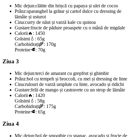
Mic dejun:
clătite din hrișcă cu papaya și ulei de cocos
Prânz:
sparanghel la grătar și cartof dulce cu dressing de
lămâie și usturoi
Cina:
curry de năut și varză kale cu quinoa
Gustare:
fructe de pădure proaspete cu o mână de migdale
Calorii
🔥:
1450
Grăsimi
💧:
65g
Carbohidrați
🌾:
170g
Proteine
🥩:
70g
Ziua 3
Mic dejun:
terci de amarant cu grepfrut și ghimbir
Prânz:
bol cu tempeh și broccoli, cu mei și dressing de lime
Cina:
rulouri de varză umplute cu linte, avocado și ridichi
Gustare:
felii de mango și castravete cu un strop de lămâie
Calorii
🔥:
1420
Grăsimi
💧:
58g
Carbohidrați
🌾:
175g
Proteine
🥩:
65g
Ziua 4
Mic dejun:
bol de smoothie cu spanac, avocado și fructe de