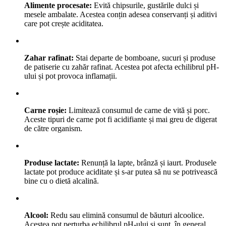
Alimente procesate:
Evită chipsurile, gustările dulci și
mesele ambalate. Acestea conțin adesea conservanți și aditivi
care pot crește aciditatea.
Zahar rafinat:
Stai departe de bomboane, sucuri și produse
de patiserie cu zahăr rafinat. Acestea pot afecta echilibrul pH-
ului și pot provoca inflamații.
Carne roșie:
Limitează consumul de carne de vită și porc.
Aceste tipuri de carne pot fi acidifiante și mai greu de digerat
de către organism.
Produse lactate:
Renunță la lapte, brânză și iaurt. Produsele
lactate pot produce aciditate și s-ar putea să nu se potrivească
bine cu o dietă alcalină.
Alcool:
Redu sau elimină consumul de băuturi alcoolice.
Acestea pot perturba echilibrul pH-ului și sunt, în general,