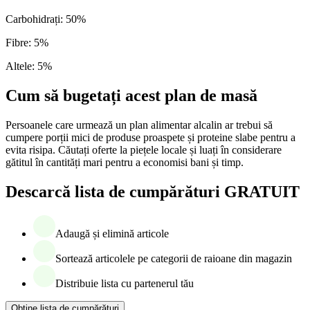
Carbohidrați
:
50
%
Fibre
:
5
%
Altele
:
5
%
Cum să bugetați acest plan de masă
Persoanele care urmează un plan alimentar alcalin ar trebui să
cumpere porții mici de produse proaspete și proteine slabe pentru a
evita risipa. Căutați oferte la piețele locale și luați în considerare
gătitul în cantități mari pentru a economisi bani și timp.
Descarcă lista de cumpărături GRATUIT
Adaugă și elimină articole
Sortează articolele pe categorii de raioane din magazin
Distribuie lista cu partenerul tău
Obține lista de cumpărături