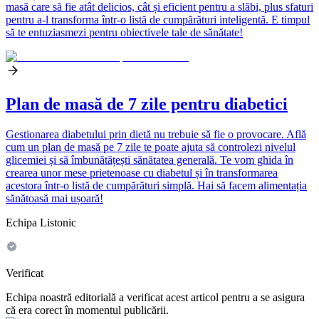
masă care să fie atât delicios, cât și eficient pentru a slăbi, plus sfaturi
pentru a-l transforma într-o listă de cumpărături inteligentă. E timpul
să te entuziasmezi pentru obiectivele tale de sănătate!
Plan de masă de 7 zile pentru diabetici
Gestionarea diabetului prin dietă nu trebuie să fie o provocare. Află
cum un plan de masă pe 7 zile te poate ajuta să controlezi nivelul
glicemiei și să îmbunătățești sănătatea generală. Te vom ghida în
crearea unor mese prietenoase cu diabetul și în transformarea
acestora într-o listă de cumpărături simplă. Hai să facem alimentația
sănătoasă mai ușoară!
Echipa Listonic
Verificat
Echipa noastră editorială a verificat acest articol pentru a se asigura
că era corect în momentul publicării.