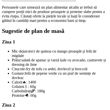
Persoanele care urmează un plan alimentar alcalin ar trebui să
cumpere porții mici de produse proaspete și proteine slabe pentru a
evita risipa. Căutați oferte la piețele locale și luați în considerare
gătitul în cantități mari pentru a economisi bani și timp.
Sugestie de plan de masă
Ziua 1
Mic dejun:
terci de quinoa cu mango proaspăt și felii de
migdale
Prânz:
salată de spanac și varză kale cu avocado, castravete și
dressing de lime
Cina:
stir-fry de tofu cu ardei, dovlecel și broccoli
Gustare:
felii de pepene verde cu un praf de semințe de
dovleac
Calorii
🔥:
1400
Grăsimi
💧:
60g
Carbohidrați
🌾:
180g
Proteine
🥩:
60g
Ziua 2