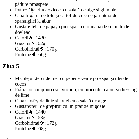
pădure proaspete
Prânz:
tăiței din dovlecei cu salată de alge și ghimbir
Cina:
frigărui de tofu și cartof dulce cu o garnitură de
sparanghel la abur
Gustare:
felii de papaya proaspătă cu o mână de semințe de
dovleac
Calorii
🔥:
1430
Grăsimi
💧:
62g
Carbohidrați
🌾:
170g
Proteine
🥩:
66g
Ziua 5
Mic dejun:
terci de mei cu pepene verde proaspăt și ulei de
cocos
Prânz:
bol cu quinoa și avocado, cu broccoli la abur și dressing
de lime
Cina:
stir-fry de linte și ardei cu o salată de alge
Gustare:
felii de grepfrut cu un praf de migdale
Calorii
🔥:
1440
Grăsimi
💧:
63g
Carbohidrați
🌾:
172g
Proteine
🥩:
68g