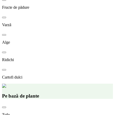
Fructe de pădure
Varză
Alge
Ridichi
Cartofi dulci
Pe bază de plante
Tofu