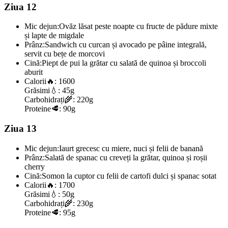
Ziua 12
Mic dejun:
Ovăz lăsat peste noapte cu fructe de pădure mixte
și lapte de migdale
Prânz:
Sandwich cu curcan și avocado pe pâine integrală,
servit cu bețe de morcovi
Cină:
Piept de pui la grătar cu salată de quinoa și broccoli
aburit
Calorii
🔥:
1600
Grăsimi
💧:
45g
Carbohidrați
🌾:
220g
Proteine
🥩:
90g
Ziua 13
Mic dejun:
Iaurt grecesc cu miere, nuci și felii de banană
Prânz:
Salată de spanac cu creveți la grătar, quinoa și roșii
cherry
Cină:
Somon la cuptor cu felii de cartofi dulci și spanac sotat
Calorii
🔥:
1700
Grăsimi
💧:
50g
Carbohidrați
🌾:
230g
Proteine
🥩:
95g