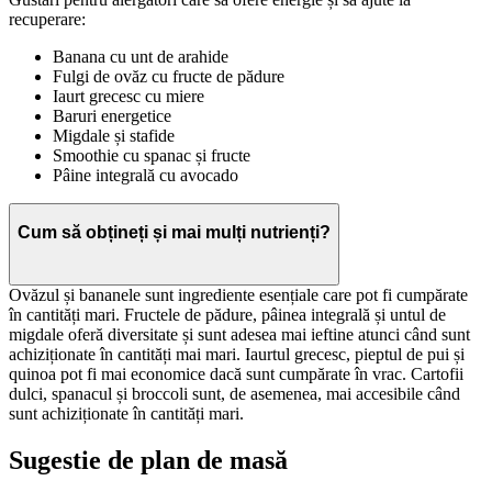
recuperare:
Banana cu unt de arahide
Fulgi de ovăz cu fructe de pădure
Iaurt grecesc cu miere
Baruri energetice
Migdale și stafide
Smoothie cu spanac și fructe
Pâine integrală cu avocado
Cum să obțineți și mai mulți nutrienți?
Ovăzul și bananele sunt ingrediente esențiale care pot fi cumpărate
în cantități mari. Fructele de pădure, pâinea integrală și untul de
migdale oferă diversitate și sunt adesea mai ieftine atunci când sunt
achiziționate în cantități mai mari. Iaurtul grecesc, pieptul de pui și
quinoa pot fi mai economice dacă sunt cumpărate în vrac. Cartofii
dulci, spanacul și broccoli sunt, de asemenea, mai accesibile când
sunt achiziționate în cantități mari.
Sugestie de plan de masă