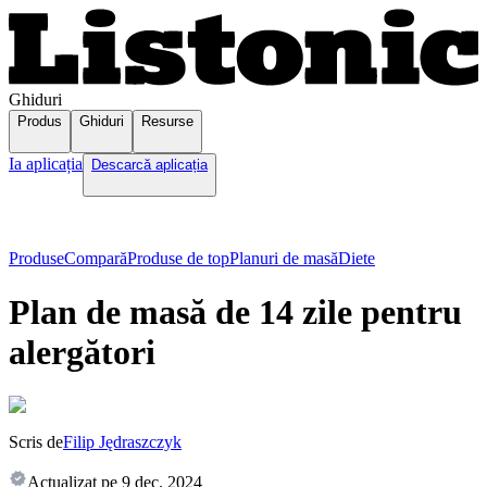
Ghiduri
Produs
Ghiduri
Resurse
Ia aplicația
Descarcă aplicația
Produse
Compară
Produse de top
Planuri de masă
Diete
Plan de masă de 14 zile pentru
alergători
Scris de
Filip Jędraszczyk
Actualizat pe
9 dec. 2024