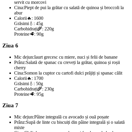
servit cu morcovi
Cina:
Piept de pui la grătar cu salată de quinoa și broccoli la
abur
Calorii
🔥:
1600
Grăsimi
💧:
45g
Carbohidrați
🌾:
220g
Proteine
🥩:
90g
Ziua 6
Mic dejun:
Iaurt grecesc cu miere, nuci și felii de banane
Prânz:
Salată de spanac cu creveți la grătar, quinoa și roșii
cherry
Cina:
Somon la cuptor cu cartofi dulci prăjiți și spanac călit
Calorii
🔥:
1700
Grăsimi
💧:
50g
Carbohidrați
🌾:
230g
Proteine
🥩:
95g
Ziua 7
Mic dejun:
Pâine integrală cu avocado și ouă poșate
Prânz:
Supă de linte cu biscuiți din pâine integrală și o salată
mixte