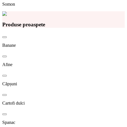
Somon
Produse proaspete
Banane
Afine
Căpșuni
Cartofi dulci
Spanac