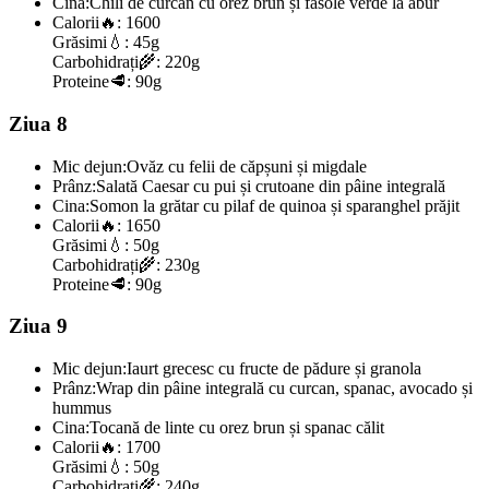
Cina:
Chili de curcan cu orez brun și fasole verde la abur
Calorii
🔥:
1600
Grăsimi
💧:
45g
Carbohidrați
🌾:
220g
Proteine
🥩:
90g
Ziua 8
Mic dejun:
Ovăz cu felii de căpșuni și migdale
Prânz:
Salată Caesar cu pui și crutoane din pâine integrală
Cina:
Somon la grătar cu pilaf de quinoa și sparanghel prăjit
Calorii
🔥:
1650
Grăsimi
💧:
50g
Carbohidrați
🌾:
230g
Proteine
🥩:
90g
Ziua 9
Mic dejun:
Iaurt grecesc cu fructe de pădure și granola
Prânz:
Wrap din pâine integrală cu curcan, spanac, avocado și
hummus
Cina:
Tocană de linte cu orez brun și spanac călit
Calorii
🔥:
1700
Grăsimi
💧:
50g
Carbohidrați
🌾:
240g