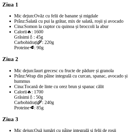
Ziua 1
Mic dejun:
Ovăz cu felii de banane și migdale
Prânz:
Salată cu pui la grătar, mix de salată, roșii și avocado
Cina:
Somon la cuptor cu quinoa și broccoli la abur
Calorii
🔥:
1600
Grăsimi
💧:
45g
Carbohidrați
🌾:
220g
Proteine
🥩:
90g
Ziua 2
Mic dejun:
Iaurt grecesc cu fructe de pădure și granola
Prânz:
Wrap din pâine integrală cu curcan, spanac, avocado și
hummus
Cina:
Tocană de linte cu orez brun și spanac călit
Calorii
🔥:
1700
Grăsimi
💧:
50g
Carbohidrați
🌾:
240g
Proteine
🥩:
85g
Ziua 3
Mic dejun:
Ouă jumări cu pâine integrală și felii de roșii