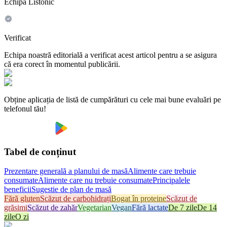
Echipa Listonic
Verificat
Echipa noastră editorială a verificat acest articol pentru a se asigura
că era corect în momentul publicării.
Obține aplicația de listă de cumpărături cu cele mai bune evaluări pe
telefonul tău!
Tabel de conținut
Prezentare generală a planului de masă
Alimente care trebuie
consumate
Alimente care nu trebuie consumate
Principalele
beneficii
Sugestie de plan de masă
Fără gluten
Scăzut de carbohidrați
Bogat în proteine
Scăzut de
grăsimi
Scăzut de zahăr
Vegetarian
Vegan
Fără lactate
De 7 zile
De 14
zile
O zi