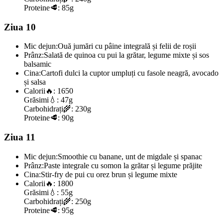
Proteine
🥩:
85g
Ziua 10
Mic dejun:
Ouă jumări cu pâine integrală și felii de roșii
Prânz:
Salată de quinoa cu pui la grătar, legume mixte și sos
balsamic
Cina:
Cartofi dulci la cuptor umpluți cu fasole neagră, avocado
și salsa
Calorii
🔥:
1650
Grăsimi
💧:
47g
Carbohidrați
🌾:
230g
Proteine
🥩:
90g
Ziua 11
Mic dejun:
Smoothie cu banane, unt de migdale și spanac
Prânz:
Paste integrale cu somon la grătar și legume prăjite
Cina:
Stir-fry de pui cu orez brun și legume mixte
Calorii
🔥:
1800
Grăsimi
💧:
55g
Carbohidrați
🌾:
250g
Proteine
🥩:
95g