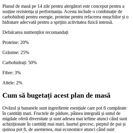
Planul de masă pe 14 zile pentru alergători este conceput pentru a
susține rezistența și performanța. Acesta include o combinație de
carbohidrați pentru energie, proteine pentru refacerea mușchilor și o
hidratare adecvată pentru a sprijini activitatea fizică intensă.
Defalcarea nutrienților recomandați
Proteine
:
20
%
Grăsime
:
25
%
Carbohidrați
:
50
%
Fibre
:
3
%
Altele
:
2
%
Cum să bugetați acest plan de masă
Ovăzul și bananele sunt ingrediente esențiale care pot fi cumpărate
în cantități mari. Fructele de pădure, pâinea integrală și untul de
migdale oferă diversitate și sunt adesea mai ieftine atunci când sunt
achiziționate în cantități mai mari. Iaurtul grecesc, pieptul de pui și
quinoa pot fi, de asemenea, mai economice atunci când sunt