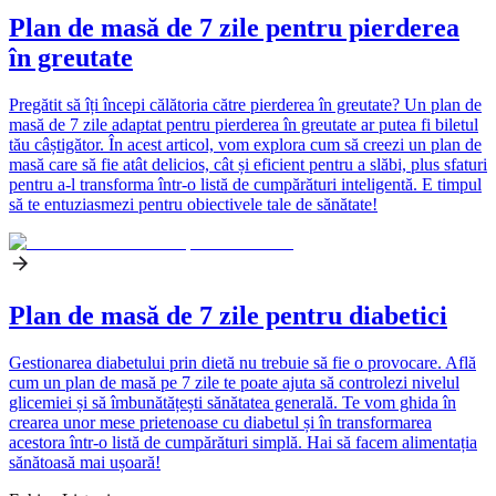
Plan de masă de 7 zile pentru pierderea
în greutate
Pregătit să îți începi călătoria către pierderea în greutate? Un plan de
masă de 7 zile adaptat pentru pierderea în greutate ar putea fi biletul
tău câștigător. În acest articol, vom explora cum să creezi un plan de
masă care să fie atât delicios, cât și eficient pentru a slăbi, plus sfaturi
pentru a-l transforma într-o listă de cumpărături inteligentă. E timpul
să te entuziasmezi pentru obiectivele tale de sănătate!
Plan de masă de 7 zile pentru diabetici
Gestionarea diabetului prin dietă nu trebuie să fie o provocare. Află
cum un plan de masă pe 7 zile te poate ajuta să controlezi nivelul
glicemiei și să îmbunătățești sănătatea generală. Te vom ghida în
crearea unor mese prietenoase cu diabetul și în transformarea
acestora într-o listă de cumpărături simplă. Hai să facem alimentația
sănătoasă mai ușoară!