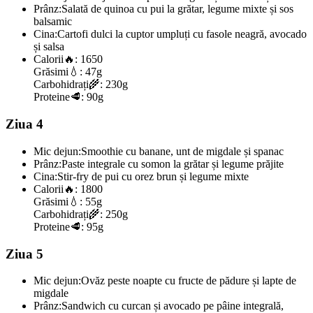
Prânz:
Salată de quinoa cu pui la grătar, legume mixte și sos
balsamic
Cina:
Cartofi dulci la cuptor umpluți cu fasole neagră, avocado
și salsa
Calorii
🔥:
1650
Grăsimi
💧:
47g
Carbohidrați
🌾:
230g
Proteine
🥩:
90g
Ziua 4
Mic dejun:
Smoothie cu banane, unt de migdale și spanac
Prânz:
Paste integrale cu somon la grătar și legume prăjite
Cina:
Stir-fry de pui cu orez brun și legume mixte
Calorii
🔥:
1800
Grăsimi
💧:
55g
Carbohidrați
🌾:
250g
Proteine
🥩:
95g
Ziua 5
Mic dejun:
Ovăz peste noapte cu fructe de pădure și lapte de
migdale
Prânz:
Sandwich cu curcan și avocado pe pâine integrală,