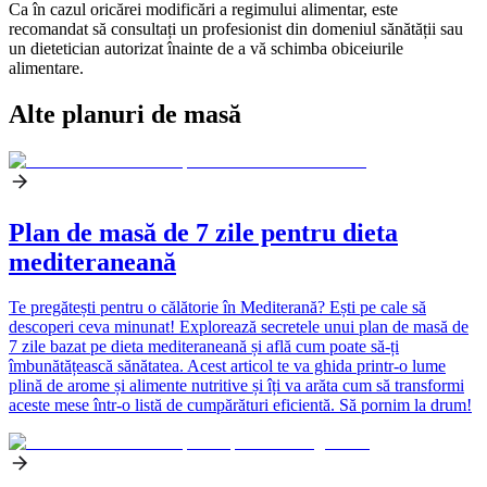
Ca în cazul oricărei modificări a regimului alimentar, este
recomandat să consultați un profesionist din domeniul sănătății sau
un dietetician autorizat înainte de a vă schimba obiceiurile
alimentare.
Alte planuri de masă
Plan de masă de 7 zile pentru dieta
mediteraneană
Te pregătești pentru o călătorie în Mediterană? Ești pe cale să
descoperi ceva minunat! Explorează secretele unui plan de masă de
7 zile bazat pe dieta mediteraneană și află cum poate să-ți
îmbunătățească sănătatea. Acest articol te va ghida printr-o lume
plină de arome și alimente nutritive și îți va arăta cum să transformi
aceste mese într-o listă de cumpărături eficientă. Să pornim la drum!