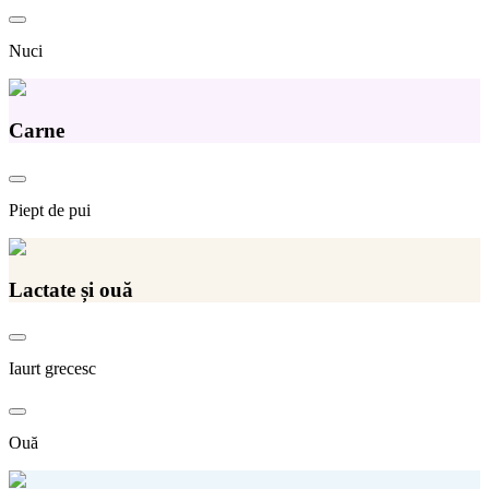
Nuci
Carne
Piept de pui
Lactate și ouă
Iaurt grecesc
Ouă