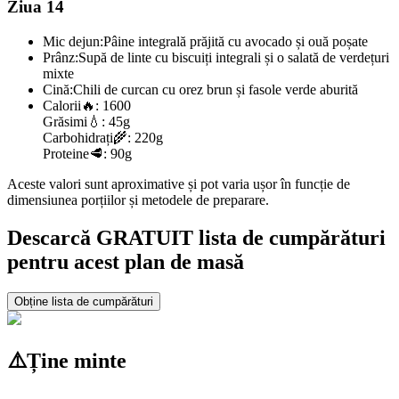
Ziua 14
Mic dejun:
Pâine integrală prăjită cu avocado și ouă poșate
Prânz:
Supă de linte cu biscuiți integrali și o salată de verdețuri
mixte
Cină:
Chili de curcan cu orez brun și fasole verde aburită
Calorii
🔥:
1600
Grăsimi
💧:
45g
Carbohidrați
🌾:
220g
Proteine
🥩:
90g
Aceste valori sunt aproximative și pot varia ușor în funcție de
dimensiunea porțiilor și metodele de preparare.
Descarcă GRATUIT lista de cumpărături
pentru acest plan de masă
Obține lista de cumpărături
⚠️
Ține minte