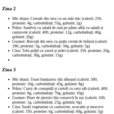
Ziua 2
Mic dejun: Cereale din orez cu un măr mic (calorii: 250,
proteine: 4g, carbohidrați: 55g, grăsimi: 2g)
Prânz: Sandviș cu salată de ouă pe pâine albă cu salată și
castravete (calorii: 400, proteine: 12g, carbohidrați: 40g,
grăsimi: 20g)
Gustare: Biscuiți din orez cu puțin cremă de brânză (calorii:
180, proteine: 5g, carbohidrați: 30g, grăsimi: 5g)
Cina: Tofu prăjit cu varză și ardei (calorii: 350, proteine: 20g,
carbohidrați: 30g, grăsimi: 15g)
Ziua 3
Mic dejun: Toast franțuzesc din albușuri (calorii: 300,
proteine: 10g, carbohidrați: 45g, grăsimi: 8g)
Prânz: Curry de conopidă și cartofi cu orez alb (calorii: 400,
proteine: 8g, carbohidrați: 70g, grăsimi: 10g)
Gustare: Piure de piersici din conservă în suc (calorii: 100,
proteine: 1g, carbohidrați: 25g, grăsimi: 0g)
Cina: Sushi vegetarian cu castravete, avocado și morcovi
(calorii: 350, proteine: 6g, carbohidrați: 60g, grăsimi: 5g)