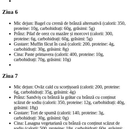
Ziua 6
Mic dejun: Bagel cu cremă de brânză alternativă (calorii: 350,
proteine: 10g, carbohidrați: 60g, grăsimi: 5g)
Prânz: Pilaf de orez cu mazăre și morcovi (calorii: 300,
proteine: 6g, carbohidrați: 60g, grăsimi: 5g)
Gustare: Muffin făcut în casă (calorii: 200, proteine: 4g,
carbohidrați: 30g, grăsimi: 8g)
Cina: Paste primavera (calorii: 400, proteine: 10g,
carbohidrați: 70g, grăsimi: 10g)
Ziua 7
Mic dejun: Ovăz cald cu scorțișoară (calorii: 200, proteine:
6g, carbohidrați: 35g, grăsimi: 4g)
Prânz: Sandviș cu brânză la grătar cu brânză cu conținut
scăzut de sodiu (calorii: 350, proteine: 12g, carbohidrați: 40g,
grăsimi: 18g)
Gustare: Tort de spumă (calorii: 140, proteine: 3g,
carbohidrați: 30g, grăsimi: 0g)
Cina: Lasagna vegetariană cu brânză cu conținut scăzut de
sodiu (calorii: 500, proteine: 18g, carbohidrați: 60g, grăsimi: