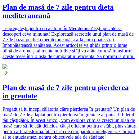
Plan de masă de 7 zile pentru dieta
mediteraneană
Te pregătești pentru o călătorie în Mediterană? Ești pe cale să
descoperi ceva minunat! Explorează secretele unui plan de masă de
7 zile bazat pe dieta mediteraneană și află cum poate să-ți
îmbunătățească sănătatea. Acest articol te va ghida printr-o lume
plină de arome și alimente nutritive și îți va arăta cum să transformi
aceste mese într-o listă de cumpărături eficientă. Să pornim la drum!
Plan de masă de 7 zile pentru pierderea
în greutate
Pregătit să îți începi călătoria către pierderea în greutate? Un plan de
masă de 7 zile adaptat pentru pierderea în greutate ar putea fi biletul
tău câștigător. În acest articol, vom explora cum să creezi un plan de
masă care să fie atât delicios, cât și eficient pentru a slăbi, plus sfaturi
pentru a-l transforma într-o listă de cumpărături inteligentă. E timpul
să te entuziasmezi pentru obiectivele tale de sănătate!