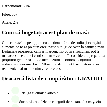
Carbohidrați
:
50
%
Fibre
:
3
%
Altele
:
2
%
Cum să bugetați acest plan de masă
Concentrează-te pe opțiuni cu conținut scăzut de sodiu și cumpără
alimente de bază precum orez, paste și fulgi de ovăz în cantități mari.
Legumele proaspete, cum ar fi ardeii, morcovii și zucchini, pot fi
mai accesibile atunci când sunt în sezon. Ia în considerare prepararea
propriilor gemuri și unt de mere pentru a controla conținutul de
sodiu și a economisi bani. Albușurile de ou pot fi achiziționate în
recipiente mai mari pentru a reduce costurile.
Descarcă lista de cumpărături GRATUIT
Adaugă și elimină articole
Sortează articolele pe categorii de raioane din magazin