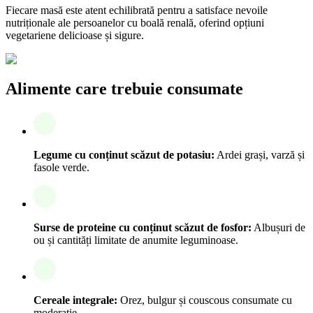
Fiecare masă este atent echilibrată pentru a satisface nevoile
nutriționale ale persoanelor cu boală renală, oferind opțiuni
vegetariene delicioase și sigure.
Alimente care trebuie consumate
Legume cu conținut scăzut de potasiu:
Ardei grași, varză și
fasole verde.
Surse de proteine cu conținut scăzut de fosfor:
Albușuri de
ou și cantități limitate de anumite leguminoase.
Cereale integrale:
Orez, bulgur și couscous consumate cu
moderație.