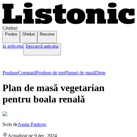
Ghiduri
Produs
Ghiduri
Resurse
Ia aplicația
Descarcă aplicația
Produse
Compară
Produse de top
Planuri de masă
Diete
Plan de masă vegetarian
pentru boala renală
Scris de
Agata Pankow
Actualizat pe
9 dec. 2024