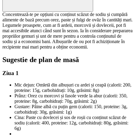
Concentrează-te pe opțiuni cu conținut scăzut de sodiu și cumpără
alimente de bază precum orez, paste și fulgi de ovăz în cantități mari.
Legumele proaspete, cum ar fi ardeii, morcovii și dovleceii, pot fi
mai accesibile atunci când sunt în sezon. Ia în considerare prepararea
propriilor gemuri și unt de mere pentru a controla conținutul de
sodiu și a economisi bani. Albușurile de ou pot fi achiziționate în
recipiente mai mari pentru a obține economii.
Sugestie de plan de masă
Ziua 1
Mic dejun: Omletă din albușuri cu ardei și ceapă (calorii: 200,
proteine: 15g, carbohidrați: 10g, grăsimi: 8g)
Prânz: Orez cu morcovi și fasole verde la abur (calorii: 350,
proteine: 8g, carbohidrați: 70g, grăsimi: 2g)
Gustare: Pâine albă cu puțin gem (calorii: 150, proteine: 3g,
carbohidrați: 30g, grăsimi: 1g)
Cina: Paste cu dovlecei și sos de roșii cu conținut scăzut de
sodiu (calorii: 400, proteine: 12g, carbohidrați: 80g, grăsimi:
6g)