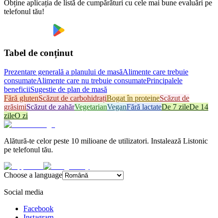
Obține aplicația de listă de cumpărături cu cele mai bune evaluări pe
telefonul tău!
Tabel de conținut
Prezentare generală a planului de masă
Alimente care trebuie
consumate
Alimente care nu trebuie consumate
Principalele
beneficii
Sugestie de plan de masă
Fără gluten
Scăzut de carbohidrați
Bogat în proteine
Scăzut de
grăsimi
Scăzut de zahăr
Vegetarian
Vegan
Fără lactate
De 7 zile
De 14
zile
O zi
Alătură-te celor peste 10 milioane de utilizatori. Instalează Listonic
pe telefonul tău.
Choose a language
Social media
Facebook
Instagram