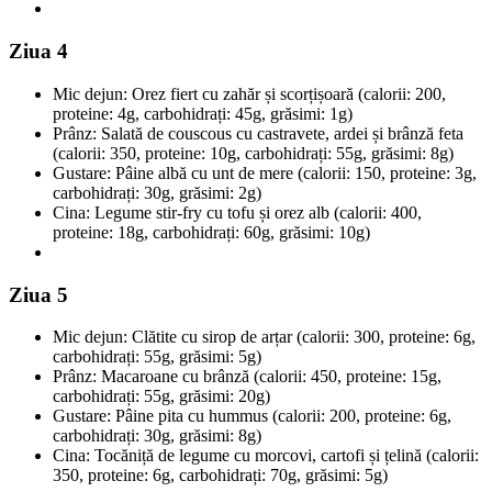
Ziua 4
Mic dejun: Orez fiert cu zahăr și scorțișoară (calorii: 200,
proteine: 4g, carbohidrați: 45g, grăsimi: 1g)
Prânz: Salată de couscous cu castravete, ardei și brânză feta
(calorii: 350, proteine: 10g, carbohidrați: 55g, grăsimi: 8g)
Gustare: Pâine albă cu unt de mere (calorii: 150, proteine: 3g,
carbohidrați: 30g, grăsimi: 2g)
Cina: Legume stir-fry cu tofu și orez alb (calorii: 400,
proteine: 18g, carbohidrați: 60g, grăsimi: 10g)
Ziua 5
Mic dejun: Clătite cu sirop de arțar (calorii: 300, proteine: 6g,
carbohidrați: 55g, grăsimi: 5g)
Prânz: Macaroane cu brânză (calorii: 450, proteine: 15g,
carbohidrați: 55g, grăsimi: 20g)
Gustare: Pâine pita cu hummus (calorii: 200, proteine: 6g,
carbohidrați: 30g, grăsimi: 8g)
Cina: Tocăniță de legume cu morcovi, cartofi și țelină (calorii:
350, proteine: 6g, carbohidrați: 70g, grăsimi: 5g)