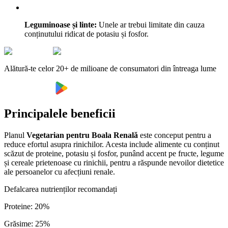
Leguminoase și linte:
Unele ar trebui limitate din cauza
conținutului ridicat de potasiu și fosfor.
Alătură-te celor 20+ de milioane de consumatori din întreaga lume
Principalele beneficii
Planul
Vegetarian pentru Boala Renală
este conceput pentru a
reduce efortul asupra rinichilor. Acesta include alimente cu conținut
scăzut de proteine, potasiu și fosfor, punând accent pe fructe, legume
și cereale prietenoase cu rinichii, pentru a răspunde nevoilor dietetice
ale persoanelor cu afecțiuni renale.
Defalcarea nutrienților recomandați
Proteine
:
20
%
Grăsime
:
25
%