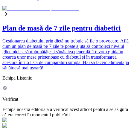
Plan de masă de 7 zile pentru diabetici
Gestionarea diabetului prin dietă nu trebuie să fie o provocare. Află
cum un plan de masă pe 7 zile te poate ajuta să controlezi nivelul
glicemiei și să îmbunătățești sănătatea generală. Te vom ghida în
crearea unor mese prietenoase cu diabetul și în transformarea
acestora într-o listă de cumpărături simplă. Hai să facem alimentația
sănătoasă mai ușoară!
Echipa Listonic
Verificat
Echipa noastră editorială a verificat acest articol pentru a se asigura
că era corect în momentul publicării.