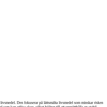
 livsmedel. Den fokuserar på lättsmälta livsmedel som minskar risken
om kan utlösa skov, vilket hjälper till att upprätthålla en stabil