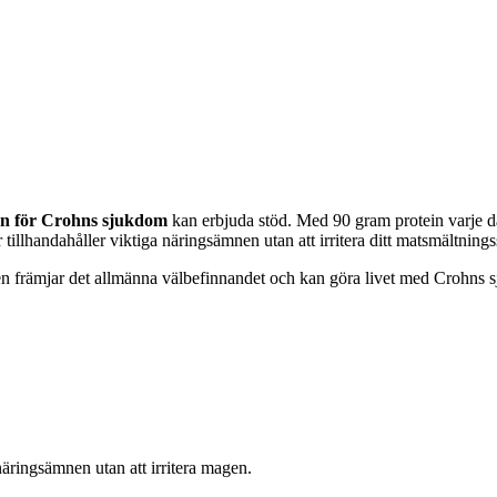
en för Crohns sjukdom
kan erbjuda stöd. Med 90 gram protein varje d
illhandahåller viktiga näringsämnen utan att irritera ditt matsmältning
en främjar det allmänna välbefinnandet och kan göra livet med Crohns 
äringsämnen utan att irritera magen.