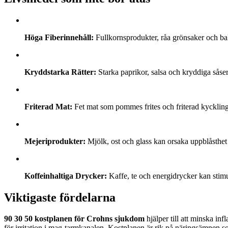
Höga Fiberinnehåll:
Fullkornsprodukter, råa grönsaker och bal
Kryddstarka Rätter:
Starka paprikor, salsa och kryddiga såse
Friterad Mat:
Fet mat som pommes frites och friterad kyckling
Mejeriprodukter:
Mjölk, ost och glass kan orsaka uppblåsthet
Koffeinhaltiga Drycker:
Kaffe, te och energidrycker kan stim
Viktigaste fördelarna
90 30 50 kostplanen för Crohns sjukdom
hjälper till att minska i
för irritation i mag-tarmkanalen. Kostplanen är rik på näringsämnen so