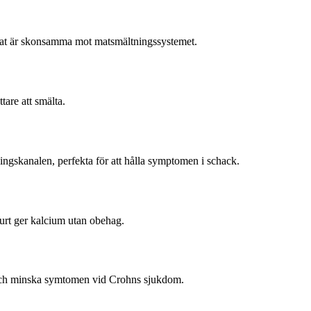
nat är skonsamma mot matsmältningssystemet.
are att smälta.
gskanalen, perfekta för att hålla symptomen i schack.
rt ger kalcium utan obehag.
n och minska symtomen vid Crohns sjukdom.