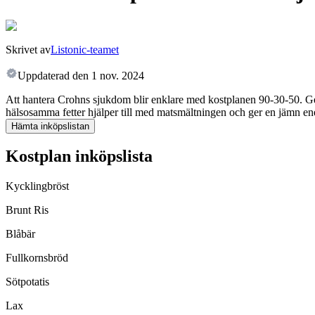
Skrivet av
Listonic-teamet
Uppdaterad den
1 nov. 2024
Att hantera Crohns sjukdom blir enklare med kostplanen 90-30-50. Ge
hälsosamma fetter hjälper till med matsmältningen och ger en jämn en
Hämta inköpslistan
Kostplan inköpslista
Kycklingbröst
Brunt Ris
Blåbär
Fullkornsbröd
Sötpotatis
Lax