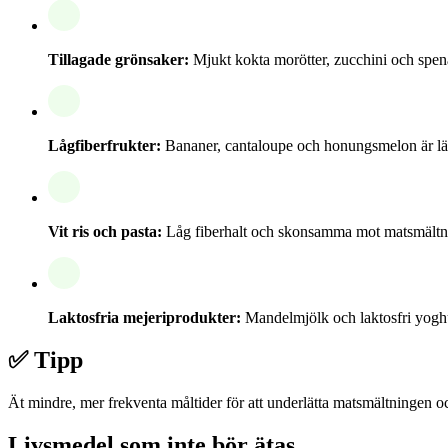
Tillagade grönsaker:
Mjukt kokta morötter, zucchini och spe
Lågfiberfrukter:
Bananer, cantaloupe och honungsmelon är lätt
Vit ris och pasta:
Låg fiberhalt och skonsamma mot matsmältnin
Laktosfria mejeriprodukter:
Mandelmjölk och laktosfri yoghu
✅ Tipp
Ät mindre, mer frekventa måltider för att underlätta matsmältninge
Livsmedel som inte bör ätas