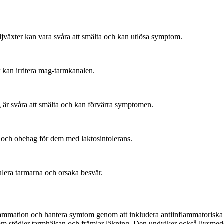
jväxter kan vara svåra att smälta och kan utlösa symptom.
r kan irritera mag-tarmkanalen.
 är svåra att smälta och kan förvärra symptomen.
 och obehag för dem med laktosintolerans.
ulera tarmarna och orsaka besvär.
nflammation och hantera symtom genom att inkludera antiinflammatoriska
m stödjer tarmhälsan och främjar läkning. Den undviker också livsmedel s