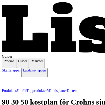
Guider
Produkt
Guider
Resurser
Skaffa appen
Ladda ner appen
Produkter
Jämför
Topprodukter
Måltidsplaner
Dieten
90 30 50 kostplan för Crohns s