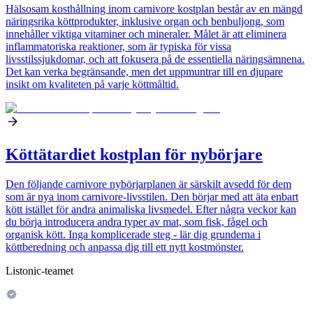
Hälsosam kosthållning inom carnivore kostplan består av en mängd
näringsrika köttprodukter, inklusive organ och benbuljong, som
innehåller viktiga vitaminer och mineraler. Målet är att eliminera
inflammatoriska reaktioner, som är typiska för vissa
livsstilssjukdomar, och att fokusera på de essentiella näringsämnena.
Det kan verka begränsande, men det uppmuntrar till en djupare
insikt om kvaliteten på varje köttmåltid.
Köttätardiet kostplan för nybörjare
Den följande carnivore nybörjarplanen är särskilt avsedd för dem
som är nya inom carnivore-livsstilen. Den börjar med att äta enbart
kött istället för andra animaliska livsmedel. Efter några veckor kan
du börja introducera andra typer av mat, som fisk, fågel och
organisk kött. Inga komplicerade steg - lär dig grunderna i
köttberedning och anpassa dig till ett nytt kostmönster.
Listonic-teamet