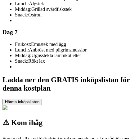
Lunch:
Älgstek
Middag:
Grillad svärdfiskstek
Snack:
Ostron
Dag 7
Frukost:
Emustek med ägg
Lunch:
Anbröst med pilgrimsmusslor
Middag:
Ugnsstekta lammkotletter
Snack:
Rökt lax
Ladda ner den GRATIS inköpslistan för
denna kostplan
Hämta inköpslistan
⚠️ Kom ihåg
Som med alla kostförändringar rekommenderas att du rådgör med