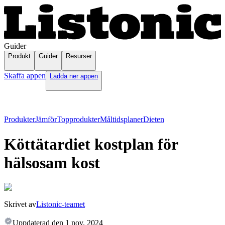
Guider
Produkt
Guider
Resurser
Skaffa appen
Ladda ner appen
Produkter
Jämför
Topprodukter
Måltidsplaner
Dieten
Köttätardiet kostplan för
hälsosam kost
Skrivet av
Listonic-teamet
Uppdaterad den
1 nov. 2024