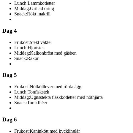
Lunch:
Lammkotletter
Middag:
Grillad öring
Snack:
Rökt makrill
Dag 4
Frukost:
Stekt vaktel
Lunch:
Hjortstek
Middag:
Kalkonbröst med gåsben
Snack:
Räkor
Dag 5
Frukost:
Nötköttlever med rörda ägg
Lunch:
Tonfiskstek
Middag:
Ugnsstekta fläskkotletter med nöthjärta
Snack:
Torskfiléer
Dag 6
Frukost:
Kaninkött med kycklinglår