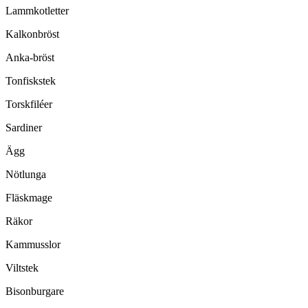
Lammkotletter
Kalkonbröst
Anka-bröst
Tonfiskstek
Torskfiléer
Sardiner
Ägg
Nötlunga
Fläskmage
Räkor
Kammusslor
Viltstek
Bisonburgare