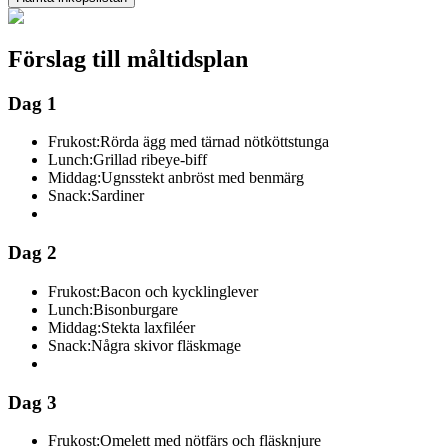
Förslag till måltidsplan
Dag 1
Frukost:
Rörda ägg med tärnad nötköttstunga
Lunch:
Grillad ribeye-biff
Middag:
Ugnsstekt anbröst med benmärg
Snack:
Sardiner
Dag 2
Frukost:
Bacon och kycklinglever
Lunch:
Bisonburgare
Middag:
Stekta laxfiléer
Snack:
Några skivor fläskmage
Dag 3
Frukost:
Omelett med nötfärs och fläsknjure