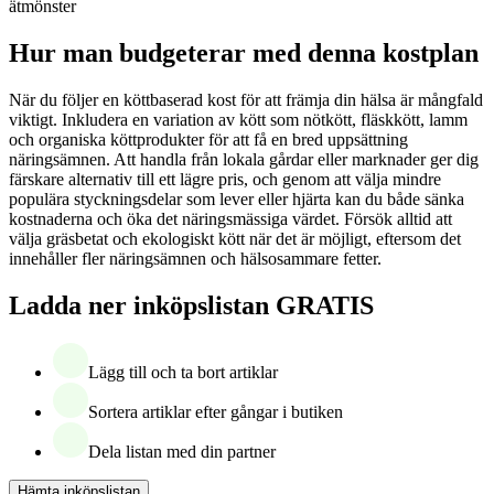
ätmönster
Hur man budgeterar med denna kostplan
När du följer en köttbaserad kost för att främja din hälsa är mångfald
viktigt. Inkludera en variation av kött som nötkött, fläskkött, lamm
och organiska köttprodukter för att få en bred uppsättning
näringsämnen. Att handla från lokala gårdar eller marknader ger dig
färskare alternativ till ett lägre pris, och genom att välja mindre
populära styckningsdelar som lever eller hjärta kan du både sänka
kostnaderna och öka det näringsmässiga värdet. Försök alltid att
välja gräsbetat och ekologiskt kött när det är möjligt, eftersom det
innehåller fler näringsämnen och hälsosammare fetter.
Ladda ner inköpslistan GRATIS
Lägg till och ta bort artiklar
Sortera artiklar efter gångar i butiken
Dela listan med din partner
Hämta inköpslistan