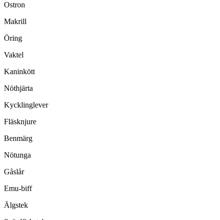
Ostron
Makrill
Öring
Vaktel
Kaninkött
Nöthjärta
Kycklinglever
Fläsknjure
Benmärg
Nötunga
Gåslår
Emu-biff
Älgstek