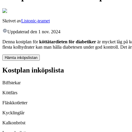
Skrivet av
Listonic-teamet
Uppdaterad den
1 nov. 2024
Denna kostplan för
köttätardieten för diabetiker
är mycket låg på ko
flesta kolhydrater kan man hålla diabetesen under god kontroll. Det 
Hämta inköpslistan
Kostplan inköpslista
Biffstekar
Köttfärs
Fläskkotletter
Kycklinglår
Kalkonbröst