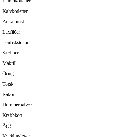
Lammkotletter
Kalvkotletter
Anka bröst
Laxfiléer
Tonfiskstekar
Sardiner
Makrill
Öring
Torsk
Räkor
Hummerhalvor
Krabbkött
Ägg
Kycklinglever