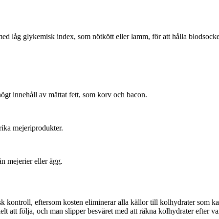
 med låg glykemisk index, som nötkött eller lamm, för att hålla blodsock
gt innehåll av mättat fett, som korv och bacon.
rika mejeriprodukter.
ån mejerier eller ägg.
kontroll, eftersom kosten eliminerar alla källor till kolhydrater som kan
 att följa, och man slipper besväret med att räkna kolhydrater efter var