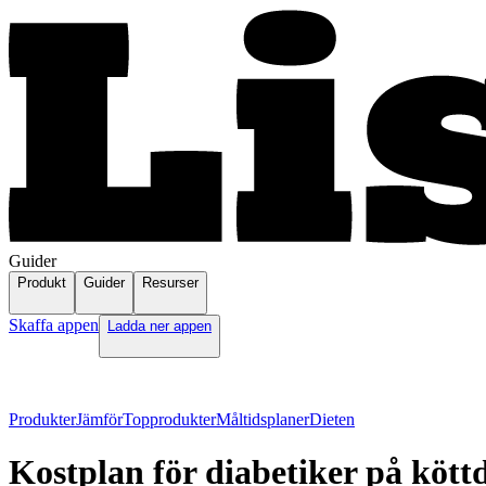
Guider
Produkt
Guider
Resurser
Skaffa appen
Ladda ner appen
Produkter
Jämför
Topprodukter
Måltidsplaner
Dieten
Kostplan för diabetiker på köttd