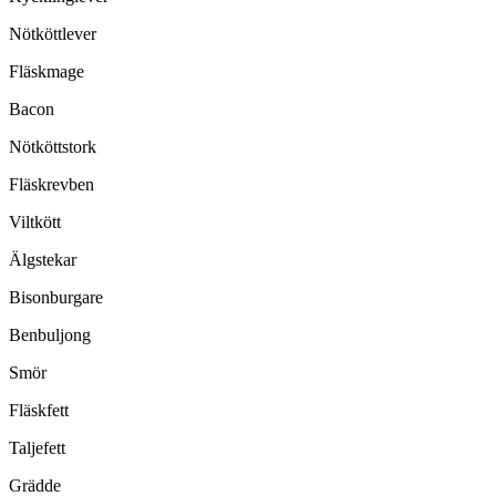
Nötköttlever
Fläskmage
Bacon
Nötköttstork
Fläskrevben
Viltkött
Älgstekar
Bisonburgare
Benbuljong
Smör
Fläskfett
Taljefett
Grädde