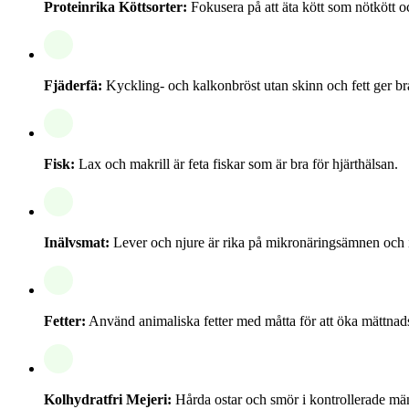
Proteinrika Köttsorter:
Fokusera på att äta kött som nötkött oc
Fjäderfä:
Kyckling- och kalkonbröst utan skinn och fett ger bra
Fisk:
Lax och makrill är feta fiskar som är bra för hjärthälsan.
Inälvsmat:
Lever och njure är rika på mikronäringsämnen och i
Fetter:
Använd animaliska fetter med måtta för att öka mättnads
Kolhydratfri Mejeri:
Hårda ostar och smör i kontrollerade mä