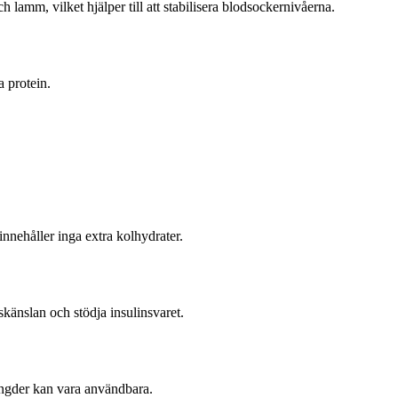
h lamm, vilket hjälper till att stabilisera blodsockernivåerna.
 protein.
nnehåller inga extra kolhydrater.
känslan och stödja insulinsvaret.
ngder kan vara användbara.