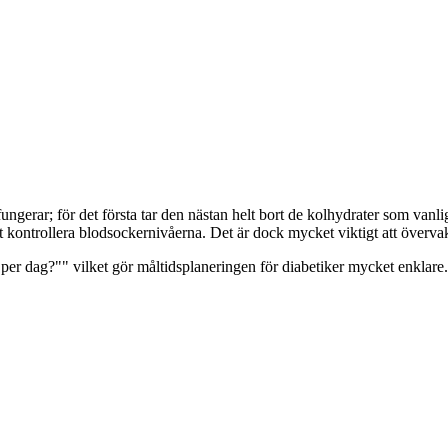
ungerar; för det första tar den nästan helt bort de kolhydrater som vanli
 att kontrollera blodsockernivåerna. Det är dock mycket viktigt att överv
er dag?"" vilket gör måltidsplaneringen för diabetiker mycket enklare.