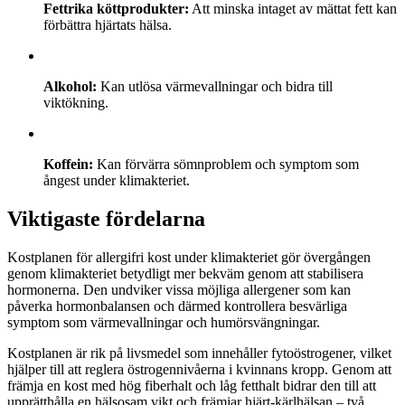
Fettrika köttprodukter:
Att minska intaget av mättat fett kan
förbättra hjärtats hälsa.
Alkohol:
Kan utlösa värmevallningar och bidra till
viktökning.
Koffein:
Kan förvärra sömnproblem och symptom som
ångest under klimakteriet.
Viktigaste fördelarna
Kostplanen för allergifri kost under klimakteriet gör övergången
genom klimakteriet betydligt mer bekväm genom att stabilisera
hormonerna. Den undviker vissa möjliga allergener som kan
påverka hormonbalansen och därmed kontrollera besvärliga
symptom som värmevallningar och humörsvängningar.
Kostplanen är rik på livsmedel som innehåller fytoöstrogener, vilket
hjälper till att reglera östrogennivåerna i kvinnans kropp. Genom att
främja en kost med hög fiberhalt och låg fetthalt bidrar den till att
upprätthålla en hälsosam vikt och främjar hjärt-kärlhälsan – två