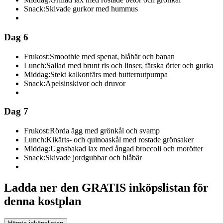
Snack:
Skivade gurkor med hummus
Dag 6
Frukost:
Smoothie med spenat, blåbär och banan
Lunch:
Sallad med brunt ris och linser, färska örter och gurka
Middag:
Stekt kalkonfärs med butternutpumpa
Snack:
Apelsinskivor och druvor
Dag 7
Frukost:
Rörda ägg med grönkål och svamp
Lunch:
Kikärts- och quinoaskål med rostade grönsaker
Middag:
Ugnsbakad lax med ångad broccoli och morötter
Snack:
Skivade jordgubbar och blåbär
Ladda ner den GRATIS inköpslistan för
denna kostplan