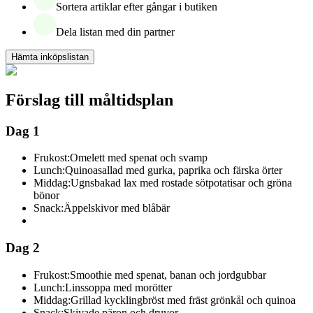
Sortera artiklar efter gångar i butiken
Dela listan med din partner
Hämta inköpslistan
Förslag till måltidsplan
Dag 1
Frukost:
Omelett med spenat och svamp
Lunch:
Quinoasallad med gurka, paprika och färska örter
Middag:
Ugnsbakad lax med rostade sötpotatisar och gröna
bönor
Snack:
Äppelskivor med blåbär
Dag 2
Frukost:
Smoothie med spenat, banan och jordgubbar
Lunch:
Linssoppa med morötter
Middag:
Grillad kycklingbröst med fräst grönkål och quinoa
Snack:
Skivade päron och druvor