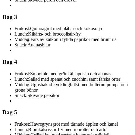
Dag 3
Frukost:
Quinoagröt med blåbär och kokosolja
Lunch:
Kikärts- och broccolistir-fry
Middag:
Färs av kalkon i fyllda paprikor med brunt ris
Snack:
Ananasbitar
Dag 4
Frukost:
Smoothie med grönkål, apelsin och ananas
Lunch:
Sallad med spenat och zucchini samt färska örter
Middag:
Ugnsbakad kycklingbröst med butternutpumpa och
gröna bönor
Snack:
Skivade persikor
Dag 5
Frukost:
Havregrynsgröt med tärnade äpplen och kanel
Lunch:
Blomkålsrisstir-fry med morötter och ärtor
Middag:
Grillad lax med rostade betor och grönkål