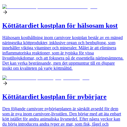
Köttätardiet kostplan för hälsosam kost
Hälsosam kosthållning inom carnivore kostplan består av en mängd
näringsrika köttprodukter, inklusive organ och benbuljong, som
innehåller viktiga vitaminer och mineraler. Målet är att eliminera
inflammatoriska reaktioner, som är typiska för vissa
livsstilssjukdomar, och att fokusera på de essentiella näringsämnena.
Det kan verka begränsande, men det uppmuntrar till en djupare
insikt om kvaliteten på varje köttmåltid.
Köttätardiet kostplan för nybörjare
Den följande carnivore nybörjarplanen är särskilt avsedd för dem
som är nya inom carnivore-livsstilen. Den börjar med att äta enbart
kött istället för andra animaliska livsmedel. Efter några veckor kan
du börja introducera andra typer av mat, som fisk, fågel och