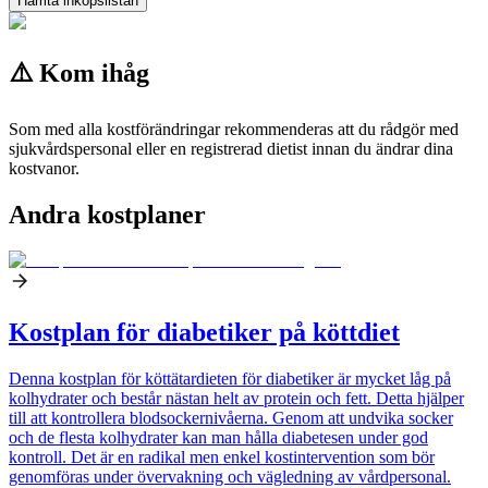
Hämta inköpslistan
⚠️ Kom ihåg
Som med alla kostförändringar rekommenderas att du rådgör med
sjukvårdspersonal eller en registrerad dietist innan du ändrar dina
kostvanor.
Andra kostplaner
Kostplan för diabetiker på köttdiet
Denna kostplan för köttätardieten för diabetiker är mycket låg på
kolhydrater och består nästan helt av protein och fett. Detta hjälper
till att kontrollera blodsockernivåerna. Genom att undvika socker
och de flesta kolhydrater kan man hålla diabetesen under god
kontroll. Det är en radikal men enkel kostintervention som bör
genomföras under övervakning och vägledning av vårdpersonal.