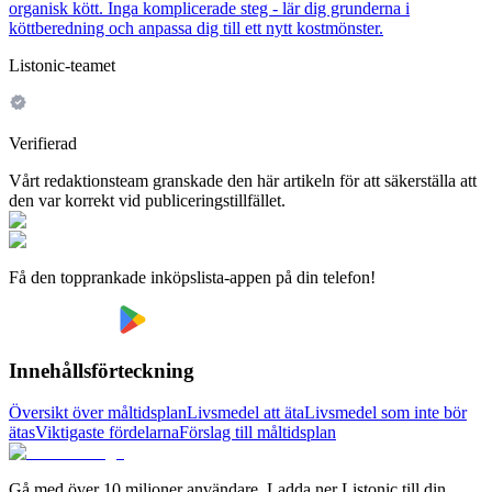
organisk kött. Inga komplicerade steg - lär dig grunderna i
köttberedning och anpassa dig till ett nytt kostmönster.
Listonic-teamet
Verifierad
Vårt redaktionsteam granskade den här artikeln för att säkerställa att
den var korrekt vid publiceringstillfället.
Få den topprankade inköpslista-appen på din telefon!
Innehållsförteckning
Översikt över måltidsplan
Livsmedel att äta
Livsmedel som inte bör
ätas
Viktigaste fördelarna
Förslag till måltidsplan
Gå med över 10 miljoner användare. Ladda ner Listonic till din