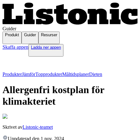
Guider
Produkt
Guider
Resurser
Skaffa appen
Ladda ner appen
Produkter
Jämför
Topprodukter
Måltidsplaner
Dieten
Allergenfri kostplan för
klimakteriet
Skrivet av
Listonic-teamet
Uppdaterad den
1 nov. 2024