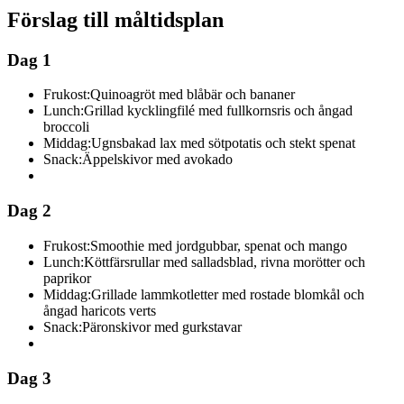
Förslag till måltidsplan
Dag 1
Frukost:
Quinoagröt med blåbär och bananer
Lunch:
Grillad kycklingfilé med fullkornsris och ångad
broccoli
Middag:
Ugnsbakad lax med sötpotatis och stekt spenat
Snack:
Äppelskivor med avokado
Dag 2
Frukost:
Smoothie med jordgubbar, spenat och mango
Lunch:
Köttfärsrullar med salladsblad, rivna morötter och
paprikor
Middag:
Grillade lammkotletter med rostade blomkål och
ångad haricots verts
Snack:
Päronskivor med gurkstavar
Dag 3