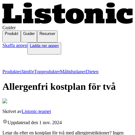
Guider
Produkt
Guider
Resurser
Skaffa appen
Ladda ner appen
Produkter
Jämför
Topprodukter
Måltidsplaner
Dieten
Allergenfri kostplan för två
Skrivet av
Listonic-teamet
Uppdaterad den
1 nov. 2024
Letar du efter en kostplan för två med allergirestriktioner? Ingen