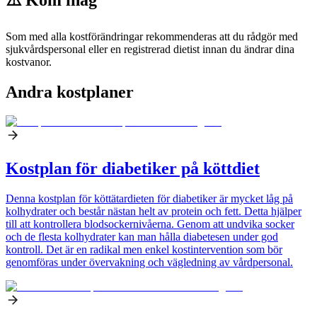
Som med alla kostförändringar rekommenderas att du rådgör med
sjukvårdspersonal eller en registrerad dietist innan du ändrar dina
kostvanor.
Andra kostplaner
Kostplan för diabetiker på köttdiet
Denna kostplan för köttätardieten för diabetiker är mycket låg på
kolhydrater och består nästan helt av protein och fett. Detta hjälper
till att kontrollera blodsockernivåerna. Genom att undvika socker
och de flesta kolhydrater kan man hålla diabetesen under god
kontroll. Det är en radikal men enkel kostintervention som bör
genomföras under övervakning och vägledning av vårdpersonal.