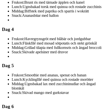
Frukost:
Brunt ris med tärnade äpplen och kanel
Lunch:
Ugnsbakad torsk med quinoa och rostade zucchinis
Middag:
Biffstek med paprika och sparris i wokrätt
Snack:
Ananasbitar med hallon
Dag 4
Frukost:
Havregrynsgröt med blåbär och jordgubbar
Lunch:
Fläskfilé med mosad sötpotatis och stekt grönkål
Middag:
Grillad tilapia med fullkornsris och ångad broccoli
Snack:
Skivade apelsiner med druvor
Dag 5
Frukost:
Smoothie med ananas, spenat och banan
Lunch:
Kycklingfilé med quinoa och rostade morötter
Middag:
Ugnsbakad lax med zucchininudlar och ångad
blomkål
Snack:
Skivad mango med gurkstavar
Dag 6