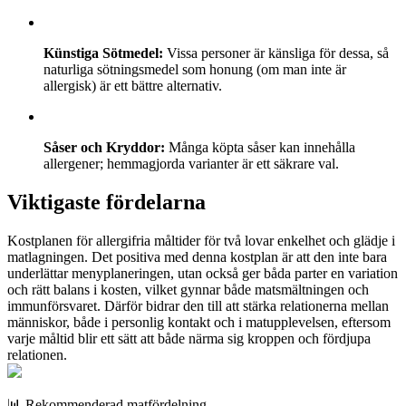
Künstiga Sötmedel:
Vissa personer är känsliga för dessa, så
naturliga sötningsmedel som honung (om man inte är
allergisk) är ett bättre alternativ.
Såser och Kryddor:
Många köpta såser kan innehålla
allergener; hemmagjorda varianter är ett säkrare val.
Viktigaste fördelarna
Kostplanen för allergifria måltider för två lovar enkelhet och glädje i
matlagningen. Det positiva med denna kostplan är att den inte bara
underlättar menyplaneringen, utan också ger båda parter en variation
och rätt balans i kosten, vilket gynnar både matsmältningen och
immunförsvaret. Därför bidrar den till att stärka relationerna mellan
människor, både i personlig kontakt och i matupplevelsen, eftersom
varje måltid blir ett sätt att både närma sig kroppen och fördjupa
relationen.
📊 Rekommenderad matfördelning