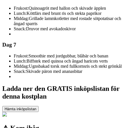
Frukost:
Quinoagröt med hallon och skivade äpplen
Lunch:
Köttfärs med brunt ris och stekta paprikor
Middag:
Grillade lammkotletter med rostade sötpotatisar och
ångad sparris
Snack:
Druvor med avokadoskivor
Dag 7
Frukost:
Smoothie med jordgubbar, blåbär och banan
Lunch:
Biffstek med quinoa och ångad haricots verts
Middag:
Ugnsbakad torsk med fullkornsris och stekt grönkål
Snack:
Skivade päron med ananasbitar
Ladda ner den GRATIS inköpslistan för
denna kostplan
Hämta inköpslistan
⚠️ Kom ihåg