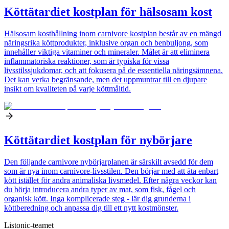
Köttätardiet kostplan för hälsosam kost
Hälsosam kosthållning inom carnivore kostplan består av en mängd
näringsrika köttprodukter, inklusive organ och benbuljong, som
innehåller viktiga vitaminer och mineraler. Målet är att eliminera
inflammatoriska reaktioner, som är typiska för vissa
livsstilssjukdomar, och att fokusera på de essentiella näringsämnena.
Det kan verka begränsande, men det uppmuntrar till en djupare
insikt om kvaliteten på varje köttmåltid.
Köttätardiet kostplan för nybörjare
Den följande carnivore nybörjarplanen är särskilt avsedd för dem
som är nya inom carnivore-livsstilen. Den börjar med att äta enbart
kött istället för andra animaliska livsmedel. Efter några veckor kan
du börja introducera andra typer av mat, som fisk, fågel och
organisk kött. Inga komplicerade steg - lär dig grunderna i
köttberedning och anpassa dig till ett nytt kostmönster.
Listonic-teamet