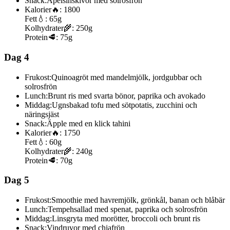
Snack:
Apelsinskivor med solrosfrön
Kalorier
🔥:
1800
Fett
💧:
65g
Kolhydrater
🌾:
250g
Protein
🥩:
75g
Dag 4
Frukost:
Quinoagröt med mandelmjölk, jordgubbar och
solrosfrön
Lunch:
Brunt ris med svarta bönor, paprika och avokado
Middag:
Ugnsbakad tofu med sötpotatis, zucchini och
näringsjäst
Snack:
Äpple med en klick tahini
Kalorier
🔥:
1750
Fett
💧:
60g
Kolhydrater
🌾:
240g
Protein
🥩:
70g
Dag 5
Frukost:
Smoothie med havremjölk, grönkål, banan och blåbär
Lunch:
Tempehsallad med spenat, paprika och solrosfrön
Middag:
Linsgryta med morötter, broccoli och brunt ris
Snack:
Vindruvor med chiafrön