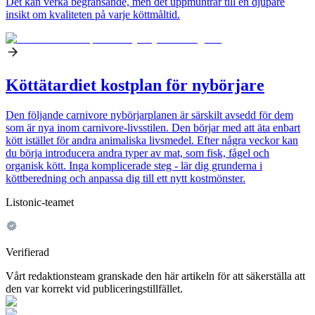
Det kan verka begränsande, men det uppmuntrar till en djupare
insikt om kvaliteten på varje köttmåltid.
Köttätardiet kostplan för nybörjare
Den följande carnivore nybörjarplanen är särskilt avsedd för dem
som är nya inom carnivore-livsstilen. Den börjar med att äta enbart
kött istället för andra animaliska livsmedel. Efter några veckor kan
du börja introducera andra typer av mat, som fisk, fågel och
organisk kött. Inga komplicerade steg - lär dig grunderna i
köttberedning och anpassa dig till ett nytt kostmönster.
Listonic-teamet
Verifierad
Vårt redaktionsteam granskade den här artikeln för att säkerställa att
den var korrekt vid publiceringstillfället.