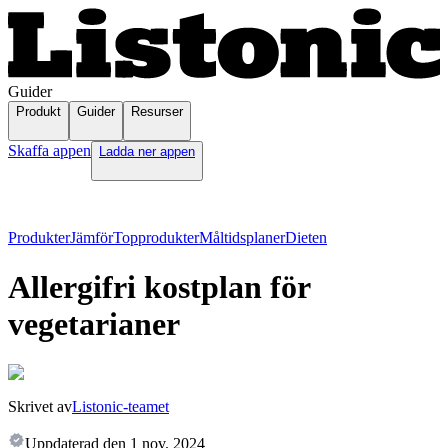
Guider
Produkt
Guider
Resurser
Skaffa appen
Ladda ner appen
Produkter
Jämför
Topprodukter
Måltidsplaner
Dieten
Allergifri kostplan för
vegetarianer
Skrivet av
Listonic-teamet
Uppdaterad den
1 nov. 2024