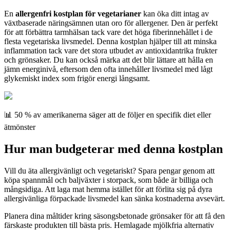
En
allergenfri kostplan för vegetarianer
kan öka ditt intag av
växtbaserade näringsämnen utan oro för allergener. Den är perfekt
för att förbättra tarmhälsan tack vare det höga fiberinnehållet i de
flesta vegetariska livsmedel. Denna kostplan hjälper till att minska
inflammation tack vare det stora utbudet av antioxidantrika frukter
och grönsaker. Du kan också märka att det blir lättare att hålla en
jämn energinivå, eftersom den ofta innehåller livsmedel med lågt
glykemiskt index som frigör energi långsamt.
📊 50 % av amerikanerna säger att de följer en specifik diet eller
ätmönster
Hur man budgeterar med denna kostplan
Vill du äta allergivänligt och vegetariskt? Spara pengar genom att
köpa spannmål och baljväxter i storpack, som både är billiga och
mångsidiga. Att laga mat hemma istället för att förlita sig på dyra
allergivänliga förpackade livsmedel kan sänka kostnaderna avsevärt.
Planera dina måltider kring säsongsbetonade grönsaker för att få den
färskaste produkten till bästa pris. Hemlagade mjölkfria alternativ