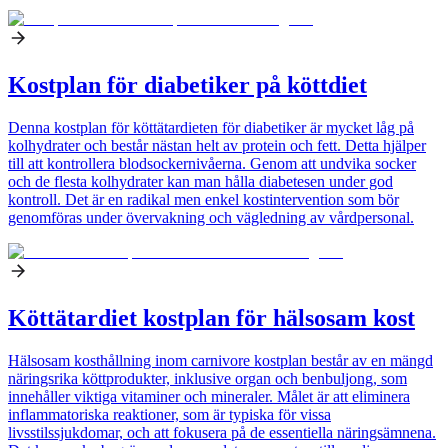
Kostplan för diabetiker på köttdiet
Denna kostplan för köttätardieten för diabetiker är mycket låg på
kolhydrater och består nästan helt av protein och fett. Detta hjälper
till att kontrollera blodsockernivåerna. Genom att undvika socker
och de flesta kolhydrater kan man hålla diabetesen under god
kontroll. Det är en radikal men enkel kostintervention som bör
genomföras under övervakning och vägledning av vårdpersonal.
Köttätardiet kostplan för hälsosam kost
Hälsosam kosthållning inom carnivore kostplan består av en mängd
näringsrika köttprodukter, inklusive organ och benbuljong, som
innehåller viktiga vitaminer och mineraler. Målet är att eliminera
inflammatoriska reaktioner, som är typiska för vissa
livsstilssjukdomar, och att fokusera på de essentiella näringsämnena.