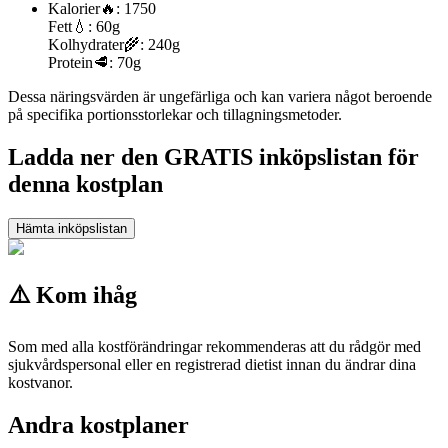
Kalorier
🔥:
1750
Fett
💧:
60g
Kolhydrater
🌾:
240g
Protein
🥩:
70g
Dessa näringsvärden är ungefärliga och kan variera något beroende
på specifika portionsstorlekar och tillagningsmetoder.
Ladda ner den GRATIS inköpslistan för
denna kostplan
Hämta inköpslistan
⚠️ Kom ihåg
Som med alla kostförändringar rekommenderas att du rådgör med
sjukvårdspersonal eller en registrerad dietist innan du ändrar dina
kostvanor.
Andra kostplaner