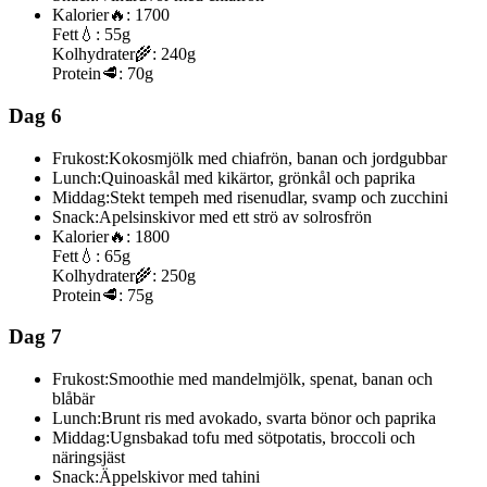
Kalorier
🔥:
1700
Fett
💧:
55g
Kolhydrater
🌾:
240g
Protein
🥩:
70g
Dag 6
Frukost:
Kokosmjölk med chiafrön, banan och jordgubbar
Lunch:
Quinoaskål med kikärtor, grönkål och paprika
Middag:
Stekt tempeh med risenudlar, svamp och zucchini
Snack:
Apelsinskivor med ett strö av solrosfrön
Kalorier
🔥:
1800
Fett
💧:
65g
Kolhydrater
🌾:
250g
Protein
🥩:
75g
Dag 7
Frukost:
Smoothie med mandelmjölk, spenat, banan och
blåbär
Lunch:
Brunt ris med avokado, svarta bönor och paprika
Middag:
Ugnsbakad tofu med sötpotatis, broccoli och
näringsjäst
Snack:
Äppelskivor med tahini