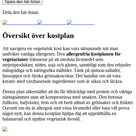
Spara den här listan
Dela den här listan
Översikt över kostplan
Att navigera en vegetarisk kost kan vara utmanande när man
undviker vanliga allergener. Den
allergenfria kostplanen för
vegetarianer
fokuserar på att utesluta livsmedel som
mejeriprodukter, nötter, soja och gluten, samtidigt som den erbjuder
mångsidiga och näringsrika måltider. Tänk på quinoa-sallader,
linssoppor och färska grönsakswokar. Det handlar om att vara
kreativ med växtbaserade ingredienser som är säkra och läckra.
Denna plan säkerställer att du får tillräckligt med protein och viktiga
näringsämnen utan att kompromissa med smaken. Den betonar
fullkorn, baljväxter, frön och ett brett utbud av grönsaker och frukter.
Oavsett om du är allergisk mot vissa livsmedel eller bara vill prova
något nytt, kan denna kostplan hjälpa dig att upprätthålla en
balanserad och njutbar vegetarisk livsstil.