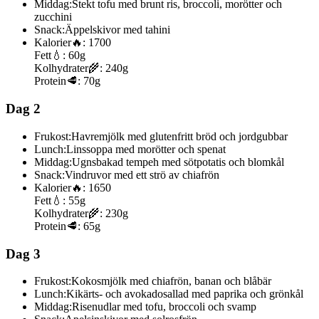
Middag:
Stekt tofu med brunt ris, broccoli, morötter och
zucchini
Snack:
Äppelskivor med tahini
Kalorier
🔥:
1700
Fett
💧:
60g
Kolhydrater
🌾:
240g
Protein
🥩:
70g
Dag 2
Frukost:
Havremjölk med glutenfritt bröd och jordgubbar
Lunch:
Linssoppa med morötter och spenat
Middag:
Ugnsbakad tempeh med sötpotatis och blomkål
Snack:
Vindruvor med ett strö av chiafrön
Kalorier
🔥:
1650
Fett
💧:
55g
Kolhydrater
🌾:
230g
Protein
🥩:
65g
Dag 3
Frukost:
Kokosmjölk med chiafrön, banan och blåbär
Lunch:
Kikärts- och avokadosallad med paprika och grönkål
Middag:
Risenudlar med tofu, broccoli och svamp