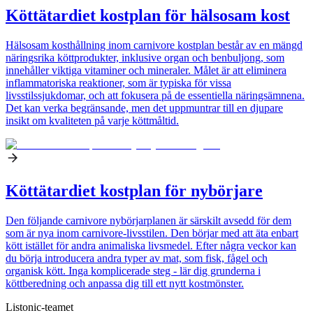
Köttätardiet kostplan för hälsosam kost
Hälsosam kosthållning inom carnivore kostplan består av en mängd
näringsrika köttprodukter, inklusive organ och benbuljong, som
innehåller viktiga vitaminer och mineraler. Målet är att eliminera
inflammatoriska reaktioner, som är typiska för vissa
livsstilssjukdomar, och att fokusera på de essentiella näringsämnena.
Det kan verka begränsande, men det uppmuntrar till en djupare
insikt om kvaliteten på varje köttmåltid.
Köttätardiet kostplan för nybörjare
Den följande carnivore nybörjarplanen är särskilt avsedd för dem
som är nya inom carnivore-livsstilen. Den börjar med att äta enbart
kött istället för andra animaliska livsmedel. Efter några veckor kan
du börja introducera andra typer av mat, som fisk, fågel och
organisk kött. Inga komplicerade steg - lär dig grunderna i
köttberedning och anpassa dig till ett nytt kostmönster.
Listonic-teamet