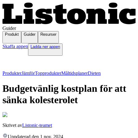
Guider
Produkt
Guider
Resurser
Skaffa appen
Ladda ner appen
Produkter
Jämför
Topprodukter
Måltidsplaner
Dieten
Budgetvänlig kostplan för att
sänka kolesterolet
Skrivet av
Listonic-teamet
Uppdaterad den
1 nov. 2024