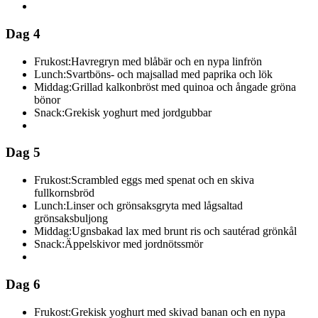
Dag 4
Frukost:
Havregryn med blåbär och en nypa linfrön
Lunch:
Svartböns- och majsallad med paprika och lök
Middag:
Grillad kalkonbröst med quinoa och ångade gröna
bönor
Snack:
Grekisk yoghurt med jordgubbar
Dag 5
Frukost:
Scrambled eggs med spenat och en skiva
fullkornsbröd
Lunch:
Linser och grönsaksgryta med lågsaltad
grönsaksbuljong
Middag:
Ugnsbakad lax med brunt ris och sautérad grönkål
Snack:
Äppelskivor med jordnötssmör
Dag 6
Frukost:
Grekisk yoghurt med skivad banan och en nypa