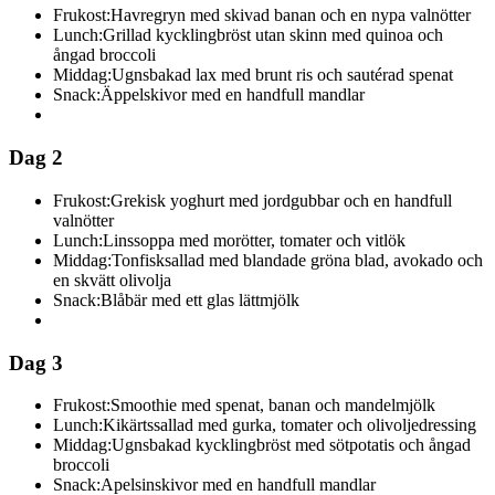
Frukost:
Havregryn med skivad banan och en nypa valnötter
Lunch:
Grillad kycklingbröst utan skinn med quinoa och
ångad broccoli
Middag:
Ugnsbakad lax med brunt ris och sautérad spenat
Snack:
Äppelskivor med en handfull mandlar
Dag 2
Frukost:
Grekisk yoghurt med jordgubbar och en handfull
valnötter
Lunch:
Linssoppa med morötter, tomater och vitlök
Middag:
Tonfisksallad med blandade gröna blad, avokado och
en skvätt olivolja
Snack:
Blåbär med ett glas lättmjölk
Dag 3
Frukost:
Smoothie med spenat, banan och mandelmjölk
Lunch:
Kikärtssallad med gurka, tomater och olivoljedressing
Middag:
Ugnsbakad kycklingbröst med sötpotatis och ångad
broccoli
Snack:
Apelsinskivor med en handfull mandlar