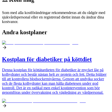
Som med alla kostförändringar rekommenderas att du rådgör med
sjukvårdspersonal eller en registrerad dietist innan du ändrar dina
kostvanor.
Andra kostplaner
Kostplan för diabetiker på köttdiet
Denna kostplan för köttätardieten för diabetiker är mycket låg på
kolhydrater och består nästan helt av protein och fett. Detta hjälper
till att kontrollera blodsockernivåerna. Genom att undvika socker
och de flesta kolhydrater kan man hålla diabetesen under god
kontroll. Det är en radikal men enkel kostintervention som bör
genomföras under övervakning och vägledning av vårdpersonal.