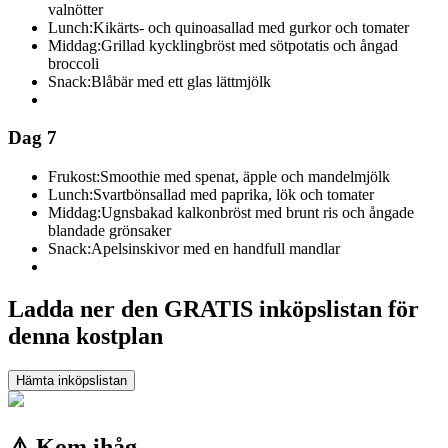
valnötter
Lunch:
Kikärts- och quinoasallad med gurkor och tomater
Middag:
Grillad kycklingbröst med sötpotatis och ångad
broccoli
Snack:
Blåbär med ett glas lättmjölk
Dag 7
Frukost:
Smoothie med spenat, äpple och mandelmjölk
Lunch:
Svartbönsallad med paprika, lök och tomater
Middag:
Ugnsbakad kalkonbröst med brunt ris och ångade
blandade grönsaker
Snack:
Apelsinskivor med en handfull mandlar
Ladda ner den GRATIS inköpslistan för
denna kostplan
Hämta inköpslistan
⚠️ Kom ihåg