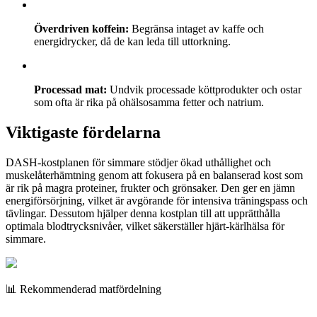
Överdriven koffein:
Begränsa intaget av kaffe och
energidrycker, då de kan leda till uttorkning.
Processad mat:
Undvik processade köttprodukter och ostar
som ofta är rika på ohälsosamma fetter och natrium.
Viktigaste fördelarna
DASH-kostplanen för simmare stödjer ökad uthållighet och
muskelåterhämtning genom att fokusera på en balanserad kost som
är rik på magra proteiner, frukter och grönsaker. Den ger en jämn
energiförsörjning, vilket är avgörande för intensiva träningspass och
tävlingar. Dessutom hjälper denna kostplan till att upprätthålla
optimala blodtrycksnivåer, vilket säkerställer hjärt-kärlhälsa för
simmare.
📊 Rekommenderad matfördelning