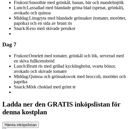
Frukost:
Smoothie med grönkål, banan, bär och mandelmjölk
Lunch:
Laxsallad med blandade gröna blad (spenat, grönkål),
avokado och quinoa
Middag:
Linsgryta med blandade grönsaker (tomater, morötter,
paprika) och en sida av brunt ris
Snack:
Keso med skivade persikor
Dag 7
Frukost:
Omelett med tomater, grönkål och lök, serverad med
en skiva fullkornsbröd
Lunch:
Brunt ris med grillad kycklingbröst, svarta bönor,
avokado och skivade tomater
Middag:
Quinoa och grönsakswok med broccoli, morötter och
paprika
Snack:
Mörk choklad med grönt te
Ladda ner den GRATIS inköpslistan för
denna kostplan
Hämta inköpslistan