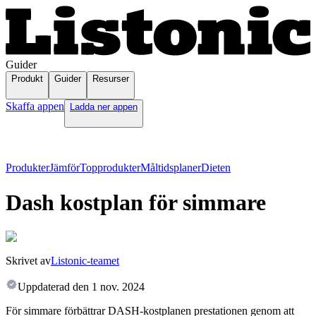
Guider
Produkt
Guider
Resurser
Skaffa appen
Ladda ner appen
Produkter
Jämför
Topprodukter
Måltidsplaner
Dieten
Dash kostplan för simmare
Skrivet av
Listonic-teamet
Uppdaterad den
1 nov. 2024
För simmare förbättrar DASH-kostplanen prestationen genom att