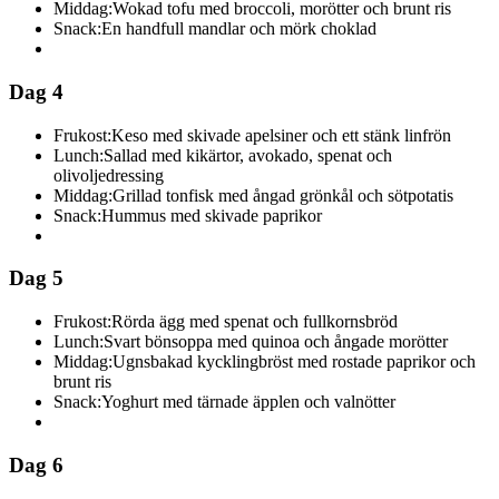
Middag:
Wokad tofu med broccoli, morötter och brunt ris
Snack:
En handfull mandlar och mörk choklad
Dag 4
Frukost:
Keso med skivade apelsiner och ett stänk linfrön
Lunch:
Sallad med kikärtor, avokado, spenat och
olivoljedressing
Middag:
Grillad tonfisk med ångad grönkål och sötpotatis
Snack:
Hummus med skivade paprikor
Dag 5
Frukost:
Rörda ägg med spenat och fullkornsbröd
Lunch:
Svart bönsoppa med quinoa och ångade morötter
Middag:
Ugnsbakad kycklingbröst med rostade paprikor och
brunt ris
Snack:
Yoghurt med tärnade äpplen och valnötter
Dag 6