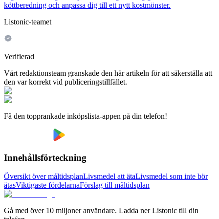
köttberedning och anpassa dig till ett nytt kostmönster.
Listonic-teamet
Verifierad
Vårt redaktionsteam granskade den här artikeln för att säkerställa att
den var korrekt vid publiceringstillfället.
Få den topprankade inköpslista-appen på din telefon!
Innehållsförteckning
Översikt över måltidsplan
Livsmedel att äta
Livsmedel som inte bör
ätas
Viktigaste fördelarna
Förslag till måltidsplan
Gå med över 10 miljoner användare. Ladda ner Listonic till din