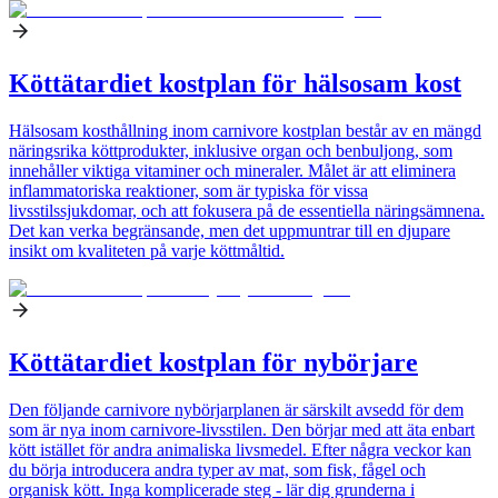
Köttätardiet kostplan för hälsosam kost
Hälsosam kosthållning inom carnivore kostplan består av en mängd
näringsrika köttprodukter, inklusive organ och benbuljong, som
innehåller viktiga vitaminer och mineraler. Målet är att eliminera
inflammatoriska reaktioner, som är typiska för vissa
livsstilssjukdomar, och att fokusera på de essentiella näringsämnena.
Det kan verka begränsande, men det uppmuntrar till en djupare
insikt om kvaliteten på varje köttmåltid.
Köttätardiet kostplan för nybörjare
Den följande carnivore nybörjarplanen är särskilt avsedd för dem
som är nya inom carnivore-livsstilen. Den börjar med att äta enbart
kött istället för andra animaliska livsmedel. Efter några veckor kan
du börja introducera andra typer av mat, som fisk, fågel och
organisk kött. Inga komplicerade steg - lär dig grunderna i