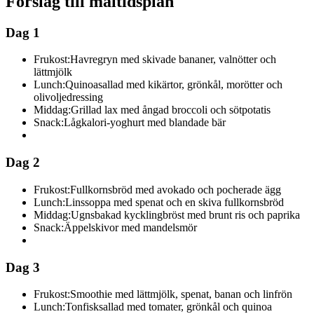
Förslag till måltidsplan
Dag 1
Frukost:
Havregryn med skivade bananer, valnötter och
lättmjölk
Lunch:
Quinoasallad med kikärtor, grönkål, morötter och
olivoljedressing
Middag:
Grillad lax med ångad broccoli och sötpotatis
Snack:
Lågkalori-yoghurt med blandade bär
Dag 2
Frukost:
Fullkornsbröd med avokado och pocherade ägg
Lunch:
Linssoppa med spenat och en skiva fullkornsbröd
Middag:
Ugnsbakad kycklingbröst med brunt ris och paprika
Snack:
Äppelskivor med mandelsmör
Dag 3
Frukost:
Smoothie med lättmjölk, spenat, banan och linfrön
Lunch:
Tonfisksallad med tomater, grönkål och quinoa