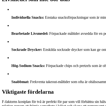
Individuella Snacks:
Enstaka snacksförpackningar som är min
Bearbetade Livsmedel:
Förpackade måltider avsedda för en pers
Sockrade Drycker:
Enskilda sockrade drycker som kan ge onö
Hög-Sodium Snacks:
Förpackade chips och pretzels som är oh
Snabbmat:
Frekventa takeout-måltider som ofta är ohälsosam
Viktigaste fördelarna
F-faktorns kostplan för två är perfekt för par som vill förbättra sin häl
relation genom att främja samarbete i köket och skapa ett gemensamt