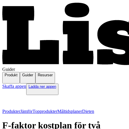
Guider
Produkt
Guider
Resurser
Skaffa appen
Ladda ner appen
Produkter
Jämför
Topprodukter
Måltidsplaner
Dieten
F-faktor kostplan för två