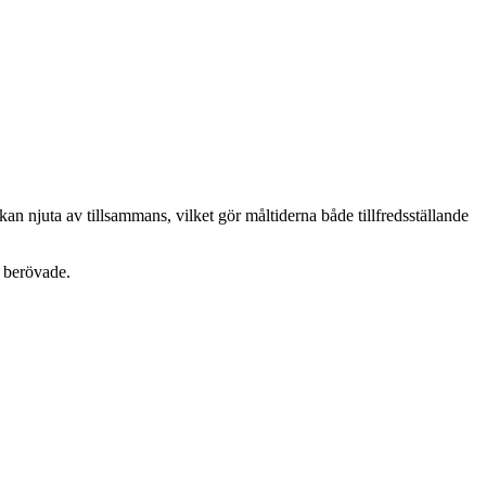
an njuta av tillsammans, vilket gör måltiderna både tillfredsställande
g berövade.