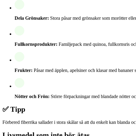
Dela Grönsaker:
Stora påsar med grönsaker som morötter eller 
Fullkornsprodukter:
Familjepack med quinoa, fullkornsris och
Frukter:
Påsar med äpplen, apelsiner och klasar med bananer 
Nötter och Frön:
Större förpackningar med blandade nötter oc
✅ Tipp
Förbered fiberrika sallader i stora skålar så att du enkelt kan blanda 
Livsmedel som inte bör ätas