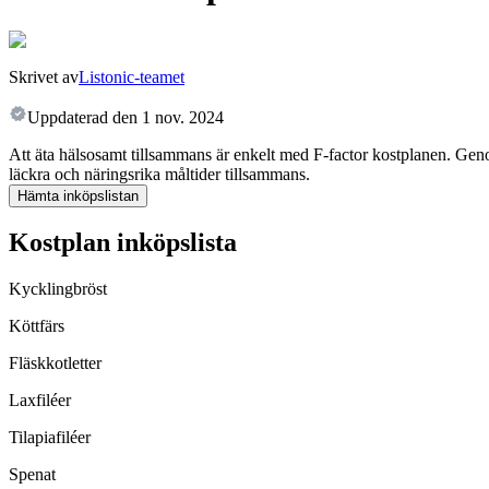
Skrivet av
Listonic-teamet
Uppdaterad den
1 nov. 2024
Att äta hälsosamt tillsammans är enkelt med F-factor kostplanen. Genom
läckra och näringsrika måltider tillsammans.
Hämta inköpslistan
Kostplan inköpslista
Kycklingbröst
Köttfärs
Fläskkotletter
Laxfiléer
Tilapiafiléer
Spenat