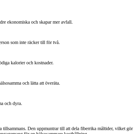
dre ekonomiska och skapar mer avfall.
on som inte räcker till för två.
diga kalorier och kostnader.
älsosamma och lätta att överäta.
ma och dyra.
sa tillsammans. Den uppmuntrar till att dela fiberrika måltider, vilket gör 
 engagemang för en hälsosammare kosthållning.