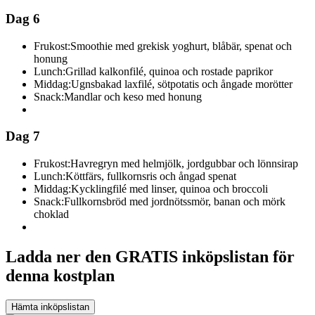
Dag 6
Frukost:
Smoothie med grekisk yoghurt, blåbär, spenat och
honung
Lunch:
Grillad kalkonfilé, quinoa och rostade paprikor
Middag:
Ugnsbakad laxfilé, sötpotatis och ångade morötter
Snack:
Mandlar och keso med honung
Dag 7
Frukost:
Havregryn med helmjölk, jordgubbar och lönnsirap
Lunch:
Köttfärs, fullkornsris och ångad spenat
Middag:
Kycklingfilé med linser, quinoa och broccoli
Snack:
Fullkornsbröd med jordnötssmör, banan och mörk
choklad
Ladda ner den GRATIS inköpslistan för
denna kostplan
Hämta inköpslistan