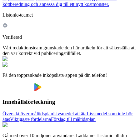
köttberedning och anpassa dig till ett nytt kostmönster.
Listonic-teamet
Verifierad
Vårt redaktionsteam granskade den här artikeln för att säkerställa att
den var korrekt vid publiceringstillfället.
Få den topprankade inköpslista-appen på din telefon!
Innehållsförteckning
Översikt över måltidsplan
Livsmedel att äta
Livsmedel som inte bör
ätas
Viktigaste fördelarna
Förslag till måltidsplan
Gå med över 10 miljoner användare. Ladda ner Listonic till din