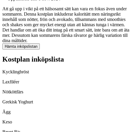
Att gå upp i vikt på ett hälsosamt sätt kan vara en fokus även under
sommaren. Denna kostplan inkluderar kaloritätt men näringsrikt
innehåll som nötter, frön och avokado, tillsammans med smoothies
och shakes som ger mycket energi utan att kännas tunga i värmen.
Det handlar om att öka ditt intag på ett smart sätt, inte bara om att äta
mer. Dessutom kan sommarens färska råvaror ge härlig variation till
dina måltider.
Hämta inköpslistan
Kostplan inköpslista
Kycklingbröst
Laxfiléer
Nötköttfärs
Grekisk Yoghurt
Ägg
Keso
Brunt Ris