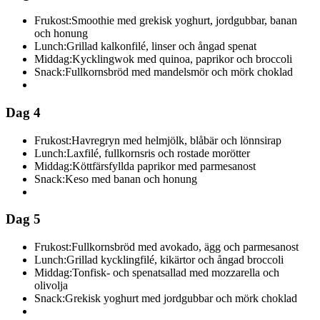
Frukost:
Smoothie med grekisk yoghurt, jordgubbar, banan
och honung
Lunch:
Grillad kalkonfilé, linser och ångad spenat
Middag:
Kycklingwok med quinoa, paprikor och broccoli
Snack:
Fullkornsbröd med mandelsmör och mörk choklad
Dag 4
Frukost:
Havregryn med helmjölk, blåbär och lönnsirap
Lunch:
Laxfilé, fullkornsris och rostade morötter
Middag:
Köttfärsfyllda paprikor med parmesanost
Snack:
Keso med banan och honung
Dag 5
Frukost:
Fullkornsbröd med avokado, ägg och parmesanost
Lunch:
Grillad kycklingfilé, kikärtor och ångad broccoli
Middag:
Tonfisk- och spenatsallad med mozzarella och
olivolja
Snack:
Grekisk yoghurt med jordgubbar och mörk choklad