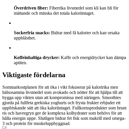
Överdriven fiber:
Fiberrika livsmedel som kli kan bli för
mättande och minska det totala kaloriintaget.
Sockerfria snacks:
Bidrar med få kalorier och kan orsaka
uppblåsthet.
Koffeinhaltiga drycker:
Kaffe och energidrycker kan dämpa
aptiten.
Viktigaste fördelarna
Sommarkostplanen för att öka i vikt fokuserar på kaloririka men
hälsosamma livsmedel som avokado och nötter för att hjälpa till att
bygga upp vikten utan att kompromissa med näringen. Smoothies
gjorda på fullfeta grekiska yoghurts och frysta frukter erbjuder ett
uppfriskande sätt att öka kaloriintaget. Fullkornsprodukter som brunt
ris och havregryn ger de komplexa kolhydrater som behövs för att
hålla energin uppe. Slutligen bidrar fet fisk som makrill med omega-
3 och protein för muskeluppbyggnad.