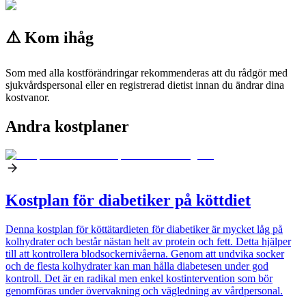
⚠️ Kom ihåg
Som med alla kostförändringar rekommenderas att du rådgör med
sjukvårdspersonal eller en registrerad dietist innan du ändrar dina
kostvanor.
Andra kostplaner
Kostplan för diabetiker på köttdiet
Denna kostplan för köttätardieten för diabetiker är mycket låg på
kolhydrater och består nästan helt av protein och fett. Detta hjälper
till att kontrollera blodsockernivåerna. Genom att undvika socker
och de flesta kolhydrater kan man hålla diabetesen under god
kontroll. Det är en radikal men enkel kostintervention som bör
genomföras under övervakning och vägledning av vårdpersonal.