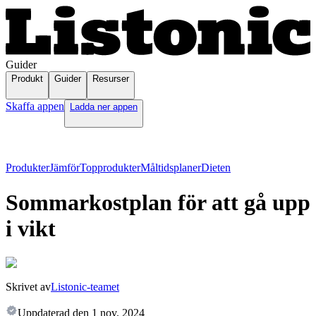
Guider
Produkt
Guider
Resurser
Skaffa appen
Ladda ner appen
Produkter
Jämför
Topprodukter
Måltidsplaner
Dieten
Sommarkostplan för att gå upp
i vikt
Skrivet av
Listonic-teamet
Uppdaterad den
1 nov. 2024