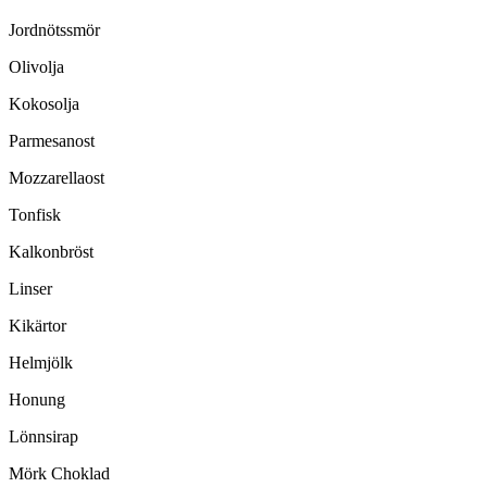
Jordnötssmör
Olivolja
Kokosolja
Parmesanost
Mozzarellaost
Tonfisk
Kalkonbröst
Linser
Kikärtor
Helmjölk
Honung
Lönnsirap
Mörk Choklad