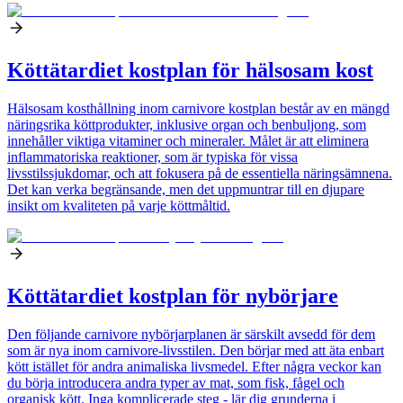
Köttätardiet kostplan för hälsosam kost
Hälsosam kosthållning inom carnivore kostplan består av en mängd
näringsrika köttprodukter, inklusive organ och benbuljong, som
innehåller viktiga vitaminer och mineraler. Målet är att eliminera
inflammatoriska reaktioner, som är typiska för vissa
livsstilssjukdomar, och att fokusera på de essentiella näringsämnena.
Det kan verka begränsande, men det uppmuntrar till en djupare
insikt om kvaliteten på varje köttmåltid.
Köttätardiet kostplan för nybörjare
Den följande carnivore nybörjarplanen är särskilt avsedd för dem
som är nya inom carnivore-livsstilen. Den börjar med att äta enbart
kött istället för andra animaliska livsmedel. Efter några veckor kan
du börja introducera andra typer av mat, som fisk, fågel och
organisk kött. Inga komplicerade steg - lär dig grunderna i