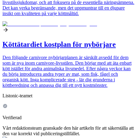
livsstilssjukdomar, och att fokusera på de essentiella näringsämnena.
Det kan verka begränsande, men det uppmuntrar till en djupare
insikt om kvaliteten på varje köttmåltid.
Köttätardiet kostplan för nybörjare
Den följande carnivore nybörjarplanen är särskilt avsedd för dem
som är nya inom carnivore-livsstilen. Den börjar med att äta enbart
kött istället för andra animaliska livsmedel. Efter några veckor kan
du börja introducera andra typer av mat, som fisk, fågel och
organisk kött. Inga komplicerade steg - lär dig grunderna i
köttberedning och anpassa dig till ett nytt kostmönster.
Listonic-teamet
Verifierad
Vårt redaktionsteam granskade den här artikeln för att säkerställa att
den var korrekt vid publiceringstillfället.