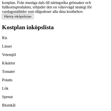
kostplan. Från mustiga dals till näringsrika grönsaker och
fullkornsprodukter, erbjuder den en välavvägd strategi för
vardagsmåltider som tillgodoser alla dina kostbehov.
Hämta inköpslistan
Kostplan inköpslista
Ris
Linser
Vetemjöl
Kikärtor
Tomater
Potatis
Lök
Spenat
Blomkål