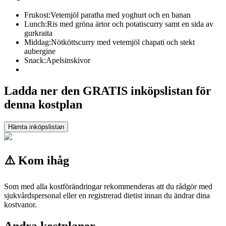
Frukost:
Vetemjöl paratha med yoghurt och en banan
Lunch:
Ris med gröna ärtor och potatiscurry samt en sida av
gurkraita
Middag:
Nötköttscurry med vetemjöl chapati och stekt
aubergine
Snack:
Apelsinskivor
Ladda ner den GRATIS inköpslistan för
denna kostplan
Hämta inköpslistan
⚠️ Kom ihåg
Som med alla kostförändringar rekommenderas att du rådgör med
sjukvårdspersonal eller en registrerad dietist innan du ändrar dina
kostvanor.
Andra kostplaner