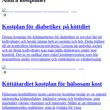
Kostplan för diabetiker på köttdiet
Denna kostplan för köttätardieten för diabetiker är mycket låg på
kolhydrater och består nästan helt av protein och fett. Detta hjälper
till att kontrollera blodsockernivåerna. Genom att undvika socker
och de flesta kolhydrater kan man hålla diabetesen under god
kontroll. Det är en radikal men enkel kostintervention som bör
genomföras under övervakning och vägledning av vårdpersonal.
Köttätardiet kostplan för hälsosam kost
Hälsosam kosthållning inom carnivore kostplan består av en mängd
näringsrika köttprodukter, inklusive organ och benbuljong, som
innehåller viktiga vitaminer och mineraler. Målet är att eliminera
inflammatoriska reaktioner, som är typiska för vissa