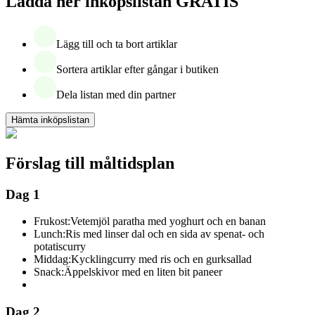
Ladda ner inköpslistan GRATIS
Lägg till och ta bort artiklar
Sortera artiklar efter gångar i butiken
Dela listan med din partner
Hämta inköpslistan
Förslag till måltidsplan
Dag 1
Frukost:
Vetemjöl paratha med yoghurt och en banan
Lunch:
Ris med linser dal och en sida av spenat- och
potatiscurry
Middag:
Kycklingcurry med ris och en gurksallad
Snack:
Äppelskivor med en liten bit paneer
Dag 2