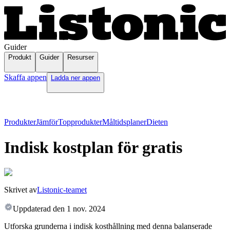
Guider
Produkt
Guider
Resurser
Skaffa appen
Ladda ner appen
Produkter
Jämför
Topprodukter
Måltidsplaner
Dieten
Indisk kostplan för gratis
Skrivet av
Listonic-teamet
Uppdaterad den
1 nov. 2024
Utforska grunderna i indisk kosthållning med denna balanserade