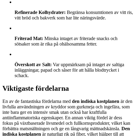
Refinerade Kolhydrater:
Begränsa konsumtionen av vitt ris,
vitt bröd och bakverk som har lite näringsvärde.
Friterad Mat:
Minska intaget av friterade snacks och
sötsaker som är rika på ohälsosamma fetter.
Överskott av Salt:
Var uppmärksam på intaget av saltiga
inläggningar, papad och såser för att hålla blodtrycket i
schack.
Viktigaste fördelarna
En av de fantastiska fördelarna med
den indiska kostplanen
är den
livfulla användningen av kryddor som gurkmeja och ingefära, som
inte bara ger en intensiv smak utan också har kraftfulla
antiinflammatoriska egenskaper. En annan viktig fördel är dess
fokus på växtbaserade livsmedel och fullkornsprodukter, vilket kan
förbättra matsmältningen och ge en långvarig mättnadskänsla.
Den
indiska kostplanen
är naturligt rik på fiber, vilket hjälper till att