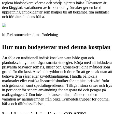
reglera blodsockernivåerna och stödja hjärtats hälsa. Dessutom är
den färgglad: variationen av frukter och grönsaker ger en bred
uppsättning antioxidanter som hjälper till att bekämpa fria radikaler
och förbättra hudens hälsa.
📊 Rekommenderad matfördelning
Hur man budgeterar med denna kostplan
Att följa en traditionell indisk kost kan vara både gott och
plånboksvänligt med några smarta strategier. Börja med att inkludera
prisvärda basvaror som ris, linser och grönsaker i dina måltider som
grund för din kost. Använd kryddor och örter för att ge smak utan att
behöva dyra såser eller kryddblandningar. Handla på lokala
marknader eller etniska livsmedelsbutiker för att hitta prisvärd frukt
och grönsaker samt specialingredienser. Tillaga i stora satser och frys
in portioner för senare användning för att spara tid och pengar på
matlagningen. Glöm inte att balansera dina måltider med en
variation av näringsämnen från olika livsmedelsgrupper för optimal
hälsa och tillfredsställelse.