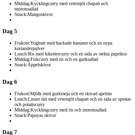
Middag:
Kycklingcurry med vetemjöl chapati och
morotssallad
Snack:
Mangoskivor
Dag 5
Frukost:
Yoghurt med hackade bananer och en nypa
korianderpulver
Lunch:
Ris med kikertercurry och en sida av stekta paprikor
Middag:
Fiskcurry med ris och en gurksallad
Snack:
Äppelskivor
Dag 6
Frukost:
Mjölk med gurkmeja och en skivad apelsin
Lunch:
Linser dal med vetemjöl chapati och en sida av spenat-
och potatiscurry
Middag:
Kycklingcurry med ris och morotssallad
Snack:
Papayas skivor
Dag 7