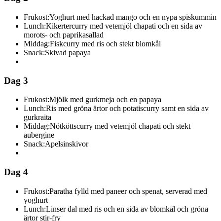
Frukost:
Yoghurt med hackad mango och en nypa spiskummin
Lunch:
Kikertercurry med vetemjöl chapati och en sida av
morots- och paprikasallad
Middag:
Fiskcurry med ris och stekt blomkål
Snack:
Skivad papaya
Dag 3
Frukost:
Mjölk med gurkmeja och en papaya
Lunch:
Ris med gröna ärtor och potatiscurry samt en sida av
gurkraita
Middag:
Nötköttscurry med vetemjöl chapati och stekt
aubergine
Snack:
Apelsinskivor
Dag 4
Frukost:
Paratha fylld med paneer och spenat, serverad med
yoghurt
Lunch:
Linser dal med ris och en sida av blomkål och gröna
ärtor stir-fry