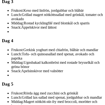
Dag 3
Frukost:
Keso med linfrön, jordgubbar och blåbär
Lunch:
Grillad magert nötköttssallad med grönkål, tomater och
avokado
Middag:
Rostad kycklingfilé med blomkål och sparris
Snack:
Äppelskivor med lättost
Dag 4
Frukost:
Grekisk yoghurt med chiafrön, blåbär och mandlar
Lunch:
Tofu- och quinoasallad med spenat, avokado och
paprika
Middag:
Ugnsbakad kalkonbröst med rostade brysselkål och
gröna bönor
Snack:
Apelsinskivor med valnötter
Dag 5
Frukost:
Rörda ägg med zucchini och grönkål
Lunch:
Grillad lax-sallad med spenat, jordgubbar och mandlar
Middag:
Magert nötkött-stir-fry med broccoli, morötter och