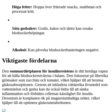
Höga fetter:
Hoppa över friterade snacks, snabbmat och
processat kött.
Söta godsaker:
Godis, kakor och tårtor kan orsaka
blodsockerhöjningar.
Alkohol:
Kan påverka blodsockerhanteringen negativt.
Viktigaste fördelarna
Den
sommardietplanen för insulinresistens
är ditt hemliga vapen
för att hålla blodsockernivåerna i balans. Den fokuserar på fiberrika
grönsaker som zucchini och tomater, vilket hjälper till att bromsa
glukosabsorptionen. Genom att inkludera vätskerika livsmedel som
vattenmelon och gurka kan du också bidra till att sänka
inflammation och förbättra cellernas känslighet för insulin.
Dessutom är kostplanen rik på magnesiumhaltiga nötter, vilket
hjälper till att optimera glukosmetabolismen.