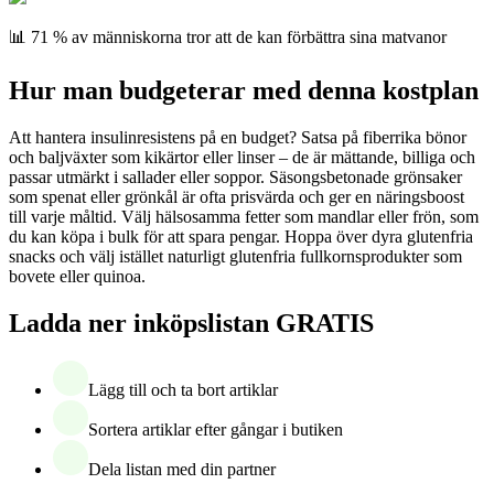
📊 71 % av människorna tror att de kan förbättra sina matvanor
Hur man budgeterar med denna kostplan
Att hantera insulinresistens på en budget? Satsa på fiberrika bönor
och baljväxter som kikärtor eller linser – de är mättande, billiga och
passar utmärkt i sallader eller soppor. Säsongsbetonade grönsaker
som spenat eller grönkål är ofta prisvärda och ger en näringsboost
till varje måltid. Välj hälsosamma fetter som mandlar eller frön, som
du kan köpa i bulk för att spara pengar. Hoppa över dyra glutenfria
snacks och välj istället naturligt glutenfria fullkornsprodukter som
bovete eller quinoa.
Ladda ner inköpslistan GRATIS
Lägg till och ta bort artiklar
Sortera artiklar efter gångar i butiken
Dela listan med din partner