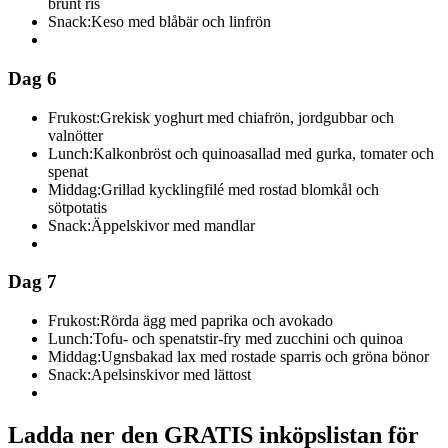
brunt ris
Snack:
Keso med blåbär och linfrön
Dag 6
Frukost:
Grekisk yoghurt med chiafrön, jordgubbar och
valnötter
Lunch:
Kalkonbröst och quinoasallad med gurka, tomater och
spenat
Middag:
Grillad kycklingfilé med rostad blomkål och
sötpotatis
Snack:
Äppelskivor med mandlar
Dag 7
Frukost:
Rörda ägg med paprika och avokado
Lunch:
Tofu- och spenatstir-fry med zucchini och quinoa
Middag:
Ugnsbakad lax med rostade sparris och gröna bönor
Snack:
Apelsinskivor med lättost
Ladda ner den GRATIS inköpslistan för