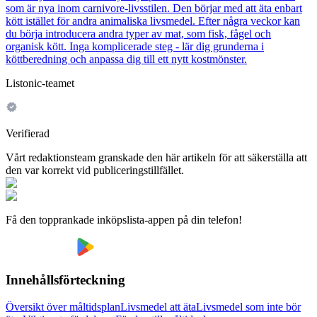
som är nya inom carnivore-livsstilen. Den börjar med att äta enbart
kött istället för andra animaliska livsmedel. Efter några veckor kan
du börja introducera andra typer av mat, som fisk, fågel och
organisk kött. Inga komplicerade steg - lär dig grunderna i
köttberedning och anpassa dig till ett nytt kostmönster.
Listonic-teamet
Verifierad
Vårt redaktionsteam granskade den här artikeln för att säkerställa att
den var korrekt vid publiceringstillfället.
Få den topprankade inköpslista-appen på din telefon!
Innehållsförteckning
Översikt över måltidsplan
Livsmedel att äta
Livsmedel som inte bör