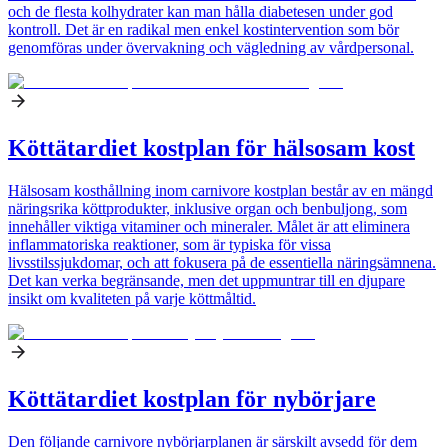
och de flesta kolhydrater kan man hålla diabetesen under god
kontroll. Det är en radikal men enkel kostintervention som bör
genomföras under övervakning och vägledning av vårdpersonal.
Köttätardiet kostplan för hälsosam kost
Hälsosam kosthållning inom carnivore kostplan består av en mängd
näringsrika köttprodukter, inklusive organ och benbuljong, som
innehåller viktiga vitaminer och mineraler. Målet är att eliminera
inflammatoriska reaktioner, som är typiska för vissa
livsstilssjukdomar, och att fokusera på de essentiella näringsämnena.
Det kan verka begränsande, men det uppmuntrar till en djupare
insikt om kvaliteten på varje köttmåltid.
Köttätardiet kostplan för nybörjare
Den följande carnivore nybörjarplanen är särskilt avsedd för dem