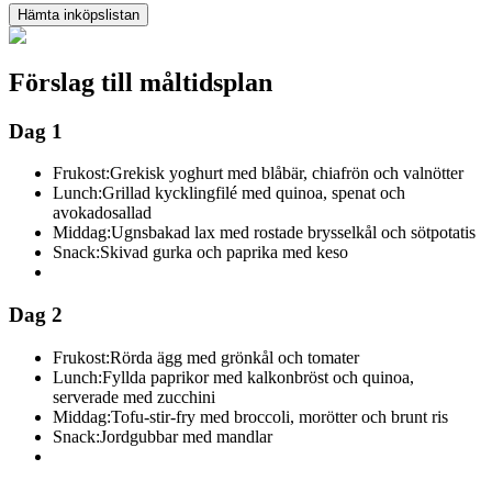
Hämta inköpslistan
Förslag till måltidsplan
Dag 1
Frukost:
Grekisk yoghurt med blåbär, chiafrön och valnötter
Lunch:
Grillad kycklingfilé med quinoa, spenat och
avokadosallad
Middag:
Ugnsbakad lax med rostade brysselkål och sötpotatis
Snack:
Skivad gurka och paprika med keso
Dag 2
Frukost:
Rörda ägg med grönkål och tomater
Lunch:
Fyllda paprikor med kalkonbröst och quinoa,
serverade med zucchini
Middag:
Tofu-stir-fry med broccoli, morötter och brunt ris
Snack:
Jordgubbar med mandlar