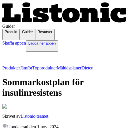
Guider
Produkt
Guider
Resurser
Skaffa appen
Ladda ner appen
Produkter
Jämför
Topprodukter
Måltidsplaner
Dieten
Sommarkostplan för
insulinresistens
Skrivet av
Listonic-teamet
Uppdaterad den
1 nov. 2024