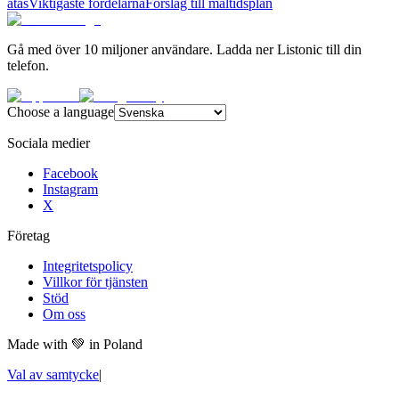
ätas
Viktigaste fördelarna
Förslag till måltidsplan
Gå med över 10 miljoner användare. Ladda ner Listonic till din
telefon.
Choose a language
Sociala medier
Facebook
Instagram
X
Företag
Integritetspolicy
Villkor för tjänsten
Stöd
Om oss
Made with
💚
in Poland
Val av samtycke
|