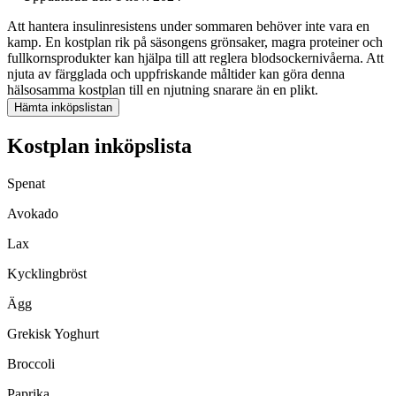
Att hantera insulinresistens under sommaren behöver inte vara en
kamp. En kostplan rik på säsongens grönsaker, magra proteiner och
fullkornsprodukter kan hjälpa till att reglera blodsockernivåerna. Att
njuta av färgglada och uppfriskande måltider kan göra denna
hälsosamma kostplan till en njutning snarare än en plikt.
Hämta inköpslistan
Kostplan inköpslista
Spenat
Avokado
Lax
Kycklingbröst
Ägg
Grekisk Yoghurt
Broccoli
Paprika