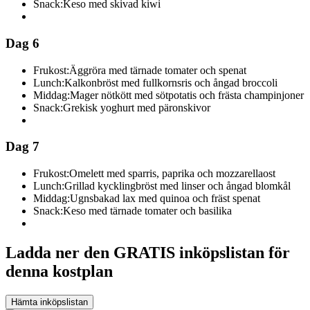
Snack:
Keso med skivad kiwi
Dag 6
Frukost:
Äggröra med tärnade tomater och spenat
Lunch:
Kalkonbröst med fullkornsris och ångad broccoli
Middag:
Mager nötkött med sötpotatis och frästa champinjoner
Snack:
Grekisk yoghurt med päronskivor
Dag 7
Frukost:
Omelett med sparris, paprika och mozzarellaost
Lunch:
Grillad kycklingbröst med linser och ångad blomkål
Middag:
Ugnsbakad lax med quinoa och fräst spenat
Snack:
Keso med tärnade tomater och basilika
Ladda ner den GRATIS inköpslistan för
denna kostplan
Hämta inköpslistan