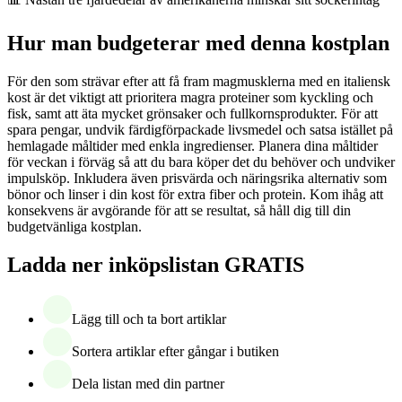
Hur man budgeterar med denna kostplan
För den som strävar efter att få fram magmusklerna med en italiensk
kost är det viktigt att prioritera magra proteiner som kyckling och
fisk, samt att äta mycket grönsaker och fullkornsprodukter. För att
spara pengar, undvik färdigförpackade livsmedel och satsa istället på
hemlagade måltider med enkla ingredienser. Planera dina måltider
för veckan i förväg så att du bara köper det du behöver och undviker
impulsköp. Inkludera även prisvärda och näringsrika alternativ som
bönor och linser i din kost för extra fiber och protein. Kom ihåg att
konsekvens är avgörande för att se resultat, så håll dig till din
budgetvänliga kostplan.
Ladda ner inköpslistan GRATIS
Lägg till och ta bort artiklar
Sortera artiklar efter gångar i butiken
Dela listan med din partner