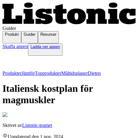
Guider
Produkt
Guider
Resurser
Skaffa appen
Ladda ner appen
Produkter
Jämför
Topprodukter
Måltidsplaner
Dieten
Italiensk kostplan för
magmuskler
Skrivet av
Listonic-teamet
Uppdaterad den
1 nov. 2024