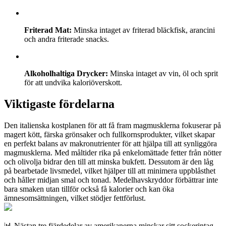
Friterad Mat:
Minska intaget av friterad bläckfisk, arancini
och andra friterade snacks.
Alkoholhaltiga Drycker:
Minska intaget av vin, öl och sprit
för att undvika kaloriöverskott.
Viktigaste fördelarna
Den italienska kostplanen för att få fram magmusklerna fokuserar på
magert kött, färska grönsaker och fullkornsprodukter, vilket skapar
en perfekt balans av makronutrienter för att hjälpa till att synliggöra
magmusklerna. Med måltider rika på enkelomättade fetter från nötter
och olivolja bidrar den till att minska bukfett. Dessutom är den låg
på bearbetade livsmedel, vilket hjälper till att minimera uppblåsthet
och håller midjan smal och tonad. Medelhavskryddor förbättrar inte
bara smaken utan tillför också få kalorier och kan öka
ämnesomsättningen, vilket stödjer fettförlust.
📊 Nästan tre fjärdedelar av amerikanerna minskar sitt sockerintag