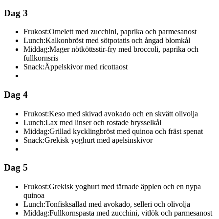
Dag 3
Frukost:
Omelett med zucchini, paprika och parmesanost
Lunch:
Kalkonbröst med sötpotatis och ångad blomkål
Middag:
Mager nötköttsstir-fry med broccoli, paprika och
fullkornsris
Snack:
Äppelskivor med ricottaost
Dag 4
Frukost:
Keso med skivad avokado och en skvätt olivolja
Lunch:
Lax med linser och rostade brysselkål
Middag:
Grillad kycklingbröst med quinoa och fräst spenat
Snack:
Grekisk yoghurt med apelsinskivor
Dag 5
Frukost:
Grekisk yoghurt med tärnade äpplen och en nypa
quinoa
Lunch:
Tonfisksallad med avokado, selleri och olivolja
Middag:
Fullkornspasta med zucchini, vitlök och parmesanost