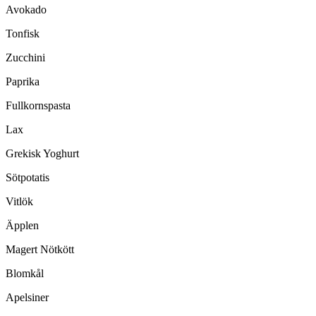
Avokado
Tonfisk
Zucchini
Paprika
Fullkornspasta
Lax
Grekisk Yoghurt
Sötpotatis
Vitlök
Äpplen
Magert Nötkött
Blomkål
Apelsiner