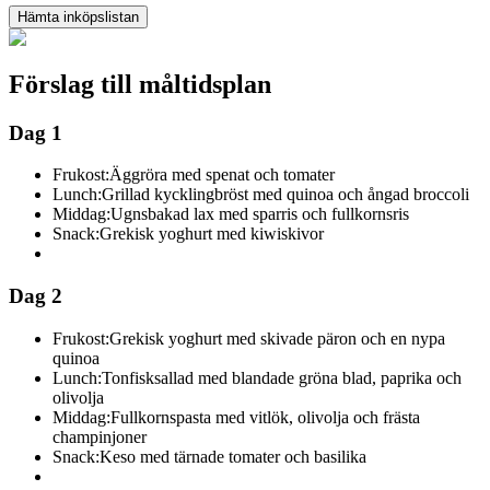
Hämta inköpslistan
Förslag till måltidsplan
Dag 1
Frukost:
Äggröra med spenat och tomater
Lunch:
Grillad kycklingbröst med quinoa och ångad broccoli
Middag:
Ugnsbakad lax med sparris och fullkornsris
Snack:
Grekisk yoghurt med kiwiskivor
Dag 2
Frukost:
Grekisk yoghurt med skivade päron och en nypa
quinoa
Lunch:
Tonfisksallad med blandade gröna blad, paprika och
olivolja
Middag:
Fullkornspasta med vitlök, olivolja och frästa
champinjoner
Snack:
Keso med tärnade tomater och basilika