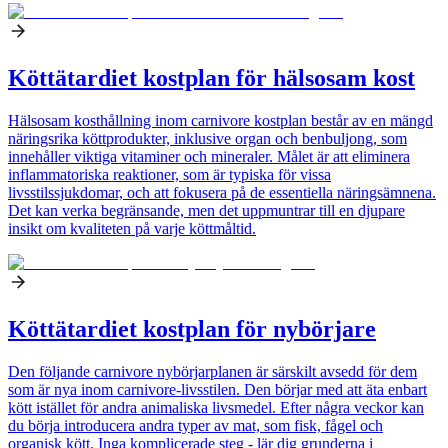
Köttätardiet kostplan för hälsosam kost
Hälsosam kosthållning inom carnivore kostplan består av en mängd
näringsrika köttprodukter, inklusive organ och benbuljong, som
innehåller viktiga vitaminer och mineraler. Målet är att eliminera
inflammatoriska reaktioner, som är typiska för vissa
livsstilssjukdomar, och att fokusera på de essentiella näringsämnena.
Det kan verka begränsande, men det uppmuntrar till en djupare
insikt om kvaliteten på varje köttmåltid.
Köttätardiet kostplan för nybörjare
Den följande carnivore nybörjarplanen är särskilt avsedd för dem
som är nya inom carnivore-livsstilen. Den börjar med att äta enbart
kött istället för andra animaliska livsmedel. Efter några veckor kan
du börja introducera andra typer av mat, som fisk, fågel och
organisk kött. Inga komplicerade steg - lär dig grunderna i