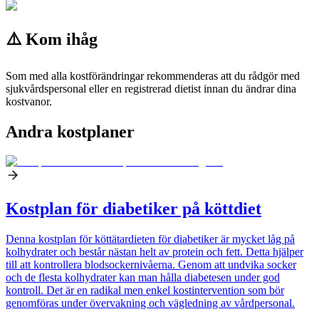
⚠️ Kom ihåg
Som med alla kostförändringar rekommenderas att du rådgör med
sjukvårdspersonal eller en registrerad dietist innan du ändrar dina
kostvanor.
Andra kostplaner
Kostplan för diabetiker på köttdiet
Denna kostplan för köttätardieten för diabetiker är mycket låg på
kolhydrater och består nästan helt av protein och fett. Detta hjälper
till att kontrollera blodsockernivåerna. Genom att undvika socker
och de flesta kolhydrater kan man hålla diabetesen under god
kontroll. Det är en radikal men enkel kostintervention som bör
genomföras under övervakning och vägledning av vårdpersonal.