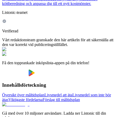
köttberedning och anpassa dig till ett nytt kostmönster.
Listonic-teamet
Verifierad
Vårt redaktionsteam granskade den här artikeln för att säkerställa att
den var korrekt vid publiceringstillfället.
Få den topprankade inköpslista-appen på din telefon!
Innehållsförteckning
Översikt över måltidsplan
Livsmedel att äta
Livsmedel som inte bör
ätas
Viktigaste fördelarna
Förslag till måltidsplan
Gå med över 10 miljoner användare. Ladda ner Listonic till din