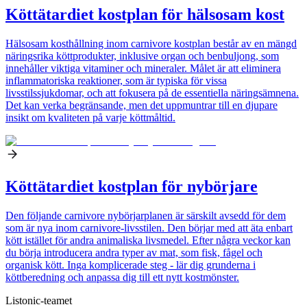
Köttätardiet kostplan för hälsosam kost
Hälsosam kosthållning inom carnivore kostplan består av en mängd
näringsrika köttprodukter, inklusive organ och benbuljong, som
innehåller viktiga vitaminer och mineraler. Målet är att eliminera
inflammatoriska reaktioner, som är typiska för vissa
livsstilssjukdomar, och att fokusera på de essentiella näringsämnena.
Det kan verka begränsande, men det uppmuntrar till en djupare
insikt om kvaliteten på varje köttmåltid.
Köttätardiet kostplan för nybörjare
Den följande carnivore nybörjarplanen är särskilt avsedd för dem
som är nya inom carnivore-livsstilen. Den börjar med att äta enbart
kött istället för andra animaliska livsmedel. Efter några veckor kan
du börja introducera andra typer av mat, som fisk, fågel och
organisk kött. Inga komplicerade steg - lär dig grunderna i
köttberedning och anpassa dig till ett nytt kostmönster.
Listonic-teamet