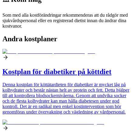
Som med alla kostförändringar rekommenderas att du rådgör med
sjukvårdspersonal eller en registrerad dietist innan du ändrar dina
kostvanor.
Andra kostplaner
Kostplan för diabetiker på köttdiet
Denna kostplan för köttätardieten för diabetiker är mycket låg på
kolhydrater och består nästan helt av protein och fett. Detta hjälper
till att kontrollera blodsockernivåerna. Genom att undvika socker
och de flesta kolhydrater kan man hålla diabetesen under god
kontroll. Det är en radikal men enkel kostintervention som bör
genomföras under övervakning och vägledning av vårdpersonal.