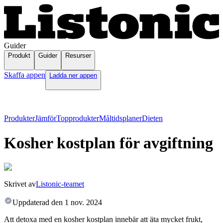
Guider
Produkt
Guider
Resurser
Skaffa appen
Ladda ner appen
Produkter
Jämför
Topprodukter
Måltidsplaner
Dieten
Kosher kostplan för avgiftning
Skrivet av
Listonic-teamet
Uppdaterad den
1 nov. 2024
Att detoxa med en kosher kostplan innebär att äta mycket frukt,