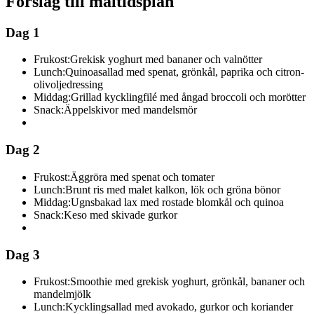
Förslag till måltidsplan
Dag 1
Frukost:
Grekisk yoghurt med bananer och valnötter
Lunch:
Quinoasallad med spenat, grönkål, paprika och citron-
olivoljedressing
Middag:
Grillad kycklingfilé med ångad broccoli och morötter
Snack:
Äppelskivor med mandelsmör
Dag 2
Frukost:
Äggröra med spenat och tomater
Lunch:
Brunt ris med malet kalkon, lök och gröna bönor
Middag:
Ugnsbakad lax med rostade blomkål och quinoa
Snack:
Keso med skivade gurkor
Dag 3
Frukost:
Smoothie med grekisk yoghurt, grönkål, bananer och
mandelmjölk
Lunch:
Kycklingsallad med avokado, gurkor och koriander