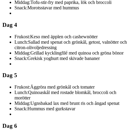
Middag:
Tofu-stir-fry med paprika, lök och broccoli
Snack:
Morotsstavar med hummus
Dag 4
Frukost:
Keso med äpplen och cashewnötter
Lunch:
Sallad med spenat och grönkål, getost, valnötter och
citron-olivoljedressing
Middag:
Grillad kycklingfilé med quinoa och gröna bönor
Snack:
Grekisk yoghurt med skivade bananer
Dag 5
Frukost:
Äggröra med grönkål och tomater
Lunch:
Quinoaskål med rostade blomkål, broccoli och
morötter
Middag:
Ugnsbakad lax med brunt ris och ångad spenat
Snack:
Hummus med gurkstavar
Dag 6