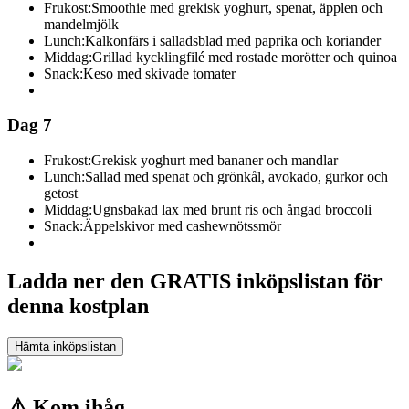
Frukost:
Smoothie med grekisk yoghurt, spenat, äpplen och
mandelmjölk
Lunch:
Kalkonfärs i salladsblad med paprika och koriander
Middag:
Grillad kycklingfilé med rostade morötter och quinoa
Snack:
Keso med skivade tomater
Dag 7
Frukost:
Grekisk yoghurt med bananer och mandlar
Lunch:
Sallad med spenat och grönkål, avokado, gurkor och
getost
Middag:
Ugnsbakad lax med brunt ris och ångad broccoli
Snack:
Äppelskivor med cashewnötssmör
Ladda ner den GRATIS inköpslistan för
denna kostplan
Hämta inköpslistan
⚠️ Kom ihåg