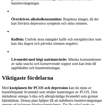
humörsvängningar.
Överdriven alkoholkonsumtion:
Begränsa intaget, då det
kan förvärra depressiva symptom och störa sömnen.
Koffein:
Undvik stora mängder kaffe och energidrycker som
kan öka ångest och påverka sömnen negativt.
Livsmedel med högt natriumvärde:
Minska konsumtionen
av salta snacks och konserverade soppor som kan leda till
uppblåsthet och humörstörningar.
Viktigaste fördelarna
Med
kostplanen för PCOS och depression
kan du njuta av
humörhöjande livsmedel som stödjer hanteringen av PCOS. Den
inkluderar omega-3-rika och allergivänliga livsmedel som gynnar
hjärnhälsan. Denna plan hjälper till att stabilisera humörsvängningar
genom att balansera blodsockernivåerna. Du får också nytta av