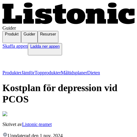
Guider
Produkt
Guider
Resurser
Skaffa appen
Ladda ner appen
Produkter
Jämför
Topprodukter
Måltidsplaner
Dieten
Kostplan för depression vid
PCOS
Skrivet av
Listonic-teamet
Uppdaterad den
1 nov. 2024