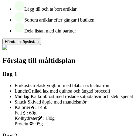
Lägg till och ta bort artiklar
Sortera artiklar efter gångar i butiken
Dela listan med din partner
Hämta inköpslistan
Förslag till måltidsplan
Dag 1
Frukost:
Grekisk yoghurt med blåbär och chiafrön
Lunch:
Grillad lax med quinoa och ångad broccoli
Middag:
Kalkonbröst med rostade sötpotatisar och stekt spenat
Snack:
Skivad äpple med mandelsmör
Kalorier
🔥:
1450
Fett
💧:
60g
Kolhydrater
🌾:
130g
Protein
🥩:
95g
Dag 2