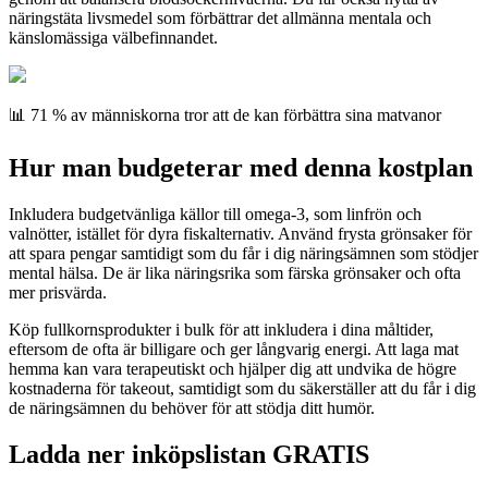
näringstäta livsmedel som förbättrar det allmänna mentala och
känslomässiga välbefinnandet.
📊 71 % av människorna tror att de kan förbättra sina matvanor
Hur man budgeterar med denna kostplan
Inkludera budgetvänliga källor till omega-3, som linfrön och
valnötter, istället för dyra fiskalternativ. Använd frysta grönsaker för
att spara pengar samtidigt som du får i dig näringsämnen som stödjer
mental hälsa. De är lika näringsrika som färska grönsaker och ofta
mer prisvärda.
Köp fullkornsprodukter i bulk för att inkludera i dina måltider,
eftersom de ofta är billigare och ger långvarig energi. Att laga mat
hemma kan vara terapeutiskt och hjälper dig att undvika de högre
kostnaderna för takeout, samtidigt som du säkerställer att du får i dig
de näringsämnen du behöver för att stödja ditt humör.
Ladda ner inköpslistan GRATIS