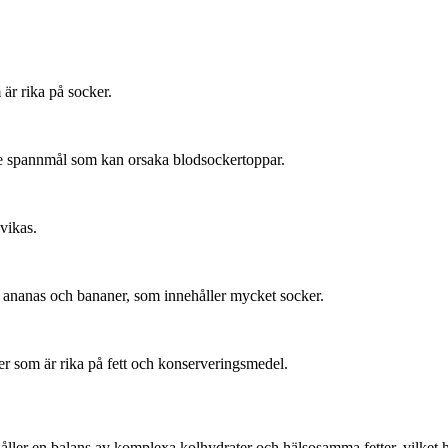
är rika på socker.
de spannmål som kan orsaka blodsockertoppar.
dvikas.
 ananas och bananer, som innehåller mycket socker.
r som är rika på fett och konserveringsmedel.
r en balans av komplexa kolhydrater och hälsosamma fetter, vilket hjälpe