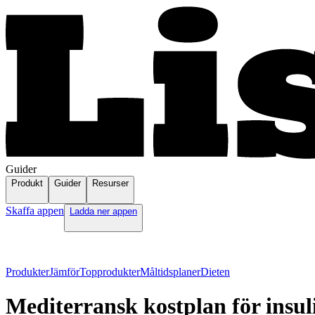
Guider
Produkt
Guider
Resurser
Skaffa appen
Ladda ner appen
Produkter
Jämför
Topprodukter
Måltidsplaner
Dieten
Mediterransk kostplan för insul