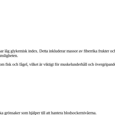
r låg glykemisk index. Detta inkluderar massor av fiberrika frukter och
änsligheten.
fisk och fågel, vilket är viktigt för muskelunderhåll och övergripande
ka grönsaker som hjälper till att hantera blodsockernivåerna.