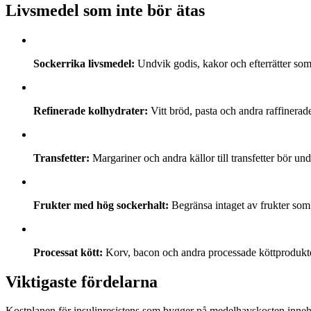
Livsmedel som inte bör ätas
Sockerrika livsmedel:
Undvik godis, kakor och efterrätter som 
Refinerade kolhydrater:
Vitt bröd, pasta och andra raffinera
Transfetter:
Margariner och andra källor till transfetter bör un
Frukter med hög sockerhalt:
Begränsa intaget av frukter som
Processat kött:
Korv, bacon och andra processade köttprodukte
Viktigaste fördelarna
Kostplanen för insulinresistens som bygger på medelhavskosten innehålle