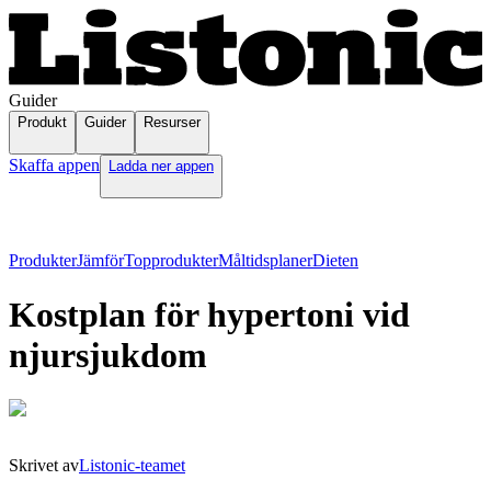
Guider
Produkt
Guider
Resurser
Skaffa appen
Ladda ner appen
Produkter
Jämför
Topprodukter
Måltidsplaner
Dieten
Kostplan för hypertoni vid
njursjukdom
Skrivet av
Listonic-teamet