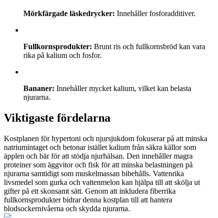
Mörkfärgade läskedrycker:
Innehåller fosforadditiver.
Fullkornsprodukter:
Brunt ris och fullkornsbröd kan vara
rika på kalium och fosfor.
Bananer:
Innehåller mycket kalium, vilket kan belasta
njurarna.
Viktigaste fördelarna
Kostplanen för hypertoni och njursjukdom fokuserar på att minska
natriumintaget och betonar istället kalium från säkra källor som
äpplen och bär för att stödja njurhälsan. Den innehåller magra
proteiner som äggvitor och fisk för att minska belastningen på
njurarna samtidigt som muskelmassan bibehålls. Vattenrika
livsmedel som gurka och vattenmelon kan hjälpa till att skölja ut
gifter på ett skonsamt sätt. Genom att inkludera fiberrika
fullkornsprodukter bidrar denna kostplan till att hantera
blodsockernivåerna och skydda njurarna.