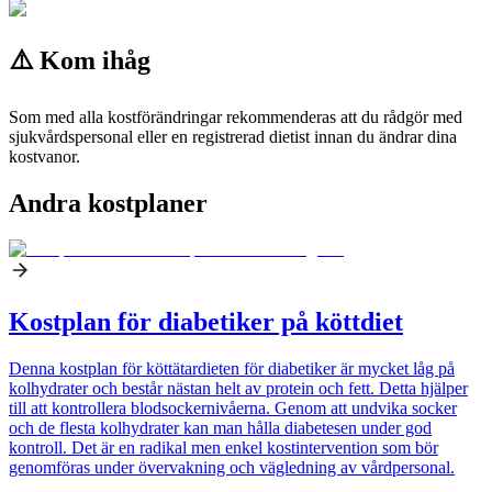
⚠️ Kom ihåg
Som med alla kostförändringar rekommenderas att du rådgör med
sjukvårdspersonal eller en registrerad dietist innan du ändrar dina
kostvanor.
Andra kostplaner
Kostplan för diabetiker på köttdiet
Denna kostplan för köttätardieten för diabetiker är mycket låg på
kolhydrater och består nästan helt av protein och fett. Detta hjälper
till att kontrollera blodsockernivåerna. Genom att undvika socker
och de flesta kolhydrater kan man hålla diabetesen under god
kontroll. Det är en radikal men enkel kostintervention som bör
genomföras under övervakning och vägledning av vårdpersonal.