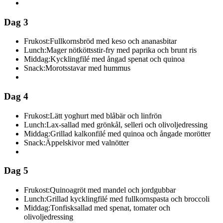
Dag 3
Frukost:
Fullkornsbröd med keso och ananasbitar
Lunch:
Mager nötköttsstir-fry med paprika och brunt ris
Middag:
Kycklingfilé med ångad spenat och quinoa
Snack:
Morotsstavar med hummus
Dag 4
Frukost:
Lätt yoghurt med blåbär och linfrön
Lunch:
Lax-sallad med grönkål, selleri och olivoljedressing
Middag:
Grillad kalkonfilé med quinoa och ångade morötter
Snack:
Äppelskivor med valnötter
Dag 5
Frukost:
Quinoagröt med mandel och jordgubbar
Lunch:
Grillad kycklingfilé med fullkornspasta och broccoli
Middag:
Tonfisksallad med spenat, tomater och
olivoljedressing