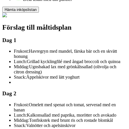
Hämta inköpslistan
Förslag till måltidsplan
Dag 1
Frukost:
Havregryn med mandel, färska bär och en skvätt
honung
Lunch:
Grillad kycklingfilé med ångad broccoli och quinoa
Middag:
Ugnsbakad lax med grönkålssallad (olivolja och
citron dressing)
Snack:
Äppelskivor med lätt yoghurt
Dag 2
Frukost:
Omelett med spenat och tomat, serverad med en
banan
Lunch:
Kalkonsallad med paprika, morötter och avokado
Middag:
Tonfiskstek med brunt ris och rostade blomkål
Snack:
Valnötter och apelsinskivor