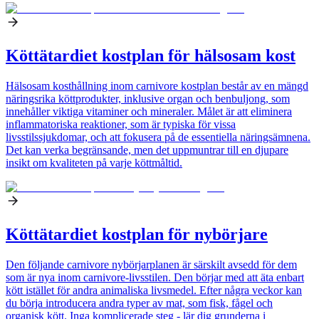
Köttätardiet kostplan för hälsosam kost
Hälsosam kosthållning inom carnivore kostplan består av en mängd
näringsrika köttprodukter, inklusive organ och benbuljong, som
innehåller viktiga vitaminer och mineraler. Målet är att eliminera
inflammatoriska reaktioner, som är typiska för vissa
livsstilssjukdomar, och att fokusera på de essentiella näringsämnena.
Det kan verka begränsande, men det uppmuntrar till en djupare
insikt om kvaliteten på varje köttmåltid.
Köttätardiet kostplan för nybörjare
Den följande carnivore nybörjarplanen är särskilt avsedd för dem
som är nya inom carnivore-livsstilen. Den börjar med att äta enbart
kött istället för andra animaliska livsmedel. Efter några veckor kan
du börja introducera andra typer av mat, som fisk, fågel och
organisk kött. Inga komplicerade steg - lär dig grunderna i