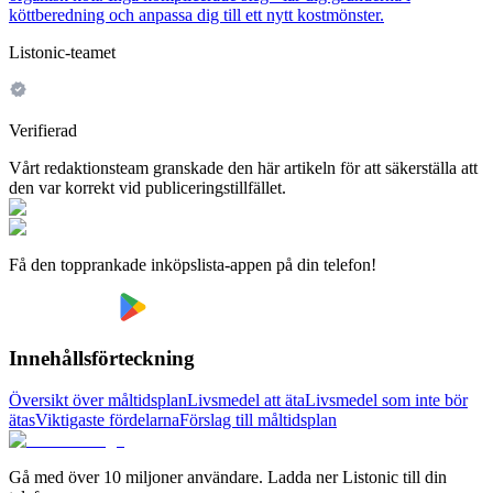
köttberedning och anpassa dig till ett nytt kostmönster.
Listonic-teamet
Verifierad
Vårt redaktionsteam granskade den här artikeln för att säkerställa att
den var korrekt vid publiceringstillfället.
Få den topprankade inköpslista-appen på din telefon!
Innehållsförteckning
Översikt över måltidsplan
Livsmedel att äta
Livsmedel som inte bör
ätas
Viktigaste fördelarna
Förslag till måltidsplan
Gå med över 10 miljoner användare. Ladda ner Listonic till din