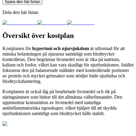
Spara den här listan
Dela den här listan
Översikt över kostplan
Kostplanen för
hypertoni och njursjukdom
är utformad för att
minska belastningen på njurarna samtidigt som blodtrycket
kontrolleras. Den begränsar livsmedel som är rika på natrium,
kalium och fosfor, vilket kan vara skadligt för njurfunktionen. Istället
fokuserar den på balanserade måltider med kontrollerade portioner
av protein och mycket grönsaker som stödjer både njurhälsa och
blodtryckshantering.
Kostplanen är också låg på bearbetade livsmedel och rik på
näringsämnen som bidrar till det allmänna välbefinnandet. Den
uppmuntrar konsumtion av livsmedel med naturliga
antiinflammatoriska egenskaper, vilket hjälper till att skydda
njurfunktionen samtidigt som blodtrycket hålls stabilt.