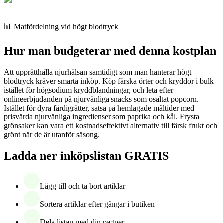
📊 Matfördelning vid högt blodtryck
Hur man budgeterar med denna kostplan
Att upprätthålla njurhälsan samtidigt som man hanterar högt
blodtryck kräver smarta inköp. Köp färska örter och kryddor i bulk
istället för högsodium kryddblandningar, och leta efter
onlineerbjudanden på njurvänliga snacks som osaltat popcorn.
Istället för dyra färdigrätter, satsa på hemlagade måltider med
prisvärda njurvänliga ingredienser som paprika och kål. Frysta
grönsaker kan vara ett kostnadseffektivt alternativ till färsk frukt och
grönt när de är utanför säsong.
Ladda ner inköpslistan GRATIS
Lägg till och ta bort artiklar
Sortera artiklar efter gångar i butiken
Dela listan med din partner