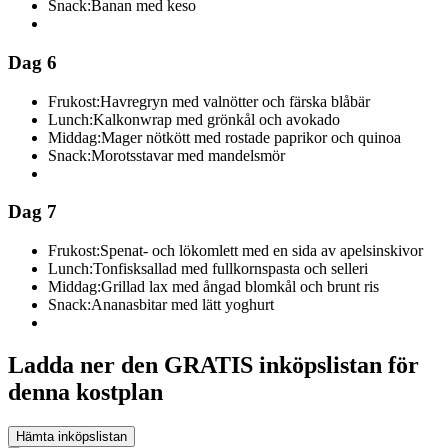
Snack:
Banan med keso
Dag 6
Frukost:
Havregryn med valnötter och färska blåbär
Lunch:
Kalkonwrap med grönkål och avokado
Middag:
Mager nötkött med rostade paprikor och quinoa
Snack:
Morotsstavar med mandelsmör
Dag 7
Frukost:
Spenat- och lökomlett med en sida av apelsinskivor
Lunch:
Tonfisksallad med fullkornspasta och selleri
Middag:
Grillad lax med ångad blomkål och brunt ris
Snack:
Ananasbitar med lätt yoghurt
Ladda ner den GRATIS inköpslistan för
denna kostplan
Hämta inköpslistan