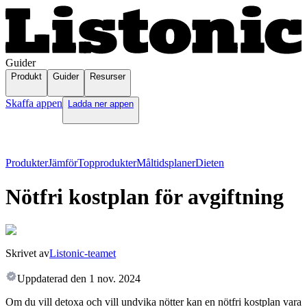
Guider
Produkt
Guider
Resurser
Skaffa appen
Ladda ner appen
Produkter
Jämför
Topprodukter
Måltidsplaner
Dieten
Nötfri kostplan för avgiftning
Skrivet av
Listonic-teamet
Uppdaterad den
1 nov. 2024
Om du vill detoxa och vill undvika nötter kan en nötfri kostplan vara