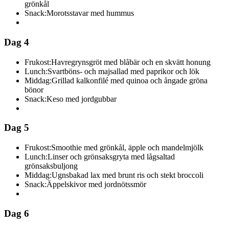
grönkål
Snack:
Morotsstavar med hummus
Dag 4
Frukost:
Havregrynsgröt med blåbär och en skvätt honung
Lunch:
Svartböns- och majsallad med paprikor och lök
Middag:
Grillad kalkonfilé med quinoa och ångade gröna
bönor
Snack:
Keso med jordgubbar
Dag 5
Frukost:
Smoothie med grönkål, äpple och mandelmjölk
Lunch:
Linser och grönsaksgryta med lågsaltad
grönsaksbuljong
Middag:
Ugnsbakad lax med brunt ris och stekt broccoli
Snack:
Äppelskivor med jordnötssmör
Dag 6