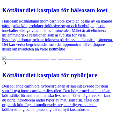
Köttätardiet kostplan för hälsosam kost
Hälsosam kosthållning inom carnivore kostplan består av en mängd
näringsrika köttprodukter, inklusive organ och benbuljong, som
innehåller viktiga vitaminer och mineraler. Målet är att eliminera
inflammatoriska reaktioner, som är typiska för vissa
livsstilssjukdomar, och att fokusera på de essentiella näringsämnena.
Det kan verka begränsande, men det uppmuntrar till en djupare
insikt om kvaliteten på varje köttmåltid.
Köttätardiet kostplan för nybörjare
Den följande carnivore nybörjarplanen är särskilt avsedd för dem
som är nya inom carnivore-livsstilen. Den börjar med att äta enbart
kött istället för andra animaliska livsmedel. Efter några veckor kan
du börja introducera andra typer av mat, som fisk, fågel och
organisk kött. Inga komplicerade steg - lär dig grunderna i
köttberedning och anpassa dig till ett nytt kostmönster.