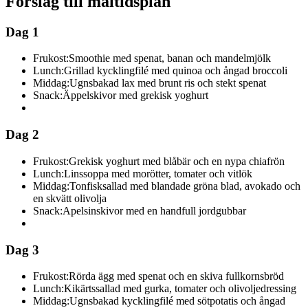
Förslag till måltidsplan
Dag 1
Frukost:
Smoothie med spenat, banan och mandelmjölk
Lunch:
Grillad kycklingfilé med quinoa och ångad broccoli
Middag:
Ugnsbakad lax med brunt ris och stekt spenat
Snack:
Äppelskivor med grekisk yoghurt
Dag 2
Frukost:
Grekisk yoghurt med blåbär och en nypa chiafrön
Lunch:
Linssoppa med morötter, tomater och vitlök
Middag:
Tonfisksallad med blandade gröna blad, avokado och
en skvätt olivolja
Snack:
Apelsinskivor med en handfull jordgubbar
Dag 3
Frukost:
Rörda ägg med spenat och en skiva fullkornsbröd
Lunch:
Kikärtssallad med gurka, tomater och olivoljedressing
Middag:
Ugnsbakad kycklingfilé med sötpotatis och ångad