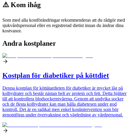
⚠️ Kom ihåg
Som med alla kostförändringar rekommenderas att du rådgör med
sjukvårdspersonal eller en registrerad dietist innan du ändrar dina
kostvanor.
Andra kostplaner
Kostplan för diabetiker på köttdiet
Denna kostplan för köttätardieten för diabetiker är mycket låg på
kolhydrater och består nästan helt av protein och fett. Detta hjälper
till att kontrollera blodsockernivåerna. Genom att undvika socker
och de flesta kolhydrater kan man hålla diabetesen under god
kontroll. Det är en radikal men enkel kostintervention som bör
genomföras under övervakning och vägledning av vårdpersonal.