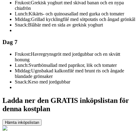
Frukost:
Grekisk yoghurt med skivad banan och en nypa
chiafrön
Lunch:
Kikärts- och quinoasallad med gurka och tomater
Middag:
Grillad kycklingfilé med sötpotatis och ångad grönkål
Snack:
Blåbär med en sida av grekisk yoghurt
Dag 7
Frukost:
Havregrynsgröt med jordgubbar och en skvätt
honung
Lunch:
Svartbönsallad med paprikor, lök och tomater
Middag:
Ugnsbakad kalkonfilé med brunt ris och ångade
blandade grönsaker
Snack:
Keso med jordgubbar
Ladda ner den GRATIS inköpslistan för
denna kostplan
Hämta inköpslistan