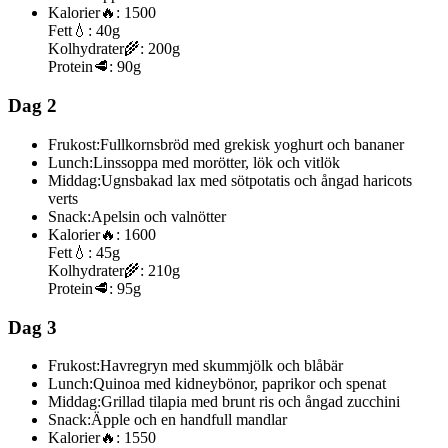
Kalorier
🔥:
1500
Fett
💧:
40g
Kolhydrater
🌾:
200g
Protein
🥩:
90g
Dag 2
Frukost:
Fullkornsbröd med grekisk yoghurt och bananer
Lunch:
Linssoppa med morötter, lök och vitlök
Middag:
Ugnsbakad lax med sötpotatis och ångad haricots
verts
Snack:
Apelsin och valnötter
Kalorier
🔥:
1600
Fett
💧:
45g
Kolhydrater
🌾:
210g
Protein
🥩:
95g
Dag 3
Frukost:
Havregryn med skummjölk och blåbär
Lunch:
Quinoa med kidneybönor, paprikor och spenat
Middag:
Grillad tilapia med brunt ris och ångad zucchini
Snack:
Äpple och en handfull mandlar
Kalorier
🔥:
1550