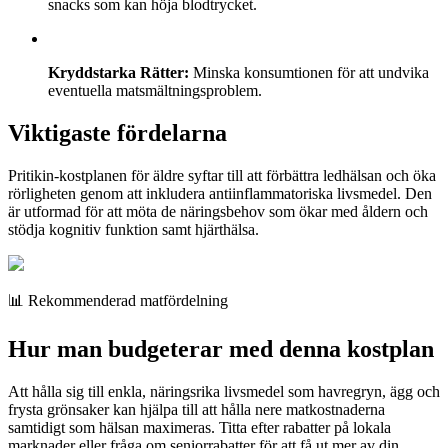
snacks som kan höja blodtrycket.
Kryddstarka Rätter:
Minska konsumtionen för att undvika
eventuella matsmältningsproblem.
Viktigaste fördelarna
Pritikin-kostplanen för äldre syftar till att förbättra ledhälsan och öka
rörligheten genom att inkludera antiinflammatoriska livsmedel. Den
är utformad för att möta de näringsbehov som ökar med åldern och
stödja kognitiv funktion samt hjärthälsa.
📊 Rekommenderad matfördelning
Hur man budgeterar med denna kostplan
Att hålla sig till enkla, näringsrika livsmedel som havregryn, ägg och
frysta grönsaker kan hjälpa till att hålla nere matkostnaderna
samtidigt som hälsan maximeras. Titta efter rabatter på lokala
marknader eller fråga om seniorrabatter för att få ut mer av din