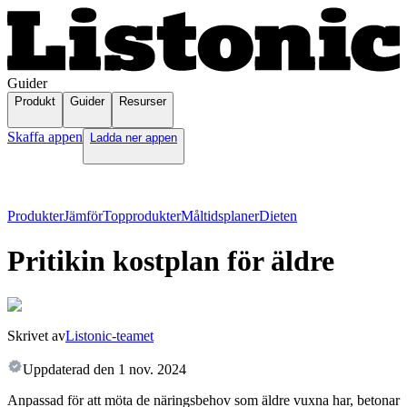
Guider
Produkt
Guider
Resurser
Skaffa appen
Ladda ner appen
Produkter
Jämför
Topprodukter
Måltidsplaner
Dieten
Pritikin kostplan för äldre
Skrivet av
Listonic-teamet
Uppdaterad den
1 nov. 2024
Anpassad för att möta de näringsbehov som äldre vuxna har, betonar