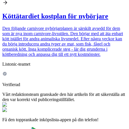
Köttätardiet kostplan för nybörjare
Den följande carnivore nybörjarplanen är särskilt avsedd för dem
som är nya inom carnivore-livsstilen. Den börjar med att äta enbart
kött istället för andra animaliska livsmedel. Efter några veckor kan
du börja introducera andra typer av mat, som fisk, fågel och
organisk kött. Inga komplicerade steg - lär dig grunderna i
köttberedning och anpassa dig till ett nytt kostmönster.
Listonic-teamet
Verifierad
Vårt redaktionsteam granskade den här artikeln för att säkerställa att
den var korrekt vid publiceringstillfället.
Få den topprankade inköpslista-appen på din telefon!