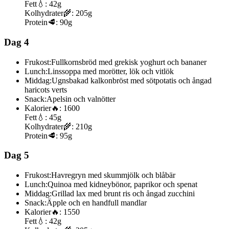
Fett
💧:
42g
Kolhydrater
🌾:
205g
Protein
🥩:
90g
Dag 4
Frukost:
Fullkornsbröd med grekisk yoghurt och bananer
Lunch:
Linssoppa med morötter, lök och vitlök
Middag:
Ugnsbakad kalkonbröst med sötpotatis och ångad
haricots verts
Snack:
Apelsin och valnötter
Kalorier
🔥:
1600
Fett
💧:
45g
Kolhydrater
🌾:
210g
Protein
🥩:
95g
Dag 5
Frukost:
Havregryn med skummjölk och blåbär
Lunch:
Quinoa med kidneybönor, paprikor och spenat
Middag:
Grillad lax med brunt ris och ångad zucchini
Snack:
Äpple och en handfull mandlar
Kalorier
🔥:
1550
Fett
💧:
42g