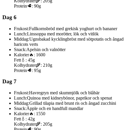
Kolhydrater
🌾:
205g
Protein
🥩:
90g
Dag 6
Frukost:
Fullkornsbröd med grekisk yoghurt och bananer
Lunch:
Linssoppa med morötter, lök och vitlök
Middag:
Ugnsbakad kycklingbröst med sötpotatis och ångad
haricots verts
Snack:
Apelsin och valnötter
Kalorier
🔥:
1600
Fett
💧:
45g
Kolhydrater
🌾:
210g
Protein
🥩:
95g
Dag 7
Frukost:
Havregryn med skummjölk och blåbär
Lunch:
Quinoa med kidneybönor, paprikor och spenat
Middag:
Grillad tilapia med brunt ris och ångad zucchini
Snack:
Äpple och en handfull mandlar
Kalorier
🔥:
1550
Fett
💧:
42g
Kolhydrater
🌾:
205g
Protein
🥩:
90g