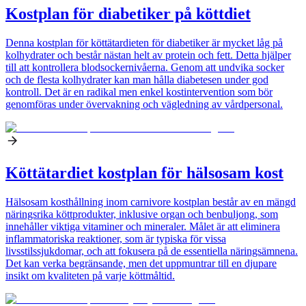
Kostplan för diabetiker på köttdiet
Denna kostplan för köttätardieten för diabetiker är mycket låg på
kolhydrater och består nästan helt av protein och fett. Detta hjälper
till att kontrollera blodsockernivåerna. Genom att undvika socker
och de flesta kolhydrater kan man hålla diabetesen under god
kontroll. Det är en radikal men enkel kostintervention som bör
genomföras under övervakning och vägledning av vårdpersonal.
Köttätardiet kostplan för hälsosam kost
Hälsosam kosthållning inom carnivore kostplan består av en mängd
näringsrika köttprodukter, inklusive organ och benbuljong, som
innehåller viktiga vitaminer och mineraler. Målet är att eliminera
inflammatoriska reaktioner, som är typiska för vissa
livsstilssjukdomar, och att fokusera på de essentiella näringsämnena.
Det kan verka begränsande, men det uppmuntrar till en djupare
insikt om kvaliteten på varje köttmåltid.