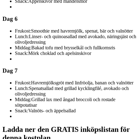
Snack:
Äppelskivor med mandelsmör
Dag 6
Frukost:
Smoothie med havremjölk, spenat, bär och valnötter
Lunch:
Linser- och quinoasallad med avokado, näringsjäst och
olivoljedressing
Middag:
Bakad tofu med brysselkål och fullkornsris
Snack:
Mörk choklad och apelsinskivor
Dag 7
Frukost:
Havremjölksgröt med linfröolja, banan och valnötter
Lunch:
Spenatsallad med grillad kycklingfilé, avokado och
olivoljedressing
Middag:
Grillad lax med ångad broccoli och rostade
sötpotatisar
Snack:
Valnöts- och äppelsallad
Ladda ner den GRATIS inköpslistan för
denna kostplan