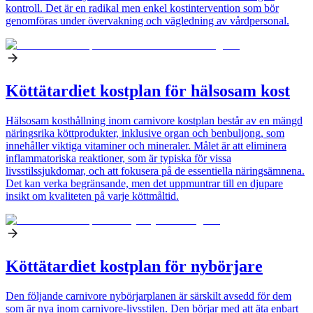
kontroll. Det är en radikal men enkel kostintervention som bör
genomföras under övervakning och vägledning av vårdpersonal.
Köttätardiet kostplan för hälsosam kost
Hälsosam kosthållning inom carnivore kostplan består av en mängd
näringsrika köttprodukter, inklusive organ och benbuljong, som
innehåller viktiga vitaminer och mineraler. Målet är att eliminera
inflammatoriska reaktioner, som är typiska för vissa
livsstilssjukdomar, och att fokusera på de essentiella näringsämnena.
Det kan verka begränsande, men det uppmuntrar till en djupare
insikt om kvaliteten på varje köttmåltid.
Köttätardiet kostplan för nybörjare
Den följande carnivore nybörjarplanen är särskilt avsedd för dem
som är nya inom carnivore-livsstilen. Den börjar med att äta enbart