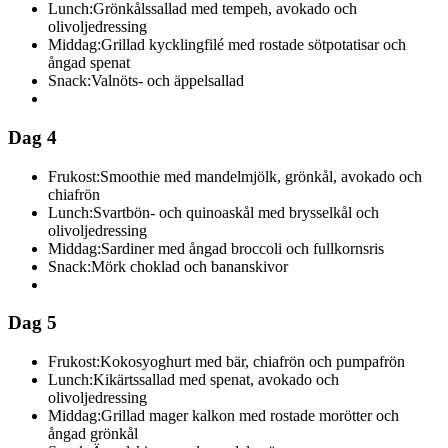
Lunch:
Grönkålssallad med tempeh, avokado och
olivoljedressing
Middag:
Grillad kycklingfilé med rostade sötpotatisar och
ångad spenat
Snack:
Valnöts- och äppelsallad
Dag 4
Frukost:
Smoothie med mandelmjölk, grönkål, avokado och
chiafrön
Lunch:
Svartbön- och quinoaskål med brysselkål och
olivoljedressing
Middag:
Sardiner med ångad broccoli och fullkornsris
Snack:
Mörk choklad och bananskivor
Dag 5
Frukost:
Kokosyoghurt med bär, chiafrön och pumpafrön
Lunch:
Kikärtssallad med spenat, avokado och
olivoljedressing
Middag:
Grillad mager kalkon med rostade morötter och
ångad grönkål