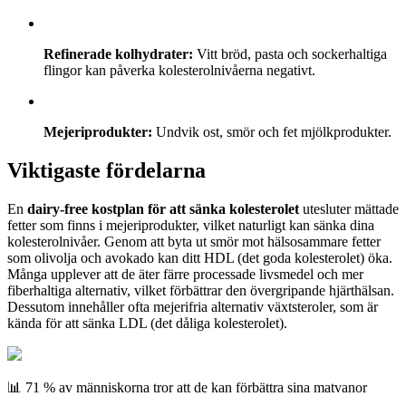
Refinerade kolhydrater:
Vitt bröd, pasta och sockerhaltiga
flingor kan påverka kolesterolnivåerna negativt.
Mejeriprodukter:
Undvik ost, smör och fet mjölkprodukter.
Viktigaste fördelarna
En
dairy-free kostplan för att sänka kolesterolet
utesluter mättade
fetter som finns i mejeriprodukter, vilket naturligt kan sänka dina
kolesterolnivåer. Genom att byta ut smör mot hälsosammare fetter
som olivolja och avokado kan ditt HDL (det goda kolesterolet) öka.
Många upplever att de äter färre processade livsmedel och mer
fiberhaltiga alternativ, vilket förbättrar den övergripande hjärthälsan.
Dessutom innehåller ofta mejerifria alternativ växtsteroler, som är
kända för att sänka LDL (det dåliga kolesterolet).
📊 71 % av människorna tror att de kan förbättra sina matvanor