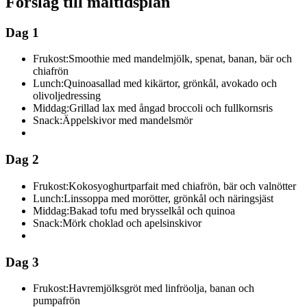
Förslag till måltidsplan
Dag 1
Frukost:
Smoothie med mandelmjölk, spenat, banan, bär och
chiafrön
Lunch:
Quinoasallad med kikärtor, grönkål, avokado och
olivoljedressing
Middag:
Grillad lax med ångad broccoli och fullkornsris
Snack:
Äppelskivor med mandelsmör
Dag 2
Frukost:
Kokosyoghurtparfait med chiafrön, bär och valnötter
Lunch:
Linssoppa med morötter, grönkål och näringsjäst
Middag:
Bakad tofu med brysselkål och quinoa
Snack:
Mörk choklad och apelsinskivor
Dag 3
Frukost:
Havremjölksgröt med linfröolja, banan och
pumpafrön