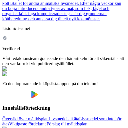
kött istället för andra animaliska livsmedel. Efter några veckor kan
du börja introducera andra typer av mat, som fisk, fågel och
organisk kött. Inga komplicerade steg - lär dig grunderna i
köttberedning och anpassa dig till ett nytt kostmönster.
Listonic-teamet
Verifierad
Vårt redaktionsteam granskade den här artikeln för att säkerställa att
den var korrekt vid publiceringstillfället.
Få den topprankade inköpslista-appen på din telefon!
Innehållsförteckning
Översikt över måltidsplan
Livsmedel att äta
Livsmedel som inte bör
ätas
Viktigaste fördelarna
Förslag till måltidsplan