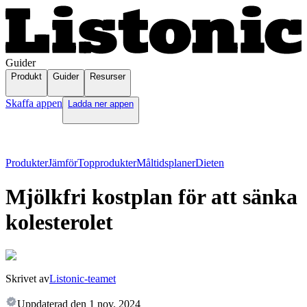
Guider
Produkt
Guider
Resurser
Skaffa appen
Ladda ner appen
Produkter
Jämför
Topprodukter
Måltidsplaner
Dieten
Mjölkfri kostplan för att sänka
kolesterolet
Skrivet av
Listonic-teamet
Uppdaterad den
1 nov. 2024