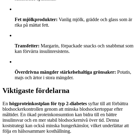
Fet mjölkprodukter:
Vanlig mjölk, grädde och glass som är
rika på mättat fett.
Transfetter:
Margarin, förpackade snacks och snabbmat som
kan förvärra insulinresistens.
Överdrivna mängder stärkelsehaltiga grönsaker:
Potatis,
majs och ärtor i stora mängder.
Viktigaste fördelarna
En
högproteinkostplan för typ 2-diabetes
syftar till att förbättra
blodsockerkontrollen genom att minska blodsockertoppar efter
måltider. En ökad proteinkonsumtion kan bidra till en bättre
insulinsvar och en mer stabil blodsockernivå över tid. Denna
koststrategi kan också minska hungerkänslor, vilket underlättar att
följa en hälsosammare kosthållning.