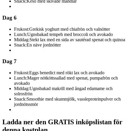
Snack:
Keso med skivade mandlar
Dag 6
Frukost:
Grekisk yoghurt med chiafrön och valnötter
Lunch:
Ugnsbakad tempeh med broccoli och avokado
Middag:
Stekt lax med en sida av sautérad spenat och quinoa
Snack:
En näve jordnötter
Dag 7
Frukost:
Eggs benedict med rökt lax och avokado
Lunch:
Mager nötköttssallad med spenat, pumpafrön och
avokado
Middag:
Ugnsbakad makrill med ångad edamame och
solrosfrön
Snack:
Smoothie med skummjölk, vassleproteinpulver och
jordnötssmör
Ladda ner den GRATIS inköpslistan för
denna kostplan