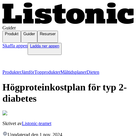
Guider
Produkt
Guider
Resurser
Skaffa appen
Ladda ner appen
Produkter
Jämför
Topprodukter
Måltidsplaner
Dieten
Högproteinkostplan för typ 2-
diabetes
Skrivet av
Listonic-teamet
Uppdaterad den
1 nov. 2024