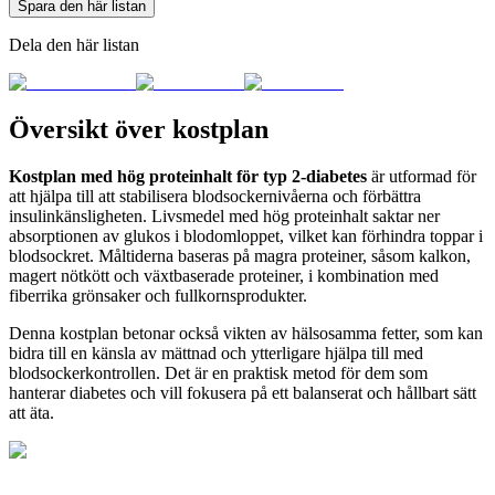
Spara den här listan
Dela den här listan
Översikt över kostplan
Kostplan med hög proteinhalt för typ 2-diabetes
är utformad för
att hjälpa till att stabilisera blodsockernivåerna och förbättra
insulinkänsligheten. Livsmedel med hög proteinhalt saktar ner
absorptionen av glukos i blodomloppet, vilket kan förhindra toppar i
blodsockret. Måltiderna baseras på magra proteiner, såsom kalkon,
magert nötkött och växtbaserade proteiner, i kombination med
fiberrika grönsaker och fullkornsprodukter.
Denna kostplan betonar också vikten av hälsosamma fetter, som kan
bidra till en känsla av mättnad och ytterligare hjälpa till med
blodsockerkontrollen. Det är en praktisk metod för dem som
hanterar diabetes och vill fokusera på ett balanserat och hållbart sätt
att äta.