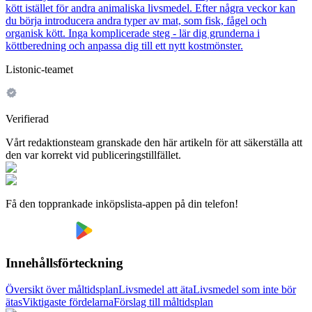
kött istället för andra animaliska livsmedel. Efter några veckor kan
du börja introducera andra typer av mat, som fisk, fågel och
organisk kött. Inga komplicerade steg - lär dig grunderna i
köttberedning och anpassa dig till ett nytt kostmönster.
Listonic-teamet
Verifierad
Vårt redaktionsteam granskade den här artikeln för att säkerställa att
den var korrekt vid publiceringstillfället.
Få den topprankade inköpslista-appen på din telefon!
Innehållsförteckning
Översikt över måltidsplan
Livsmedel att äta
Livsmedel som inte bör
ätas
Viktigaste fördelarna
Förslag till måltidsplan