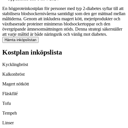
En högproteinkostplan för personer med typ 2-diabetes syftar till att
stabilisera blodsockernivåerna samtidigt som den ger mättnad mellan
måltiderna. Genom att inkludera magert kött, mejeriprodukter och
växtbaserade proteiner minimeras blodsockertoppar och den
övergripande ämnesomsättningen stöds. Denna strategi säkerställer
att varje måltid är både näringsrik och vänlig mot diabetes.
Hämta inköpslistan
Kostplan inköpslista
Kycklingbröst
Kalkonbröst
Magert nötkött
Fläskfilé
Tofu
Tempeh
Linser