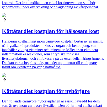
kontroll. Det är en radikal men enkel kostintervention som bör
genomföras under övervakning och vägledning av vårdpersonal.
Köttätardiet kostplan för hälsosam kost
Hälsosam kosthållning inom carnivore kostplan består av en mängd
näringsrika köttprodukter, inklusive organ och benbuljong, som
innehåller viktiga vitaminer och mineraler. Målet är att eliminera
inflammatoriska reaktioner, som är typiska för vissa
livsstilssjukdomar, och att fokusera på de essentiella näringsämnena.
Det kan verka begränsande, men det uppmuntrar till en djupare
insikt om kvaliteten på varje köttmåltid.
Köttätardiet kostplan för nybörjare
Den följande carnivore nybörjarplanen är särskilt avsedd för dem
som är nya inom carnivore-livsstilen. Den börjar med att äta enbart