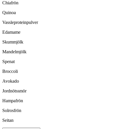
Chiafrön
Quinoa
Vassleproteinpulver
Edamame
Skummjölk
Mandelmjölk
Spenat
Broccoli
Avokado
Jordnötssmör
Hampafrön
Solrosfrön
Seitan