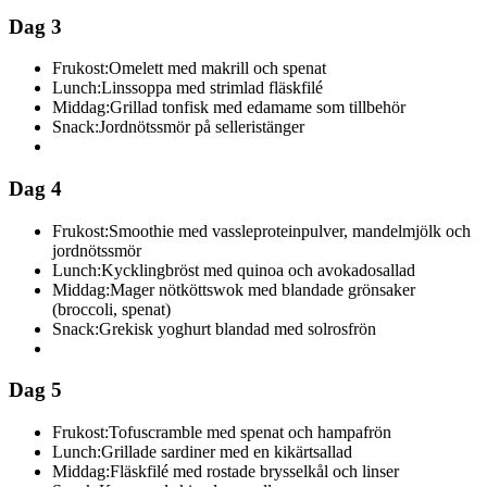
Dag 3
Frukost:
Omelett med makrill och spenat
Lunch:
Linssoppa med strimlad fläskfilé
Middag:
Grillad tonfisk med edamame som tillbehör
Snack:
Jordnötssmör på selleristänger
Dag 4
Frukost:
Smoothie med vassleproteinpulver, mandelmjölk och
jordnötssmör
Lunch:
Kycklingbröst med quinoa och avokadosallad
Middag:
Mager nötköttswok med blandade grönsaker
(broccoli, spenat)
Snack:
Grekisk yoghurt blandad med solrosfrön
Dag 5
Frukost:
Tofuscramble med spenat och hampafrön
Lunch:
Grillade sardiner med en kikärtsallad
Middag:
Fläskfilé med rostade brysselkål och linser