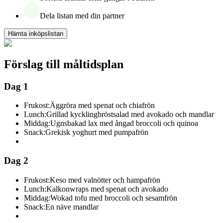
Dela listan med din partner
Hämta inköpslistan
Förslag till måltidsplan
Dag 1
Frukost:
Äggröra med spenat och chiafrön
Lunch:
Grillad kycklingbröstsalad med avokado och mandlar
Middag:
Ugnsbakad lax med ångad broccoli och quinoa
Snack:
Grekisk yoghurt med pumpafrön
Dag 2
Frukost:
Keso med valnötter och hampafrön
Lunch:
Kalkonwraps med spenat och avokado
Middag:
Wokad tofu med broccoli och sesamfrön
Snack:
En näve mandlar