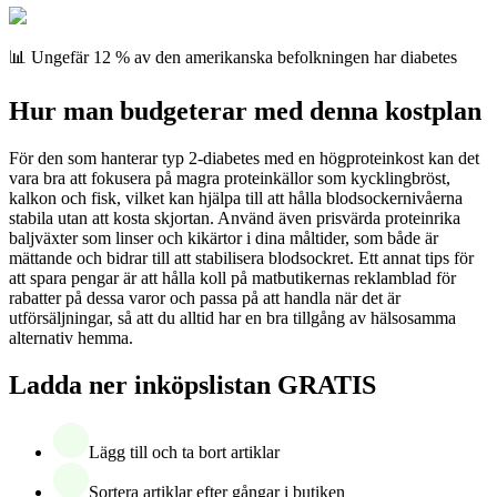
📊 Ungefär 12 % av den amerikanska befolkningen har diabetes
Hur man budgeterar med denna kostplan
För den som hanterar typ 2-diabetes med en högproteinkost kan det
vara bra att fokusera på magra proteinkällor som kycklingbröst,
kalkon och fisk, vilket kan hjälpa till att hålla blodsockernivåerna
stabila utan att kosta skjortan. Använd även prisvärda proteinrika
baljväxter som linser och kikärtor i dina måltider, som både är
mättande och bidrar till att stabilisera blodsockret. Ett annat tips för
att spara pengar är att hålla koll på matbutikernas reklamblad för
rabatter på dessa varor och passa på att handla när det är
utförsäljningar, så att du alltid har en bra tillgång av hälsosamma
alternativ hemma.
Ladda ner inköpslistan GRATIS
Lägg till och ta bort artiklar
Sortera artiklar efter gångar i butiken