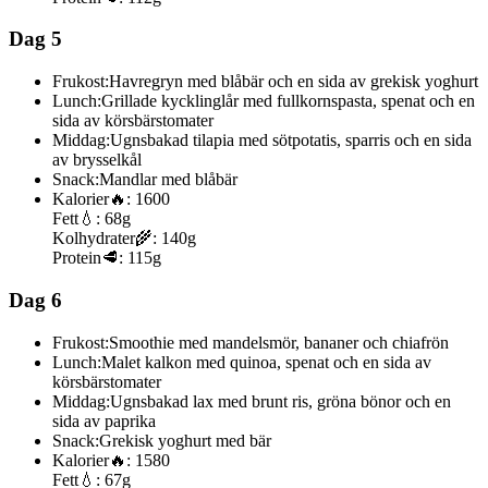
Dag 5
Frukost:
Havregryn med blåbär och en sida av grekisk yoghurt
Lunch:
Grillade kycklinglår med fullkornspasta, spenat och en
sida av körsbärstomater
Middag:
Ugnsbakad tilapia med sötpotatis, sparris och en sida
av brysselkål
Snack:
Mandlar med blåbär
Kalorier
🔥:
1600
Fett
💧:
68g
Kolhydrater
🌾:
140g
Protein
🥩:
115g
Dag 6
Frukost:
Smoothie med mandelsmör, bananer och chiafrön
Lunch:
Malet kalkon med quinoa, spenat och en sida av
körsbärstomater
Middag:
Ugnsbakad lax med brunt ris, gröna bönor och en
sida av paprika
Snack:
Grekisk yoghurt med bär
Kalorier
🔥:
1580
Fett
💧:
67g