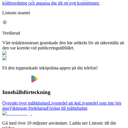
köttberedning och anpassa dig till ett nytt kostmönster.
Listonic-teamet
Verifierad
Vårt redaktionsteam granskade den här artikeln för att säkerställa att
den var korrekt vid publiceringstillfället.
Få den topprankade inköpslista-appen på din telefon!
Innehållsförteckning
Översikt över måltidsplan
Livsmedel att äta
Livsmedel som inte bör
ätas
Viktigaste fördelarna
Förslag till måltidsplan
Gå med över 10 miljoner användare. Ladda ner Listonic till din