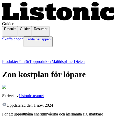
Guider
Produkt
Guider
Resurser
Skaffa appen
Ladda ner appen
Produkter
Jämför
Topprodukter
Måltidsplaner
Dieten
Zon kostplan för löpare
Skrivet av
Listonic-teamet
Uppdaterad den
1 nov. 2024
För att upprätthålla energinivåerna och återhämta sig snabbare