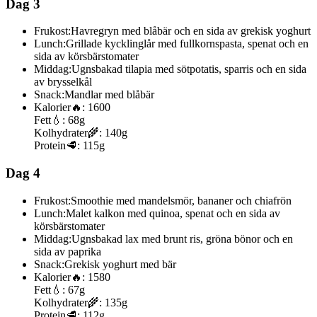
Dag 3
Frukost:
Havregryn med blåbär och en sida av grekisk yoghurt
Lunch:
Grillade kycklinglår med fullkornspasta, spenat och en
sida av körsbärstomater
Middag:
Ugnsbakad tilapia med sötpotatis, sparris och en sida
av brysselkål
Snack:
Mandlar med blåbär
Kalorier
🔥:
1600
Fett
💧:
68g
Kolhydrater
🌾:
140g
Protein
🥩:
115g
Dag 4
Frukost:
Smoothie med mandelsmör, bananer och chiafrön
Lunch:
Malet kalkon med quinoa, spenat och en sida av
körsbärstomater
Middag:
Ugnsbakad lax med brunt ris, gröna bönor och en
sida av paprika
Snack:
Grekisk yoghurt med bär
Kalorier
🔥:
1580
Fett
💧:
67g
Kolhydrater
🌾:
135g
Protein
🥩:
112g