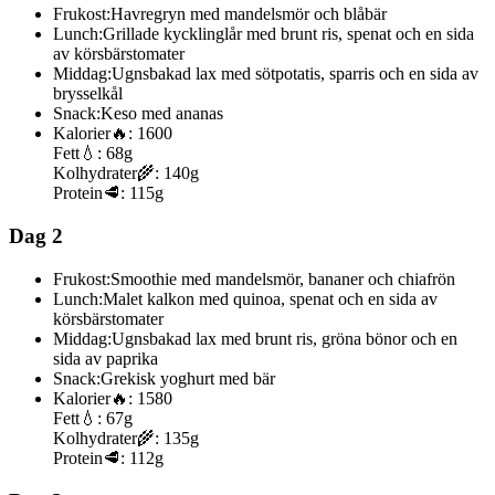
Frukost:
Havregryn med mandelsmör och blåbär
Lunch:
Grillade kycklinglår med brunt ris, spenat och en sida
av körsbärstomater
Middag:
Ugnsbakad lax med sötpotatis, sparris och en sida av
brysselkål
Snack:
Keso med ananas
Kalorier
🔥:
1600
Fett
💧:
68g
Kolhydrater
🌾:
140g
Protein
🥩:
115g
Dag 2
Frukost:
Smoothie med mandelsmör, bananer och chiafrön
Lunch:
Malet kalkon med quinoa, spenat och en sida av
körsbärstomater
Middag:
Ugnsbakad lax med brunt ris, gröna bönor och en
sida av paprika
Snack:
Grekisk yoghurt med bär
Kalorier
🔥:
1580
Fett
💧:
67g
Kolhydrater
🌾:
135g
Protein
🥩:
112g