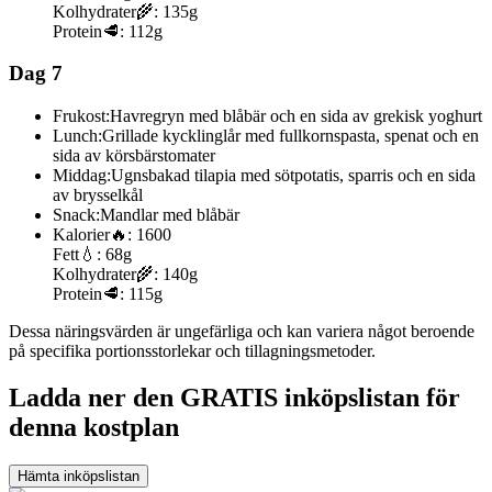
Kolhydrater
🌾:
135g
Protein
🥩:
112g
Dag 7
Frukost:
Havregryn med blåbär och en sida av grekisk yoghurt
Lunch:
Grillade kycklinglår med fullkornspasta, spenat och en
sida av körsbärstomater
Middag:
Ugnsbakad tilapia med sötpotatis, sparris och en sida
av brysselkål
Snack:
Mandlar med blåbär
Kalorier
🔥:
1600
Fett
💧:
68g
Kolhydrater
🌾:
140g
Protein
🥩:
115g
Dessa näringsvärden är ungefärliga och kan variera något beroende
på specifika portionsstorlekar och tillagningsmetoder.
Ladda ner den GRATIS inköpslistan för
denna kostplan
Hämta inköpslistan