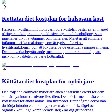
Köttätardiet kostplan för hälsosam kost
Hälsosam kosthållning inom carnivore kostplan består av en mängd
näringsrika köttprodukter, inklusive organ och benbuljong, som
innehåller viktiga vitaminer och mineraler. Målet är att eliminera
inflammatoriska reaktioner, som är typiska för vissa
livsstilssjukdomar, och att fokusera på de essentiella näringsämnena.
Det kan verka begränsande, men det uppmuntrar till en djupare
insikt om kvaliteten på varje köttmåltid.
Köttätardiet kostplan för nybörjare
Den följande carnivore nybörjarplanen är särskilt avsedd för dem
som är nya inom carnivore-livsstilen. Den börjar med att äta enbart
kött istället för andra animaliska livsmedel. Efter några veckor kan
du börja introducera andra typer av mat, som fisk, fågel och
organisk kött. Inga komplicerade steg - lär dig grunderna i