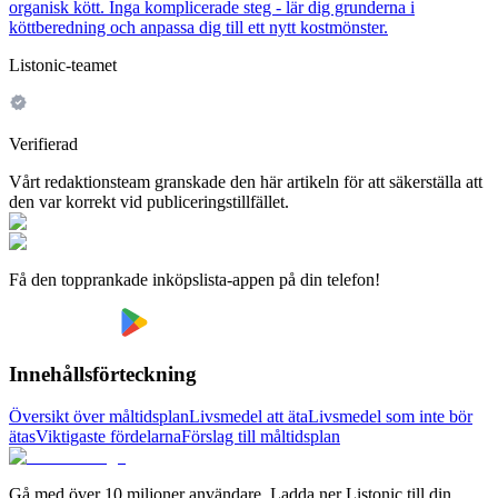
organisk kött. Inga komplicerade steg - lär dig grunderna i
köttberedning och anpassa dig till ett nytt kostmönster.
Listonic-teamet
Verifierad
Vårt redaktionsteam granskade den här artikeln för att säkerställa att
den var korrekt vid publiceringstillfället.
Få den topprankade inköpslista-appen på din telefon!
Innehållsförteckning
Översikt över måltidsplan
Livsmedel att äta
Livsmedel som inte bör
ätas
Viktigaste fördelarna
Förslag till måltidsplan
Gå med över 10 miljoner användare. Ladda ner Listonic till din