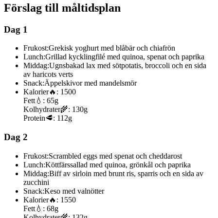
Förslag till måltidsplan
Dag 1
Frukost:
Grekisk yoghurt med blåbär och chiafrön
Lunch:
Grillad kycklingfilé med quinoa, spenat och paprika
Middag:
Ugnsbakad lax med sötpotatis, broccoli och en sida
av haricots verts
Snack:
Äppelskivor med mandelsmör
Kalorier
🔥:
1500
Fett
💧:
65g
Kolhydrater
🌾:
130g
Protein
🥩:
112g
Dag 2
Frukost:
Scrambled eggs med spenat och cheddarost
Lunch:
Köttfärssallad med quinoa, grönkål och paprika
Middag:
Biff av sirloin med brunt ris, sparris och en sida av
zucchini
Snack:
Keso med valnötter
Kalorier
🔥:
1550
Fett
💧:
68g
Kolhydrater
🌾:
132g