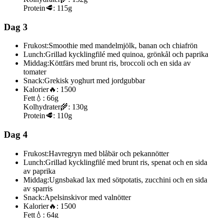
Protein
🥩:
115g
Dag 3
Frukost:
Smoothie med mandelmjölk, banan och chiafrön
Lunch:
Grillad kycklingfilé med quinoa, grönkål och paprika
Middag:
Köttfärs med brunt ris, broccoli och en sida av
tomater
Snack:
Grekisk yoghurt med jordgubbar
Kalorier
🔥:
1500
Fett
💧:
66g
Kolhydrater
🌾:
130g
Protein
🥩:
110g
Dag 4
Frukost:
Havregryn med blåbär och pekannötter
Lunch:
Grillad kycklingfilé med brunt ris, spenat och en sida
av paprika
Middag:
Ugnsbakad lax med sötpotatis, zucchini och en sida
av sparris
Snack:
Apelsinskivor med valnötter
Kalorier
🔥:
1500
Fett
💧:
64g