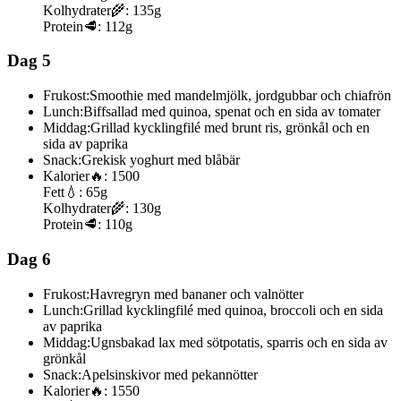
Kolhydrater
🌾:
135g
Protein
🥩:
112g
Dag 5
Frukost:
Smoothie med mandelmjölk, jordgubbar och chiafrön
Lunch:
Biffsallad med quinoa, spenat och en sida av tomater
Middag:
Grillad kycklingfilé med brunt ris, grönkål och en
sida av paprika
Snack:
Grekisk yoghurt med blåbär
Kalorier
🔥:
1500
Fett
💧:
65g
Kolhydrater
🌾:
130g
Protein
🥩:
110g
Dag 6
Frukost:
Havregryn med bananer och valnötter
Lunch:
Grillad kycklingfilé med quinoa, broccoli och en sida
av paprika
Middag:
Ugnsbakad lax med sötpotatis, sparris och en sida av
grönkål
Snack:
Apelsinskivor med pekannötter
Kalorier
🔥:
1550