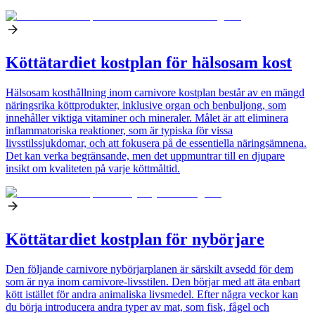
Köttätardiet kostplan för hälsosam kost
Hälsosam kosthållning inom carnivore kostplan består av en mängd
näringsrika köttprodukter, inklusive organ och benbuljong, som
innehåller viktiga vitaminer och mineraler. Målet är att eliminera
inflammatoriska reaktioner, som är typiska för vissa
livsstilssjukdomar, och att fokusera på de essentiella näringsämnena.
Det kan verka begränsande, men det uppmuntrar till en djupare
insikt om kvaliteten på varje köttmåltid.
Köttätardiet kostplan för nybörjare
Den följande carnivore nybörjarplanen är särskilt avsedd för dem
som är nya inom carnivore-livsstilen. Den börjar med att äta enbart
kött istället för andra animaliska livsmedel. Efter några veckor kan
du börja introducera andra typer av mat, som fisk, fågel och