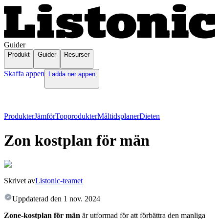
Guider
Produkt
Guider
Resurser
Skaffa appen
Ladda ner appen
Produkter
Jämför
Topprodukter
Måltidsplaner
Dieten
Zon kostplan för män
Skrivet av
Listonic-teamet
Uppdaterad den
1 nov. 2024
Zone-kostplan för män
är utformad för att förbättra den manliga