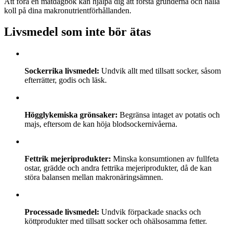
Att föra en matdagbok kan hjälpa dig att förstå grunderna och hålla
koll på dina makronutrientförhållanden.
Livsmedel som inte bör ätas
Sockerrika livsmedel:
Undvik allt med tillsatt socker, såsom
efterrätter, godis och läsk.
Högglykemiska grönsaker:
Begränsa intaget av potatis och
majs, eftersom de kan höja blodsockernivåerna.
Fettrik mejeriprodukter:
Minska konsumtionen av fullfeta
ostar, grädde och andra fettrika mejeriprodukter, då de kan
störa balansen mellan makronäringsämnen.
Processade livsmedel:
Undvik förpackade snacks och
köttprodukter med tillsatt socker och ohälsosamma fetter.