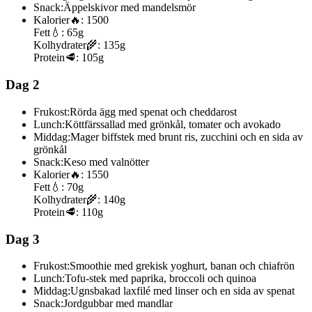
Snack:
Äppelskivor med mandelsmör
Kalorier
🔥:
1500
Fett
💧:
65g
Kolhydrater
🌾:
135g
Protein
🥩:
105g
Dag 2
Frukost:
Rörda ägg med spenat och cheddarost
Lunch:
Köttfärssallad med grönkål, tomater och avokado
Middag:
Mager biffstek med brunt ris, zucchini och en sida av
grönkål
Snack:
Keso med valnötter
Kalorier
🔥:
1550
Fett
💧:
70g
Kolhydrater
🌾:
140g
Protein
🥩:
110g
Dag 3
Frukost:
Smoothie med grekisk yoghurt, banan och chiafrön
Lunch:
Tofu-stek med paprika, broccoli och quinoa
Middag:
Ugnsbakad laxfilé med linser och en sida av spenat
Snack:
Jordgubbar med mandlar