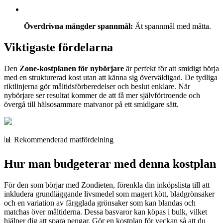
Överdrivna mängder spannmål:
Ät spannmål med måtta.
Viktigaste fördelarna
Den
Zone-kostplanen för nybörjare
är perfekt för att smidigt börja
med en strukturerad kost utan att känna sig överväldigad. De tydliga
riktlinjerna gör måltidsförberedelser och beslut enklare. När
nybörjare ser resultat kommer de att få mer självförtroende och
övergå till hälsosammare matvanor på ett smidigare sätt.
📊 Rekommenderad matfördelning
Hur man budgeterar med denna kostplan
För den som börjar med Zondieten, förenkla din inköpslista till att
inkludera grundläggande livsmedel som magert kött, bladgrönsaker
och en variation av färgglada grönsaker som kan blandas och
matchas över måltiderna. Dessa basvaror kan köpas i bulk, vilket
hjälper dig att spara pengar. Gör en kostplan för veckan så att du