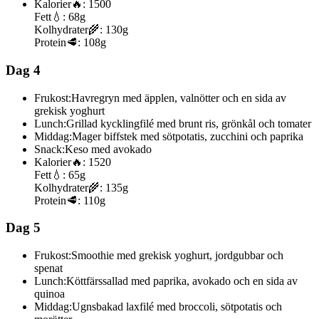
Kalorier
🔥:
1500
Fett
💧:
68g
Kolhydrater
🌾:
130g
Protein
🥩:
108g
Dag 4
Frukost:
Havregryn med äpplen, valnötter och en sida av
grekisk yoghurt
Lunch:
Grillad kycklingfilé med brunt ris, grönkål och tomater
Middag:
Mager biffstek med sötpotatis, zucchini och paprika
Snack:
Keso med avokado
Kalorier
🔥:
1520
Fett
💧:
65g
Kolhydrater
🌾:
135g
Protein
🥩:
110g
Dag 5
Frukost:
Smoothie med grekisk yoghurt, jordgubbar och
spenat
Lunch:
Köttfärssallad med paprika, avokado och en sida av
quinoa
Middag:
Ugnsbakad laxfilé med broccoli, sötpotatis och