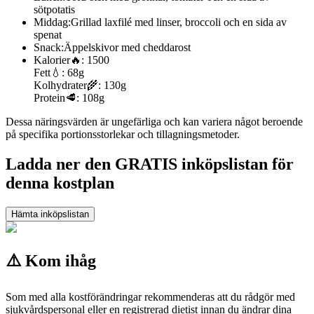
sötpotatis
Middag:
Grillad laxfilé med linser, broccoli och en sida av
spenat
Snack:
Äppelskivor med cheddarost
Kalorier
🔥:
1500
Fett
💧:
68g
Kolhydrater
🌾:
130g
Protein
🥩:
108g
Dessa näringsvärden är ungefärliga och kan variera något beroende
på specifika portionsstorlekar och tillagningsmetoder.
Ladda ner den GRATIS inköpslistan för
denna kostplan
Hämta inköpslistan
⚠️ Kom ihåg
Som med alla kostförändringar rekommenderas att du rådgör med
sjukvårdspersonal eller en registrerad dietist innan du ändrar dina