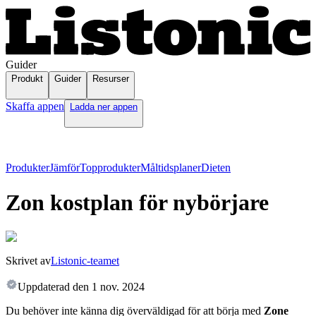
Guider
Produkt
Guider
Resurser
Skaffa appen
Ladda ner appen
Produkter
Jämför
Topprodukter
Måltidsplaner
Dieten
Zon kostplan för nybörjare
Skrivet av
Listonic-teamet
Uppdaterad den
1 nov. 2024
Du behöver inte känna dig överväldigad för att börja med
Zone