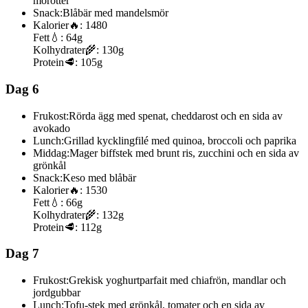
morötter
Snack:
Blåbär med mandelsmör
Kalorier
🔥:
1480
Fett
💧:
64g
Kolhydrater
🌾:
130g
Protein
🥩:
105g
Dag 6
Frukost:
Rörda ägg med spenat, cheddarost och en sida av
avokado
Lunch:
Grillad kycklingfilé med quinoa, broccoli och paprika
Middag:
Mager biffstek med brunt ris, zucchini och en sida av
grönkål
Snack:
Keso med blåbär
Kalorier
🔥:
1530
Fett
💧:
66g
Kolhydrater
🌾:
132g
Protein
🥩:
112g
Dag 7
Frukost:
Grekisk yoghurtparfait med chiafrön, mandlar och
jordgubbar
Lunch:
Tofu-stek med grönkål, tomater och en sida av