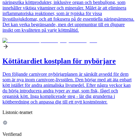
näringsrika köttprodukter, inklusive organ och benbuljong, som
innehåller viktiga vitaminer och mineraler. Målet är att eliminera
inflammatoriska reaktioner, som är typiska för vissa
livsstilssjukdomar, och att fokusera på de essentiella näringsämnena.
Det kan verka begränsande, men det uppmuntrar till en djupare
insikt om kvaliteten på varje köttmåltid.
Köttätardiet kostplan för nybörjare
Den följande carnivore nybörjarplanen är särskilt avsedd för dem
som är nya inom carnivore-livsstilen. Den börjar med att äta enbart
kött istället för andra animaliska livsmedel. Efter några veckor kan
du börja introducera andra typer av mat, som fisk, fågel och
organisk kött. Inga komplicerade steg - lär dig grunderna i
köttberedning och anpassa dig till ett nytt kostmönster.
Listonic-teamet
Verifierad