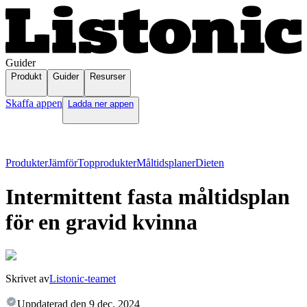
Guider
Produkt
Guider
Resurser
Skaffa appen
Ladda ner appen
Produkter
Jämför
Topprodukter
Måltidsplaner
Dieten
Intermittent fasta måltidsplan
för en gravid kvinna
Skrivet av
Listonic-teamet
Uppdaterad den
9 dec. 2024