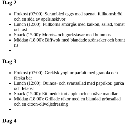
Dag 2
Frukost (07:00): Scrambled eggs med spenat, fullkornsbröd
och en sida av apelsinskivor
Lunch (12:00): Fullkorns-smörgås med kalkon, sallad, tomat
och ost
Snack (15:00): Morots- och gurkstavar med hummus
Middag (18:00): Biffwok med blandade grönsaker och brunt
ris
Dag 3
Frukost (07:00): Grekisk yoghurtparfait med granola och
färska bär
Lunch (12:00): Quinoa- och svartsallad med paprikor, gurka
och fetaost
Snack (15:00): Ett medelstort äpple och en näve mandlar
Middag (18:00): Grillade räkor med en blandad grönsallad
och en citron-olivoljedressing
Dag 4