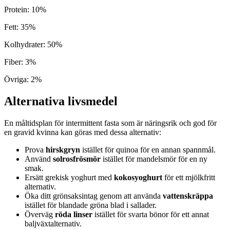
Protein
:
10
%
Fett
:
35
%
Kolhydrater
:
50
%
Fiber
:
3
%
Övriga
:
2
%
Alternativa livsmedel
En måltidsplan för intermittent fasta som är näringsrik och god för
en gravid kvinna kan göras med dessa alternativ:
Prova
hirskgryn
istället för quinoa för en annan spannmål.
Använd
solrosfrösmör
istället för mandelsmör för en ny
smak.
Ersätt grekisk yoghurt med
kokosyoghurt
för ett mjölkfritt
alternativ.
Öka ditt grönsaksintag genom att använda
vattenskräppa
istället för blandade gröna blad i sallader.
Överväg
röda linser
istället för svarta bönor för ett annat
baljväxtalternativ.