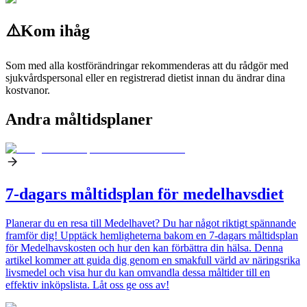
⚠️
Kom ihåg
Som med alla kostförändringar rekommenderas att du rådgör med
sjukvårdspersonal eller en registrerad dietist innan du ändrar dina
kostvanor.
Andra måltidsplaner
7-dagars måltidsplan för medelhavsdiet
Planerar du en resa till Medelhavet? Du har något riktigt spännande
framför dig! Upptäck hemligheterna bakom en 7-dagars måltidsplan
för Medelhavskosten och hur den kan förbättra din hälsa. Denna
artikel kommer att guida dig genom en smakfull värld av näringsrika
livsmedel och visa hur du kan omvandla dessa måltider till en
effektiv inköpslista. Låt oss ge oss av!