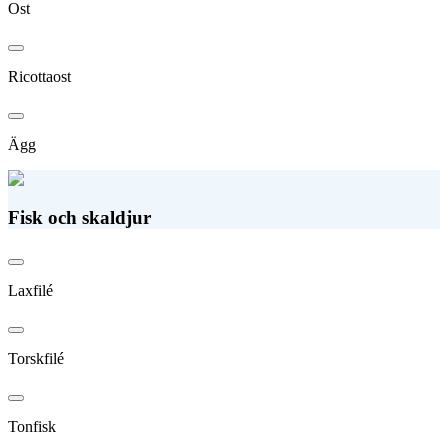
Ost
Ricottaost
Ägg
Fisk och skaldjur
Laxfilé
Torskfilé
Tonfisk