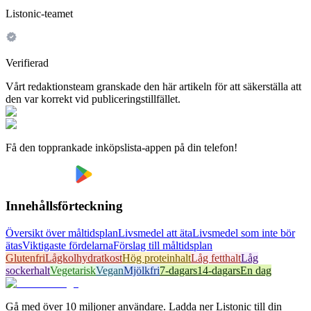
Listonic-teamet
Verifierad
Vårt redaktionsteam granskade den här artikeln för att säkerställa att
den var korrekt vid publiceringstillfället.
Få den topprankade inköpslista-appen på din telefon!
Innehållsförteckning
Översikt över måltidsplan
Livsmedel att äta
Livsmedel som inte bör
ätas
Viktigaste fördelarna
Förslag till måltidsplan
Glutenfri
Lågkolhydratkost
Hög proteinhalt
Låg fetthalt
Låg
sockerhalt
Vegetarisk
Vegan
Mjölkfri
7-dagars
14-dagars
En dag
Gå med över 10 miljoner användare. Ladda ner Listonic till din