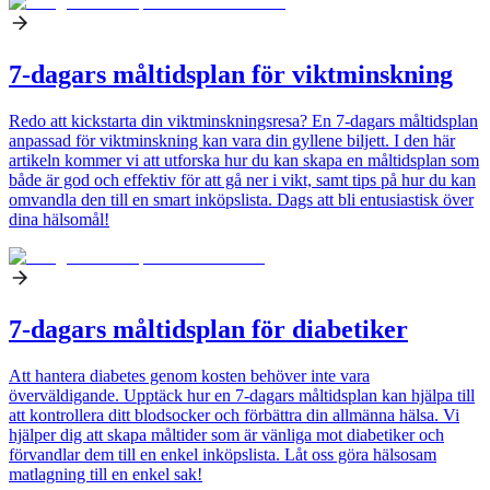
7-dagars måltidsplan för viktminskning
Redo att kickstarta din viktminskningsresa? En 7-dagars måltidsplan
anpassad för viktminskning kan vara din gyllene biljett. I den här
artikeln kommer vi att utforska hur du kan skapa en måltidsplan som
både är god och effektiv för att gå ner i vikt, samt tips på hur du kan
omvandla den till en smart inköpslista. Dags att bli entusiastisk över
dina hälsomål!
7-dagars måltidsplan för diabetiker
Att hantera diabetes genom kosten behöver inte vara
överväldigande. Upptäck hur en 7-dagars måltidsplan kan hjälpa till
att kontrollera ditt blodsocker och förbättra din allmänna hälsa. Vi
hjälper dig att skapa måltider som är vänliga mot diabetiker och
förvandlar dem till en enkel inköpslista. Låt oss göra hälsosam
matlagning till en enkel sak!