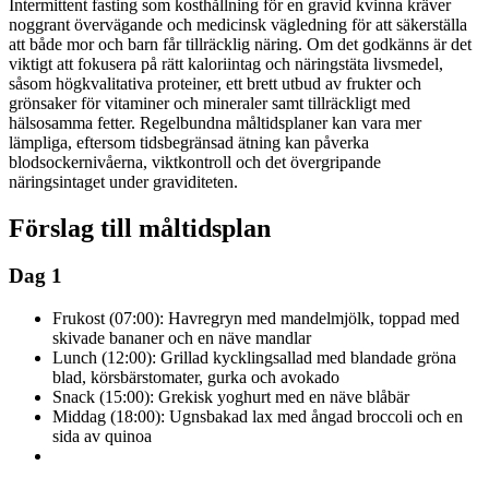
Intermittent fasting som kosthållning för en gravid kvinna kräver
noggrant övervägande och medicinsk vägledning för att säkerställa
att både mor och barn får tillräcklig näring. Om det godkänns är det
viktigt att fokusera på rätt kaloriintag och näringstäta livsmedel,
såsom högkvalitativa proteiner, ett brett utbud av frukter och
grönsaker för vitaminer och mineraler samt tillräckligt med
hälsosamma fetter. Regelbundna måltidsplaner kan vara mer
lämpliga, eftersom tidsbegränsad ätning kan påverka
blodsockernivåerna, viktkontroll och det övergripande
näringsintaget under graviditeten.
Förslag till måltidsplan
Dag 1
Frukost (07:00): Havregryn med mandelmjölk, toppad med
skivade bananer och en näve mandlar
Lunch (12:00): Grillad kycklingsallad med blandade gröna
blad, körsbärstomater, gurka och avokado
Snack (15:00): Grekisk yoghurt med en näve blåbär
Middag (18:00): Ugnsbakad lax med ångad broccoli och en
sida av quinoa