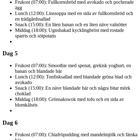
Frukost (07:00): Fullkornsbröd med avokado och pocherade
ägg
Lunch (12:00): Linssoppa med en sida av fullkornsbröd och
en trädgårdssallad
Snack (15:00): En liten banan och en liten näve valnötter
Middag (18:00): Ugnsbakad kycklingbröst med rostade
sparris och sötpotatis
Dag 5
Frukost (07:00): Smoothie med spenat, grekisk yoghurt, en
banan och blandade bär
Lunch (12:00): Tonfisksallad med blandade gröna blad och
avokado
Snack (15:00): En näve blandade bär och några bitar mörk
choklad
Middag (18:00): Grönsakswok med tofu och en sida av
blomkålsris
Dag 6
Frukost (07:00): Chiafröpudding med mandelmjölk och färska