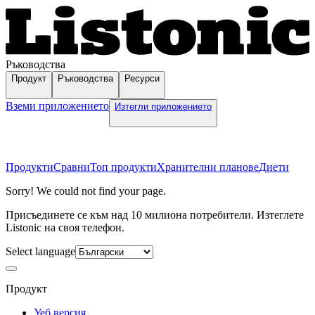
Ръководства
Продукт
Ръководства
Ресурси
Вземи приложението
Изтегли приложението
Продукти
Сравни
Топ продукти
Хранителни планове
Диети
Sorry! We could not find your page.
Присъединете се към над 10 милиона потребители. Изтеглете
Listonic на своя телефон.
Select language
Продукт
Уеб версия