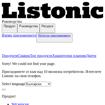
Ръководства
Продукт
Ръководства
Ресурси
Вземи приложението
Изтегли приложението
Продукти
Сравни
Топ продукти
Хранителни планове
Диети
Sorry! We could not find your page.
Присъединете се към над 10 милиона потребители. Изтеглете
Listonic на своя телефон.
Select language
Продукт
Уеб версия