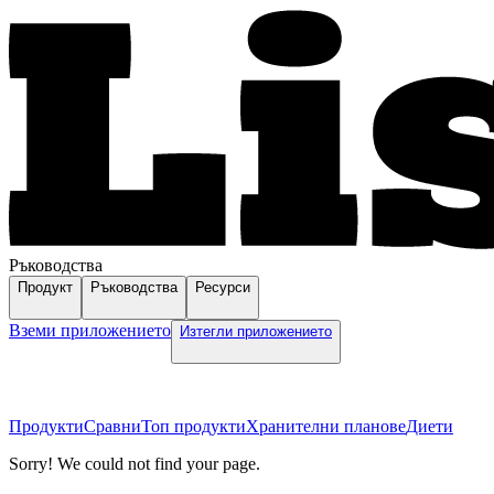
Ръководства
Продукт
Ръководства
Ресурси
Вземи приложението
Изтегли приложението
Продукти
Сравни
Топ продукти
Хранителни планове
Диети
Sorry! We could not find your page.