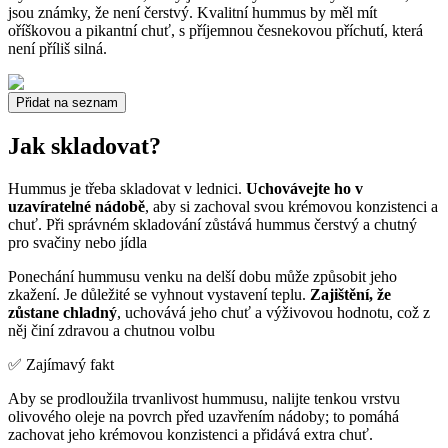
jsou známky, že není čerstvý. Kvalitní hummus by měl mít
oříškovou a pikantní chuť, s příjemnou česnekovou příchutí, která
není příliš silná.
Přidat na seznam
Jak skladovat?
Hummus je třeba skladovat v lednici.
Uchovávejte ho v
uzavíratelné nádobě
, aby si zachoval svou krémovou konzistenci a
chuť. Při správném skladování zůstává hummus čerstvý a chutný
pro svačiny nebo jídla
Ponechání hummusu venku na delší dobu může způsobit jeho
zkažení. Je důležité se vyhnout vystavení teplu.
Zajištění, že
zůstane chladný
, uchovává jeho chuť a výživovou hodnotu, což z
něj činí zdravou a chutnou volbu
✅ Zajímavý fakt
Aby se prodloužila trvanlivost hummusu, nalijte tenkou vrstvu
olivového oleje na povrch před uzavřením nádoby; to pomáhá
zachovat jeho krémovou konzistenci a přidává extra chuť.