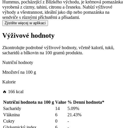
Hummus, pocházející z Blízkého východu, je krémová pomazánka
vyrobená z cizrny, tahini, citronu a česneku. Nabízí výživové
výhody a všestrannost, ideální jako dip nebo pomazánka na
sendviče s různými příchutěmi a přísadami.
Zjistěte więcej w aplikaci
Výživové hodnoty
Zkontrolujte podrobné výživové hodnoty, včetně kalorií, tuků,
sacharidů a bílkovin na 100 gramů produktu.
Nutriční hodnoty
Množství na
100 g
Kalorie
🔥 166 kcal
Nutriční hodnota na
100 g
Value
%
Denní hodnota
*
Sacharidy
14
5.09%
Vláknina
6
21.43%
Cukry
0
-
Glykemický index
6
-