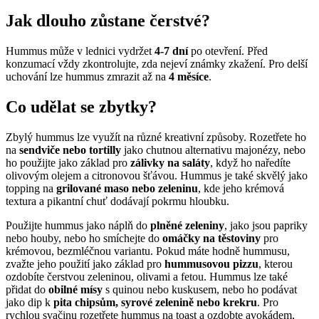
Jak dlouho zůstane čerstvé?
Hummus může v lednici vydržet
4-7 dní
po otevření. Před
konzumací vždy zkontrolujte, zda nejeví známky zkažení. Pro delší
uchování lze hummus zmrazit až na
4 měsíce
.
Co udělat se zbytky?
Zbylý hummus lze využít na různé kreativní způsoby. Rozetřete ho
na
sendviče nebo tortilly
jako chutnou alternativu majonézy, nebo
ho použijte jako základ pro
zálivky na saláty
, když ho naředíte
olivovým olejem a citronovou šťávou. Hummus je také skvělý jako
topping na
grilované maso nebo zeleninu
, kde jeho krémová
textura a pikantní chuť dodávají pokrmu hloubku.
Použijte hummus jako náplň do
plněné zeleniny
, jako jsou papriky
nebo houby, nebo ho smíchejte do
omáčky na těstoviny
pro
krémovou, bezmléčnou variantu. Pokud máte hodně hummusu,
zvažte jeho použití jako základ pro
hummusovou pizzu
, kterou
ozdobíte čerstvou zeleninou, olivami a fetou. Hummus lze také
přidat do
obilné mísy
s quinou nebo kuskusem, nebo ho podávat
jako dip k
pita chipsům, syrové zelenině nebo krekru
. Pro
rychlou svačinu rozetřete hummus na toast a ozdobte avokádem,