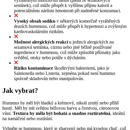
významným množstvím tahini (pasta ze sezamových
semínek), což může přispět k vyššímu příjmu kalorií a
potenciálnímu nárůstu hmotnosti při nadměrné konzumaci.
Vysoký obsah sodíku
v některých komerčně vyráběných
druzích hummusu, což může přispět k hypertenzi a zvýšeným
kardiovaskulárním rizikům.
Možnost alergických reakcí
u jedinců alergických na
sezamová semínka, cizrnu nebo jiné běžně používané
ingredience v hummusu, což může způsobit příznaky jako
svědění, otoky nebo potíže s dýcháním.
Riziko kontaminace
škodlivými bakteriemi, jako je
Salmonella nebo Listeria, zejména pokud není hummus
správně skladován nebo manipulován.
Jak vybrat?
Hummus by měl být hladký a krémový, nikoli zrnitý nebo příliš
hustý. Měl by mít světlou béžovou barvu a čerstvou, citronovou
vůni.
Textura by měla být bohatá a snadno roztíratelná
, ideální
na namáčení nebo roztírání.
Vyhněte se hummusu, který je zbarvený nebo má kyselou chuť, což