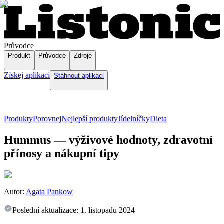
Průvodce
Produkt
Průvodce
Zdroje
Získej aplikaci
Stáhnout aplikaci
Produkty
Porovnej
Nejlepší produkty
Jídelníčky
Dieta
Hummus — výživové hodnoty, zdravotní
přínosy a nákupní tipy
Autor:
Agata Pankow
Poslední aktualizace:
1. listopadu 2024