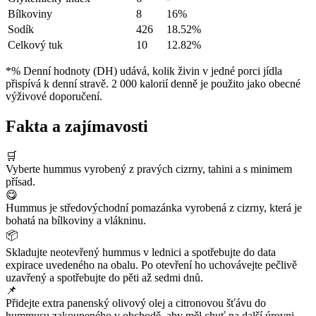
Bílkoviny
8
16%
Sodík
426
18.52%
Celkový tuk
10
12.82%
*% Denní hodnoty (DH) udává, kolik živin v jedné porci jídla
přispívá k denní stravě. 2 000 kalorií denně je použito jako obecné
výživové doporučení.
Fakta a zajímavosti
🛒
Vyberte hummus vyrobený z pravých cizrny, tahini a s minimem
přísad.
😋
Hummus je středovýchodní pomazánka vyrobená z cizrny, která je
bohatá na bílkoviny a vlákninu.
📦
Skladujte neotevřený hummus v lednici a spotřebujte do data
expirace uvedeného na obalu. Po otevření ho uchovávejte pečlivě
uzavřený a spotřebujte do pěti až sedmi dnů.
📌
Přidejte extra panenský olivový olej a citronovou šťávu do
hummusu zakoupeného v obchodě, aby měl chuť na další úrovni.