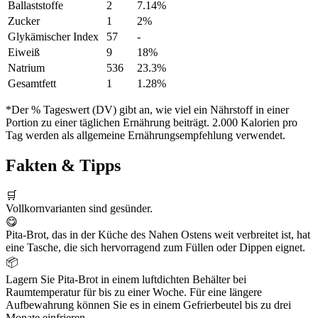
Ballaststoffe
2
7.14%
Zucker
1
2%
Glykämischer Index
57
-
Eiweiß
9
18%
Natrium
536
23.3%
Gesamtfett
1
1.28%
*Der % Tageswert (DV) gibt an, wie viel ein Nährstoff in einer
Portion zu einer täglichen Ernährung beiträgt. 2.000 Kalorien pro
Tag werden als allgemeine Ernährungsempfehlung verwendet.
Fakten & Tipps
🛒
Vollkornvarianten sind gesünder.
😋
Pita-Brot, das in der Küche des Nahen Ostens weit verbreitet ist, hat
eine Tasche, die sich hervorragend zum Füllen oder Dippen eignet.
📦
Lagern Sie Pita-Brot in einem luftdichten Behälter bei
Raumtemperatur für bis zu einer Woche. Für eine längere
Aufbewahrung können Sie es in einem Gefrierbeutel bis zu drei
Monate einfrieren.