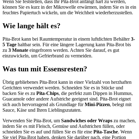
Wenn Sie feststellen, dass Ihr Pita-Brot anfängt hart zu werden,
können Sie es kurz in der Mikrowelle erwärmen, indem Sie es in ein
feuchtes Papiertuch wickeln, um die Weichheit wiederherzustellen.
Wie lange hält es?
Pita-Brot kann bei Raumtemperatur in einem luftdichten Behälter
3-
5 Tage
haltbar sein. Für eine längere Lagerung kann Pita-Brot bis
zu
3 Monate
eingefroren werden. Achten Sie darauf, es gut
einzuwickeln, um Gefrierbrand zu vermeiden.
Was tun mit Essensresten?
Übrig gebliebenes Pita-Brot kann in einer Vielzahl von herzhaften
Gerichten verwendet werden. Schneiden Sie es in Stücke und
backen Sie es zu
Pita-Chips
, die perfekt zum Dippen in Hummus,
Guacamole oder andere Aufstriche geeignet sind. Pita-Brot eignet
sich auch hervorragend als Grundlage für
Mini-Pizzen
, belegt mit
Sauce, Käse und Ihren Lieblingszutaten.
Verwenden Sie Pita-Brot, um
Sandwiches oder Wraps
zu machen,
indem Sie es mit Fleisch, Gemüse und Aufstrichen füllen, oder
schneiden Sie es auf und füllen Sie es für eine
Pita-Tasche
. Wenn
Sie viel Pita-Brot haben, denken Sie darüber nach, eine Portion