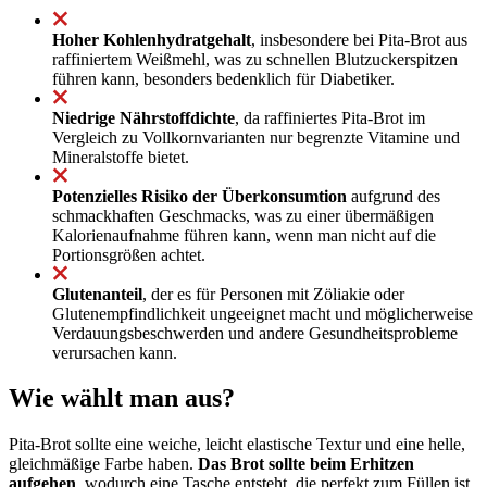
Hoher Kohlenhydratgehalt
, insbesondere bei Pita-Brot aus
raffiniertem Weißmehl, was zu schnellen Blutzuckerspitzen
führen kann, besonders bedenklich für Diabetiker.
Niedrige Nährstoffdichte
, da raffiniertes Pita-Brot im
Vergleich zu Vollkornvarianten nur begrenzte Vitamine und
Mineralstoffe bietet.
Potenzielles Risiko der Überkonsumtion
aufgrund des
schmackhaften Geschmacks, was zu einer übermäßigen
Kalorienaufnahme führen kann, wenn man nicht auf die
Portionsgrößen achtet.
Glutenanteil
, der es für Personen mit Zöliakie oder
Glutenempfindlichkeit ungeeignet macht und möglicherweise
Verdauungsbeschwerden und andere Gesundheitsprobleme
verursachen kann.
Wie wählt man aus?
Pita-Brot sollte eine weiche, leicht elastische Textur und eine helle,
gleichmäßige Farbe haben.
Das Brot sollte beim Erhitzen
aufgehen
, wodurch eine Tasche entsteht, die perfekt zum Füllen ist.