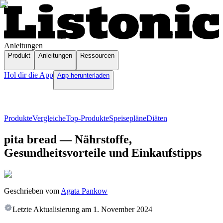
Anleitungen
Produkt
Anleitungen
Ressourcen
Hol dir die App
App herunterladen
Produkte
Vergleiche
Top-Produkte
Speisepläne
Diäten
pita bread — Nährstoffe,
Gesundheitsvorteile und Einkaufstipps
Geschrieben vom
Agata Pankow
Letzte Aktualisierung am
1. November 2024