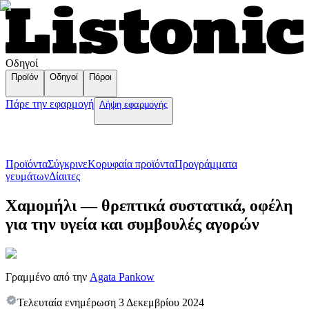
Οδηγοί
Προϊόν
Οδηγοί
Πόροι
Πάρε την εφαρμογή
Λήψη εφαρμογής
Προϊόντα
Σύγκρινε
Κορυφαία προϊόντα
Пρογράμματα
γευμάτων
Δίαιτες
Χαμομήλι — θρεπτικά συστατικά, οφέλη
για την υγεία και συμβουλές αγορών
Γραμμένο από την
Agata Pankow
Τελευταία ενημέρωση
3 Δεκεμβρίου 2024