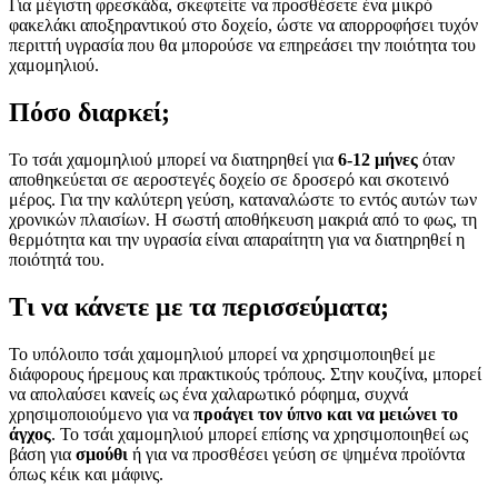
Για μέγιστη φρεσκάδα, σκεφτείτε να προσθέσετε ένα μικρό
φακελάκι αποξηραντικού στο δοχείο, ώστε να απορροφήσει τυχόν
περιττή υγρασία που θα μπορούσε να επηρεάσει την ποιότητα του
χαμομηλιού.
Πόσο διαρκεί;
Το τσάι χαμομηλιού μπορεί να διατηρηθεί για
6-12 μήνες
όταν
αποθηκεύεται σε αεροστεγές δοχείο σε δροσερό και σκοτεινό
μέρος. Για την καλύτερη γεύση, καταναλώστε το εντός αυτών των
χρονικών πλαισίων. Η σωστή αποθήκευση μακριά από το φως, τη
θερμότητα και την υγρασία είναι απαραίτητη για να διατηρηθεί η
ποιότητά του.
Τι να κάνετε με τα περισσεύματα;
Το υπόλοιπο τσάι χαμομηλιού μπορεί να χρησιμοποιηθεί με
διάφορους ήρεμους και πρακτικούς τρόπους. Στην κουζίνα, μπορεί
να απολαύσει κανείς ως ένα χαλαρωτικό ρόφημα, συχνά
χρησιμοποιούμενο για να
προάγει τον ύπνο και να μειώνει το
άγχος
. Το τσάι χαμομηλιού μπορεί επίσης να χρησιμοποιηθεί ως
βάση για
σμούθι
ή για να προσθέσει γεύση σε ψημένα προϊόντα
όπως κέικ και μάφινς.