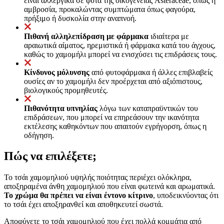
είναι αλλεργικά σε φυτά της οικογένειας Asteraceae, όπως η
αμβροσία, προκαλώντας συμπτώματα όπως φαγούρα,
πρήξιμο ή δυσκολία στην αναπνοή.
Πιθανή αλληλεπίδραση με φάρμακα
ιδιαίτερα με
αραιωτικά αίματος, ηρεμιστικά ή φάρμακα κατά του άγχους,
καθώς το χαμομήλι μπορεί να ενισχύσει τις επιδράσεις τους.
Κίνδυνος μόλυνσης
από φυτοφάρμακα ή άλλες επιβλαβείς
ουσίες αν το χαμομήλι δεν προέρχεται από αξιόπιστους,
βιολογικούς προμηθευτές.
Πιθανότητα υπνηλίας
λόγω των καταπραϋντικών του
επιδράσεων, που μπορεί να επηρεάσουν την ικανότητα
εκτέλεσης καθηκόντων που απαιτούν εγρήγορση, όπως η
οδήγηση.
Πώς να επιλέξετε;
Το τσάι χαμομηλιού υψηλής ποιότητας περιέχει ολόκληρα,
αποξηραμένα άνθη χαμομηλιού που είναι φωτεινά και αρωματικά.
Το χρώμα θα πρέπει να είναι έντονο κίτρινο
, υποδεικνύοντας ότι
το τσάι έχει αποξηρανθεί και αποθηκευτεί σωστά.
Αποφύγετε το τσάι χαμομηλιού που έχει πολλά κομμάτια από