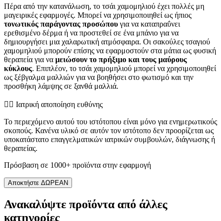
Πέρα από την κατανάλωση, το τσάι χαμομηλιού έχει πολλές μη
μαγειρικές εφαρμογές. Μπορεί να χρησιμοποιηθεί ως ήπιος
τονωτικός παράγοντας προσώπου
για να καταπραΰνει
ερεθισμένο δέρμα ή να προστεθεί σε ένα μπάνιο για να
δημιουργήσει μια χαλαρωτική ατμόσφαιρα. Οι σακούλες τσαγιού
χαμομηλιού μπορούν επίσης να εφαρμοστούν στα μάτια ως φυσική
θεραπεία για να
μειώσουν το πρήξιμο και τους μαύρους
κύκλους
. Επιπλέον, το τσάι χαμομηλιού μπορεί να χρησιμοποιηθεί
ως ξέβγαλμα μαλλιών για να βοηθήσει στο φωτισμό και την
προσθήκη λάμψης σε ξανθά μαλλιά.
👨‍⚕️️ Ιατρική αποποίηση ευθύνης
Το περιεχόμενο αυτού του ιστότοπου είναι μόνο για ενημερωτικούς
σκοπούς. Κανένα υλικό σε αυτόν τον ιστότοπο δεν προορίζεται ως
υποκατάστατο επαγγελματικών ιατρικών συμβουλών, διάγνωσης ή
θεραπείας.
Πρόσβαση σε 1000+ προϊόντα στην εφαρμογή
Αποκτήστε ΔΩΡΕΑΝ
Ανακαλύψτε προϊόντα από άλλες
κατηγορίες