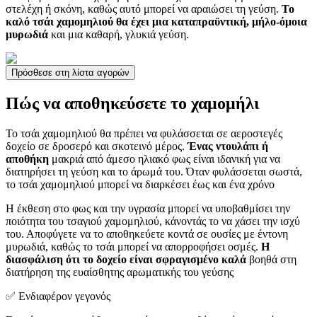
στελέχη ή σκόνη, καθώς αυτό μπορεί να αραιώσει τη γεύση.
Το
καλό τσάι χαμομηλιού θα έχει μια καταπραϋντική, μήλο-όμοια
μυρωδιά
και μια καθαρή, γλυκιά γεύση.
Πρόσθεσε στη λίστα αγορών
Πώς να αποθηκεύσετε το χαμομήλι
Το τσάι χαμομηλιού θα πρέπει να φυλάσσεται σε αεροστεγές
δοχείο σε δροσερό και σκοτεινό μέρος.
Ένας ντουλάπι ή
αποθήκη
μακριά από άμεσο ηλιακό φως είναι ιδανική για να
διατηρήσει τη γεύση και το άρωμά του. Όταν φυλάσσεται σωστά,
το τσάι χαμομηλιού μπορεί να διαρκέσει έως και ένα χρόνο
Η έκθεση στο φως και την υγρασία μπορεί να υποβαθμίσει την
ποιότητα του τσαγιού χαμομηλιού, κάνοντάς το να χάσει την ισχύ
του. Αποφύγετε να το αποθηκεύετε κοντά σε ουσίες με έντονη
μυρωδιά, καθώς το τσάι μπορεί να απορροφήσει οσμές.
Η
διασφάλιση ότι το δοχείο είναι σφραγισμένο καλά
βοηθά στη
διατήρηση της ευαίσθητης αρωματικής του γεύσης
✅ Ενδιαφέρον γεγονός