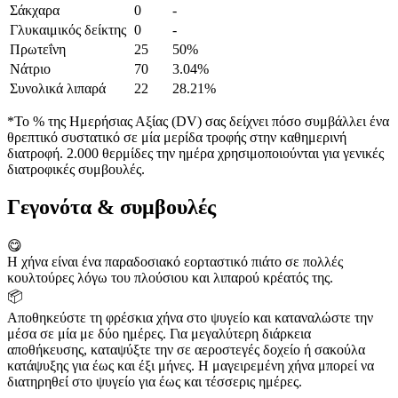
Σάκχαρα
0
-
Γλυκαιμικός δείκτης
0
-
Πρωτεΐνη
25
50%
Νάτριο
70
3.04%
Συνολικά λιπαρά
22
28.21%
*Το % της Ημερήσιας Αξίας (DV) σας δείχνει πόσο συμβάλλει ένα
θρεπτικό συστατικό σε μία μερίδα τροφής στην καθημερινή
διατροφή. 2.000 θερμίδες την ημέρα χρησιμοποιούνται για γενικές
διατροφικές συμβουλές.
Γεγονότα & συμβουλές
😋
Η χήνα είναι ένα παραδοσιακό εορταστικό πιάτο σε πολλές
κουλτούρες λόγω του πλούσιου και λιπαρού κρέατός της.
📦
Αποθηκεύστε τη φρέσκια χήνα στο ψυγείο και καταναλώστε την
μέσα σε μία με δύο ημέρες. Για μεγαλύτερη διάρκεια
αποθήκευσης, καταψύξτε την σε αεροστεγές δοχείο ή σακούλα
κατάψυξης για έως και έξι μήνες. Η μαγειρεμένη χήνα μπορεί να
διατηρηθεί στο ψυγείο για έως και τέσσερις ημέρες.