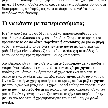
μήνες
. Η σωστή συσκευασία, όπως η κενή ατμόσφαιρα, βοηθά στη
διατήρηση της ποιότητάς της κατά τη διάρκεια μεγαλύτερων
περιόδων αποθήκευσης.
Τι να κάνετε με τα περισσεύματα;
Η χήνα που έχει περισσέψει μπορεί να χρησιμοποιηθεί σε μια
ποικιλία από πλούσια και γευστικά πιάτα. Ξεσχίστε το κρέας και
προσθέστε το σε
σαλάτες, τορτίγιες ή σάντουιτς
για μια αλμυρή
γεύση, ή αναμείξτε το σε ένα
τηγανητό πιάτο
με λαχανικά και
ρύζι. Η χήνα είναι επίσης εξαιρετική σε
σούπες ή στιφάδες
, όπου
το τρυφερό της κρέας προσθέτει βάθος και πλούτο.
Χρησιμοποιήστε τη χήνα σε ένα
πιάτο ζυμαρικών
με κρεμώδη ή
ντοματένια σάλτσα, ή ενσωματώστε την σε
χύτρα χήνας
με
πατάτες και βότανα. Αν έχετε πολλή χήνα που έχει περισσέψει,
σκεφτείτε να φτιάξετε μια παρτίδα
τάκος χήνας
με λάχανο και μια
ξινή σάλτσα, ή να χρησιμοποιήσετε το κρέας σε ένα
ριζότο χήνας
με παρμεζάνα και μπιζέλια. Η χήνα μπορεί επίσης να προστεθεί σε
μια
πίτσα ή επίπεδο ψωμί
με υλικά όπως τυρί κατσίκας, σύκα και
ρόκα. Για ένα γρήγορο σνακ, ζεστάνετε τη χήνα και σερβίρετέ την
με μια σάλτσα ντιπ, ή χρησιμοποιήστε την ως γέμιση για
ρολά
άνοιξης
.