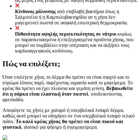
ως μέρος ενός γεύματος με υψηλή θερμιδική περιεκτικότητα.
Κίνδυνος μόλυνσης
από επιβλαβή βακτήρια όπως η
Σαλμονέλα ή η Καμπυλοβακτηρίδιο αν η χήνα δεν
μαγειρευτεί σωστά σε ασφαλή εσωτερική θερμοκρασία.
Πιθανότητα υψηλής περιεκτικότητας σε νάτριο
κυρίως
σε παρασκευασμένα ή επεξεργασμένα προϊόντα χήνας, που
μπορεί να συμβάλλει στην υπέρταση και να αυξήσει τους
καρδιοαγγειακούς κινδύνους.
Πώς να επιλέξετε;
Όταν επιλέγετε χήνα, το δέρμα θα πρέπει να είναι σφιχτό και το
στρώμα λίπους παχύ, παρέχοντας υγρασία κατά το μαγείρεμα. Το
κρέας θα πρέπει να έχει πλούσια και γεμάτη γεύση.
Βεβαιωθείτε
ότι η σάρκα είναι ελαστική όταν πιεστεί
, υποδεικνύοντας
φρεσκάδα.
Αποφύγετε τις χήνες με χαλαρό ή υπερβολικά λιπαρό δέρμα,
καθώς αυτό μπορεί να οδηγήσει σε ένα υπερβολικά λιπαρό τελικό
πιάτο.
Το καλό κρέας χήνας θα πρέπει να είναι πυκνό και
γευστικό
, ιδανικό για ψήσιμο ή σιγομαγείρεμα.