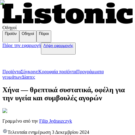
Οδηγοί
Προϊόν
Οδηγοί
Πόροι
Πάρε την εφαρμογή
Λήψη εφαρμογής
Προϊόντα
Σύγκρινε
Κορυφαία προϊόντα
Пρογράμματα
γευμάτων
Δίαιτες
Χήνα — θρεπτικά συστατικά, οφέλη για
την υγεία και συμβουλές αγορών
Γραμμένο από την
Filip Jędraszczyk
Τελευταία ενημέρωση
3 Δεκεμβρίου 2024