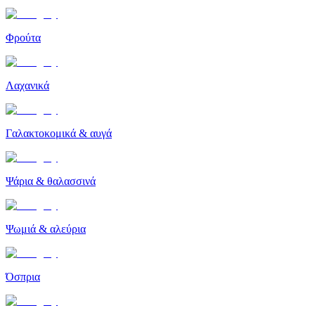
Φρούτα
Λαχανικά
Γαλακτοκομικά & αυγά
Ψάρια & θαλασσινά
Ψωμιά & αλεύρια
Όσπρια