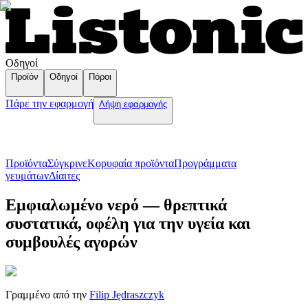
Οδηγοί
Προϊόν
Οδηγοί
Πόροι
Πάρε την εφαρμογή
Λήψη εφαρμογής
Προϊόντα
Σύγκρινε
Κορυφαία προϊόντα
Пρογράμματα
γευμάτων
Δίαιτες
Εμφιαλωμένο νερό — θρεπτικά
συστατικά, οφέλη για την υγεία και
συμβουλές αγορών
Γραμμένο από την
Filip Jędraszczyk