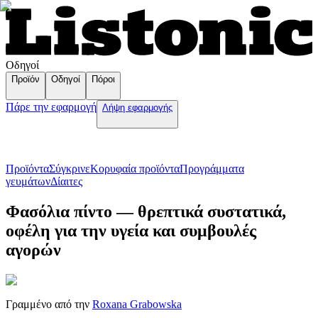
Οδηγοί
Προϊόν
Οδηγοί
Πόροι
Πάρε την εφαρμογή
Λήψη εφαρμογής
Προϊόντα
Σύγκρινε
Κορυφαία προϊόντα
Пρογράμματα
γευμάτων
Δίαιτες
Φασόλια πίντο — θρεπτικά συστατικά,
οφέλη για την υγεία και συμβουλές
αγορών
Γραμμένο από την
Roxana Grabowska