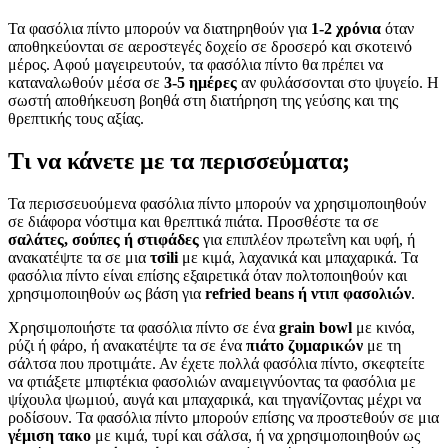
Τα φασόλια πίντο μπορούν να διατηρηθούν για
1-2 χρόνια
όταν
αποθηκεύονται σε αεροστεγές δοχείο σε δροσερό και σκοτεινό
μέρος. Αφού μαγειρευτούν, τα φασόλια πίντο θα πρέπει να
καταναλωθούν μέσα σε
3-5 ημέρες
αν φυλάσσονται στο ψυγείο. Η
σωστή αποθήκευση βοηθά στη διατήρηση της γεύσης και της
θρεπτικής τους αξίας.
Τι να κάνετε με τα περισσεύματα;
Τα περισσευούμενα φασόλια πίντο μπορούν να χρησιμοποιηθούν
σε διάφορα νόστιμα και θρεπτικά πιάτα. Προσθέστε τα σε
σαλάτες, σούπες ή στιφάδες
για επιπλέον πρωτεΐνη και υφή, ή
ανακατέψτε τα σε μια
τσili
με κιμά, λαχανικά και μπαχαρικά. Τα
φασόλια πίντο είναι επίσης εξαιρετικά όταν πολτοποιηθούν και
χρησιμοποιηθούν ως βάση για
refried beans ή ντιπ φασολιών
.
Χρησιμοποιήστε τα φασόλια πίντο σε ένα
grain bowl
με κινόα,
ρύζι ή φάρο, ή ανακατέψτε τα σε ένα
πιάτο ζυμαρικών
με τη
σάλτσα που προτιμάτε. Αν έχετε πολλά φασόλια πίντο, σκεφτείτε
να φτιάξετε μπιφτέκια φασολιών αναμειγνύοντας τα φασόλια με
ψίχουλα ψωμιού, αυγά και μπαχαρικά, και τηγανίζοντας μέχρι να
ροδίσουν. Τα φασόλια πίντο μπορούν επίσης να προστεθούν σε μια
γέμιση τακο
με κιμά, τυρί και σάλσα, ή να χρησιμοποιηθούν ως