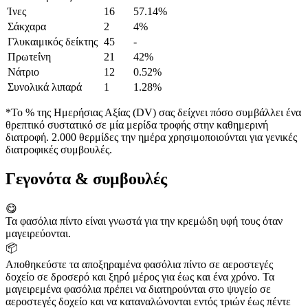
Ίνες
16
57.14%
Σάκχαρα
2
4%
Γλυκαιμικός δείκτης
45
-
Πρωτεΐνη
21
42%
Νάτριο
12
0.52%
Συνολικά λιπαρά
1
1.28%
*Το % της Ημερήσιας Αξίας (DV) σας δείχνει πόσο συμβάλλει ένα
θρεπτικό συστατικό σε μία μερίδα τροφής στην καθημερινή
διατροφή. 2.000 θερμίδες την ημέρα χρησιμοποιούνται για γενικές
διατροφικές συμβουλές.
Γεγονότα & συμβουλές
😋
Τα φασόλια πίντο είναι γνωστά για την κρεμώδη υφή τους όταν
μαγειρεύονται.
📦
Αποθηκεύστε τα αποξηραμένα φασόλια πίντο σε αεροστεγές
δοχείο σε δροσερό και ξηρό μέρος για έως και ένα χρόνο. Τα
μαγειρεμένα φασόλια πρέπει να διατηρούνται στο ψυγείο σε
αεροστεγές δοχείο και να καταναλώνονται εντός τριών έως πέντε