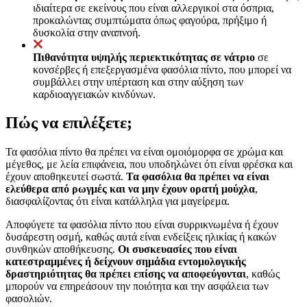
ιδιαίτερα σε εκείνους που είναι αλλεργικοί στα όσπρια,
προκαλώντας συμπτώματα όπως φαγούρα, πρήξιμο ή
δυσκολία στην αναπνοή.
Πιθανότητα υψηλής περιεκτικότητας σε νάτριο
σε
κονσέρβες ή επεξεργασμένα φασόλια πίντο, που μπορεί να
συμβάλλει στην υπέρταση και στην αύξηση των
καρδιοαγγειακών κινδύνων.
Πώς να επιλέξετε;
Τα φασόλια πίντο θα πρέπει να είναι ομοιόμορφα σε χρώμα και
μέγεθος, με λεία επιφάνεια, που υποδηλώνει ότι είναι φρέσκα και
έχουν αποθηκευτεί σωστά.
Τα φασόλια θα πρέπει να είναι
ελεύθερα από ρωγμές και να μην έχουν ορατή μούχλα
,
διασφαλίζοντας ότι είναι κατάλληλα για μαγείρεμα.
Αποφύγετε τα φασόλια πίντο που είναι συρρικνωμένα ή έχουν
δυσάρεστη οσμή, καθώς αυτά είναι ενδείξεις ηλικίας ή κακών
συνθηκών αποθήκευσης.
Οι συσκευασίες που είναι
κατεστραμμένες ή δείχνουν σημάδια εντομολογικής
δραστηριότητας θα πρέπει επίσης να αποφεύγονται
, καθώς
μπορούν να επηρεάσουν την ποιότητα και την ασφάλεια των
φασολιών.