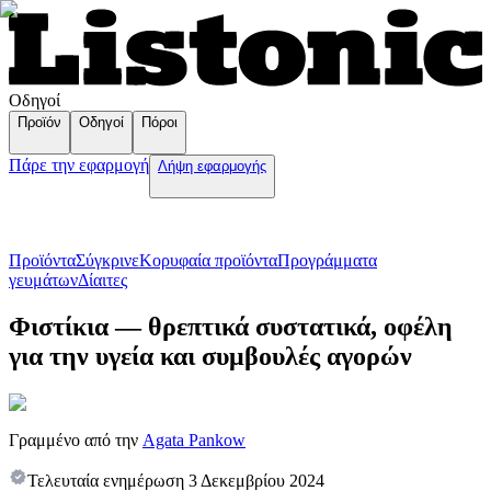
Οδηγοί
Προϊόν
Οδηγοί
Πόροι
Πάρε την εφαρμογή
Λήψη εφαρμογής
Προϊόντα
Σύγκρινε
Κορυφαία προϊόντα
Пρογράμματα
γευμάτων
Δίαιτες
Φιστίκια — θρεπτικά συστατικά, οφέλη
για την υγεία και συμβουλές αγορών
Γραμμένο από την
Agata Pankow
Τελευταία ενημέρωση
3 Δεκεμβρίου 2024