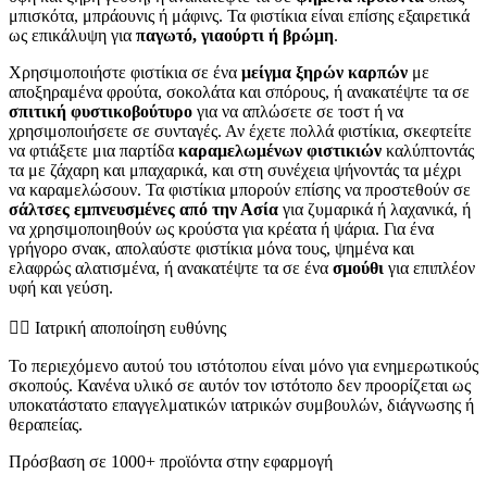
μπισκότα, μπράουνις ή μάφινς. Τα φιστίκια είναι επίσης εξαιρετικά
ως επικάλυψη για
παγωτό, γιαούρτι ή βρώμη
.
Χρησιμοποιήστε φιστίκια σε ένα
μείγμα ξηρών καρπών
με
αποξηραμένα φρούτα, σοκολάτα και σπόρους, ή ανακατέψτε τα σε
σπιτική φυστικοβούτυρο
για να απλώσετε σε τοστ ή να
χρησιμοποιήσετε σε συνταγές. Αν έχετε πολλά φιστίκια, σκεφτείτε
να φτιάξετε μια παρτίδα
καραμελωμένων φιστικιών
καλύπτοντάς
τα με ζάχαρη και μπαχαρικά, και στη συνέχεια ψήνοντάς τα μέχρι
να καραμελώσουν. Τα φιστίκια μπορούν επίσης να προστεθούν σε
σάλτσες εμπνευσμένες από την Ασία
για ζυμαρικά ή λαχανικά, ή
να χρησιμοποιηθούν ως κρούστα για κρέατα ή ψάρια. Για ένα
γρήγορο σνακ, απολαύστε φιστίκια μόνα τους, ψημένα και
ελαφρώς αλατισμένα, ή ανακατέψτε τα σε ένα
σμούθι
για επιπλέον
υφή και γεύση.
👨‍⚕️️ Ιατρική αποποίηση ευθύνης
Το περιεχόμενο αυτού του ιστότοπου είναι μόνο για ενημερωτικούς
σκοπούς. Κανένα υλικό σε αυτόν τον ιστότοπο δεν προορίζεται ως
υποκατάστατο επαγγελματικών ιατρικών συμβουλών, διάγνωσης ή
θεραπείας.
Πρόσβαση σε 1000+ προϊόντα στην εφαρμογή