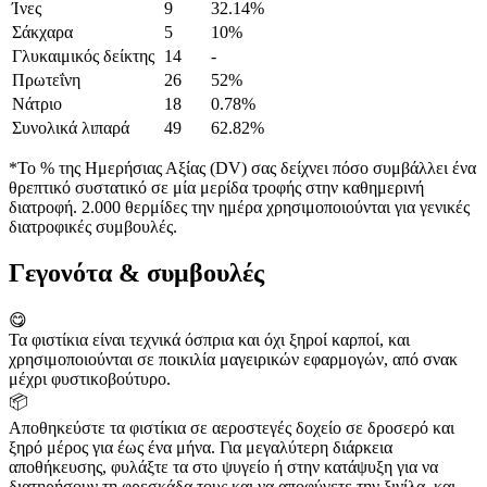
Ίνες
9
32.14%
Σάκχαρα
5
10%
Γλυκαιμικός δείκτης
14
-
Πρωτεΐνη
26
52%
Νάτριο
18
0.78%
Συνολικά λιπαρά
49
62.82%
*Το % της Ημερήσιας Αξίας (DV) σας δείχνει πόσο συμβάλλει ένα
θρεπτικό συστατικό σε μία μερίδα τροφής στην καθημερινή
διατροφή. 2.000 θερμίδες την ημέρα χρησιμοποιούνται για γενικές
διατροφικές συμβουλές.
Γεγονότα & συμβουλές
😋
Τα φιστίκια είναι τεχνικά όσπρια και όχι ξηροί καρποί, και
χρησιμοποιούνται σε ποικιλία μαγειρικών εφαρμογών, από σνακ
μέχρι φυστικοβούτυρο.
📦
Αποθηκεύστε τα φιστίκια σε αεροστεγές δοχείο σε δροσερό και
ξηρό μέρος για έως ένα μήνα. Για μεγαλύτερη διάρκεια
αποθήκευσης, φυλάξτε τα στο ψυγείο ή στην κατάψυξη για να
διατηρήσουν τη φρεσκάδα τους και να αποφύγετε την ξινίλα, και