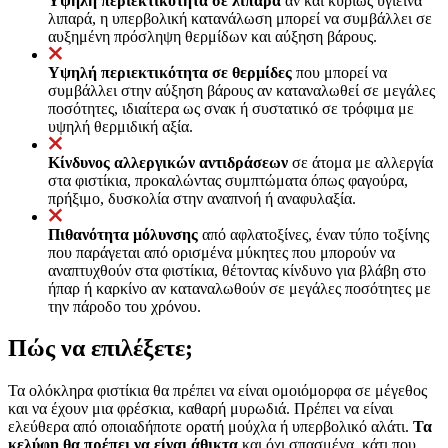
Υψηλή περιεκτικότητα σε λιπαρά
αν και κυρίως υγιεινά
λιπαρά, η υπερβολική κατανάλωση μπορεί να συμβάλλει σε
αυξημένη πρόσληψη θερμίδων και αύξηση βάρους.
Υψηλή περιεκτικότητα σε θερμίδες
που μπορεί να
συμβάλλει στην αύξηση βάρους αν καταναλωθεί σε μεγάλες
ποσότητες, ιδιαίτερα ως σνακ ή συστατικό σε τρόφιμα με
υψηλή θερμιδική αξία.
Κίνδυνος αλλεργικών αντιδράσεων
σε άτομα με αλλεργία
στα φιστίκια, προκαλώντας συμπτώματα όπως φαγούρα,
πρήξιμο, δυσκολία στην αναπνοή ή αναφυλαξία.
Πιθανότητα μόλυνσης
από αφλατοξίνες, έναν τύπο τοξίνης
που παράγεται από ορισμένα μύκητες που μπορούν να
αναπτυχθούν στα φιστίκια, θέτοντας κίνδυνο για βλάβη στο
ήπαρ ή καρκίνο αν καταναλωθούν σε μεγάλες ποσότητες με
την πάροδο του χρόνου.
Πώς να επιλέξετε;
Τα ολόκληρα φιστίκια θα πρέπει να είναι ομοιόμορφα σε μέγεθος
και να έχουν μια φρέσκια, καθαρή μυρωδιά. Πρέπει να είναι
ελεύθερα από οποιαδήποτε ορατή μούχλα ή υπερβολικό αλάτι.
Τα
κελύφη θα πρέπει να είναι άθικτα
και όχι σπασμένα, κάτι που