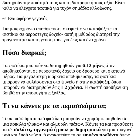
διατηρούν την ποιότητά τους και τη διατροφική τους αξία. Είναι
καλό να ελέγχετε τακτικά για τυχόν σημάδια αλλοίωσης.
✅ Ενδιαφέρον γεγονός
Για μακροχρόνια αποθήκευση, σκεφτείτε να καταψύξετε τα
φιστίκια σε αεροστεγές δοχείο· αυτή η μέθοδος διατηρεί την
τραγανότητα και τη γεύση τους για έως και ένα χρόνο.
Πόσο διαρκεί;
Τα φιστίκια μπορούν να διατηρηθούν για
6-12 μήνες
όταν
αποθηκεύονται σε αεροστεγές δοχείο σε δροσερό και σκοτεινό
μέρος. Για μεγαλύτερη διάρκεια αποθήκευσης, τα φιστίκια
μπορούν να φυλάσσονται στο ψυγείο ή στην κατάψυξη, όπου
μπορούν να διατηρηθούν έως
1-2 χρόνια
. Η σωστή αποθήκευση
βοηθά στην αποφυγή της ξινίλας.
Τι να κάνετε με τα περισσεύματα;
Τα περισσεύματα από φιστίκια μπορούν να χρησιμοποιηθούν σε
μια ποικιλία γλυκών και αλμυρών πιάτων. Κόψτε τα και προσθέστε
τα σε
σαλάτες, τηγανητά ή μπολ με δημητριακά
για μια τραγανή
υφή και ξηρή γεύση, ή ανακατέψτε τα σε
ψημένα προϊόντα
όπως