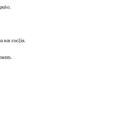
έφαλο.
α και ευεξία.
ments.