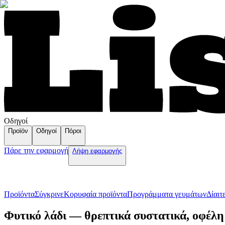
Οδηγοί
Προϊόν
Οδηγοί
Πόροι
Πάρε την εφαρμογή
Λήψη εφαρμογής
Προϊόντα
Σύγκρινε
Κορυφαία προϊόντα
Пρογράμματα γευμάτων
Δίαιτ
Φυτικό λάδι — θρεπτικά συστατικά, οφέλη 