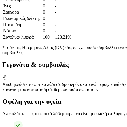
Ίνες
0
-
Σάκχαρα
0
-
Γλυκαιμικός δείκτης
0
-
Πρωτεΐνη
0
-
Νάτριο
0
-
Συνολικά λιπαρά
100
128.21%
*Το % της Ημερήσιας Αξίας (DV) σας δείχνει πόσο συμβάλλει ένα θρ
συμβουλές.
Γεγονότα & συμβουλές
📦
Αποθηκεύστε το φυτικό λάδι σε δροσερό, σκοτεινό μέρος, καλά σφρα
κανονική του κατάσταση σε θερμοκρασία δωματίου.
Οφέλη για την υγεία
Ανακαλύψτε πώς το φυτικό λάδι μπορεί να είναι μια καλή επιλογή για