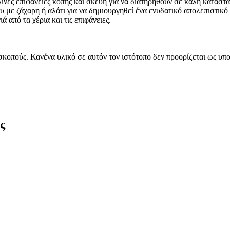
λινες επιφάνειες κοπής και σκεύη για να διατηρηθούν σε καλή κατάστ
υ με ζάχαρη ή αλάτι για να δημιουργηθεί ένα ενυδατικό απολεπιστικό
 από τα χέρια και τις επιφάνειες.
 σκοπούς. Κανένα υλικό σε αυτόν τον ιστότοπο δεν προορίζεται ως 
ς