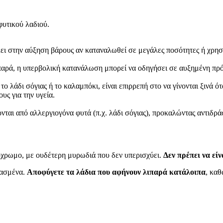
φυτικού λαδιού.
ι στην αύξηση βάρους αν καταναλωθεί σε μεγάλες ποσότητες ή χρησι
 λιπαρά, η υπερβολική κατανάλωση μπορεί να οδηγήσει σε αυξημένη π
το λάδι σόγιας ή το καλαμπόκι, είναι επιρρεπή στο να γίνονται ξινά ό
ς για την υγεία.
νται από αλλεργιογόνα φυτά (π.χ. λάδι σόγιας), προκαλώντας αντιδρά
χτόχρωμο, με ουδέτερη μυρωδιά που δεν υπερισχύει.
Δεν πρέπει να εί
ρασμένα.
Αποφύγετε τα λάδια που αφήνουν λιπαρά κατάλοιπα
, καθ