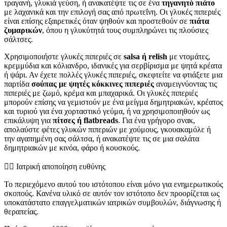
τραγανή, γλυκιά γεύση, ή ανακατέψτε τις σε ένα
τηγανητό πιάτο
με λαχανικά και την επιλογή σας από πρωτεΐνη. Οι γλυκές πιπεριές
είναι επίσης εξαιρετικές όταν ψηθούν και προστεθούν σε
πιάτα
ζυμαρικών
, όπου η γλυκύτητά τους συμπληρώνει τις πλούσιες
σάλτσες.
Χρησιμοποιήστε γλυκές πιπεριές σε
salsa ή relish
με ντομάτες,
κρεμμύδια και κόλιανδρο, ιδανικές για σερβίρισμα με ψητά κρέατα
ή ψάρι. Αν έχετε πολλές γλυκές πιπεριές, σκεφτείτε να φτιάξετε μια
παρτίδα
σούπας με ψητές κόκκινες πιπεριές
αναμειγνύοντας τις
πιπεριές με ζωμό, κρέμα και μπαχαρικά. Οι γλυκές πιπεριές
μπορούν επίσης να γεμιστούν με ένα μείγμα δημητριακών, κρέατος
και τυριού για ένα χορταστικό γεύμα, ή να χρησιμοποιηθούν ως
επικάλυψη για
πίτσες ή flatbreads
. Για ένα γρήγορο σνακ,
απολαύστε φέτες γλυκών πιπεριών με χούμους, γκουακαμόλε ή
την αγαπημένη σας σάλτσα, ή ανακατέψτε τις σε μια σαλάτα
δημητριακών με κινόα, φάρο ή κουσκούς.
👨‍⚕️️ Ιατρική αποποίηση ευθύνης
Το περιεχόμενο αυτού του ιστότοπου είναι μόνο για ενημερωτικούς
σκοπούς. Κανένα υλικό σε αυτόν τον ιστότοπο δεν προορίζεται ως
υποκατάστατο επαγγελματικών ιατρικών συμβουλών, διάγνωσης ή
θεραπείας.