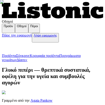
Οδηγοί
Προϊόν
Οδηγοί
Πόροι
Πάρε την εφαρμογή
Λήψη εφαρμογής
Προϊόντα
Σύγκρινε
Κορυφαία προϊόντα
Пρογράμματα
γευμάτων
Δίαιτες
Γλυκό πιπέρι — θρεπτικά συστατικά,
οφέλη για την υγεία και συμβουλές
αγορών
Γραμμένο από την
Agata Pankow