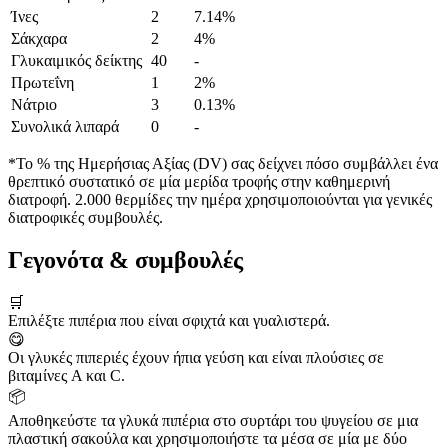
Ίνες
2
7.14%
Σάκχαρα
2
4%
Γλυκαιμικός δείκτης
40
-
Πρωτεΐνη
1
2%
Νάτριο
3
0.13%
Συνολικά λιπαρά
0
-
*Το % της Ημερήσιας Αξίας (DV) σας δείχνει πόσο συμβάλλει ένα
θρεπτικό συστατικό σε μία μερίδα τροφής στην καθημερινή
διατροφή. 2.000 θερμίδες την ημέρα χρησιμοποιούνται για γενικές
διατροφικές συμβουλές.
Γεγονότα & συμβουλές
🛒
Επιλέξτε πιπέρια που είναι σφιχτά και γυαλιστερά.
😋
Οι γλυκές πιπεριές έχουν ήπια γεύση και είναι πλούσιες σε
βιταμίνες A και C.
📦
Αποθηκεύστε τα γλυκά πιπέρια στο συρτάρι του ψυγείου σε μια
πλαστική σακούλα και χρησιμοποιήστε τα μέσα σε μία με δύο