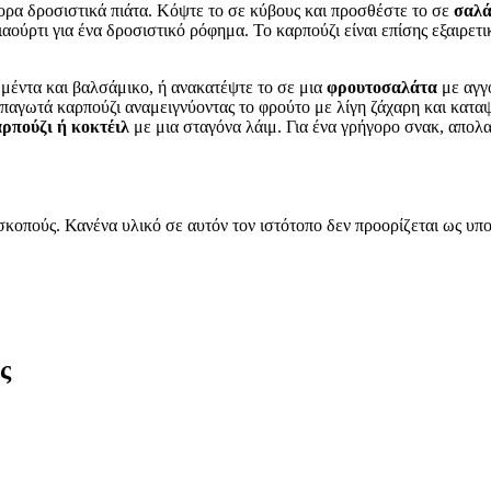
φορα δροσιστικά πιάτα. Κόψτε το σε κύβους και προσθέστε το σε
σαλά
αούρτι για ένα δροσιστικό ρόφημα. Το καρπούζι είναι επίσης εξαιρετ
 μέντα και βαλσάμικο, ή ανακατέψτε το σε μια
φρουτοσαλάτα
με αγγο
ε παγωτά καρπούζι αναμειγνύοντας το φρούτο με λίγη ζάχαρη και κατα
ρπούζι ή κοκτέιλ
με μια σταγόνα λάιμ. Για ένα γρήγορο σνακ, απολαύ
 σκοπούς. Κανένα υλικό σε αυτόν τον ιστότοπο δεν προορίζεται ως 
ς