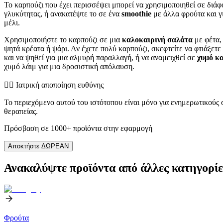
Το καρπούζι που έχει περισσέψει μπορεί να χρησιμοποιηθεί σε διά
γλυκύτητας, ή ανακατέψτε το σε ένα
smoothie
με άλλα φρούτα και γι
μέλι.
Χρησιμοποιήστε το καρπούζι σε μια
καλοκαιρινή σαλάτα
με φέτα,
ψητά κρέατα ή ψάρι. Αν έχετε πολύ καρπούζι, σκεφτείτε να φτιάξετ
και να ψηθεί για μια αλμυρή παραλλαγή, ή να αναμειχθεί σε
χυμό κα
χυμό λάιμ για μια δροσιστική απόλαυση.
👨‍⚕️️ Ιατρική αποποίηση ευθύνης
Το περιεχόμενο αυτού του ιστότοπου είναι μόνο για ενημερωτικούς
θεραπείας.
Πρόσβαση σε 1000+ προϊόντα στην εφαρμογή
Αποκτήστε ΔΩΡΕΑΝ
Ανακαλύψτε προϊόντα από άλλες κατηγορίε
Φρούτα