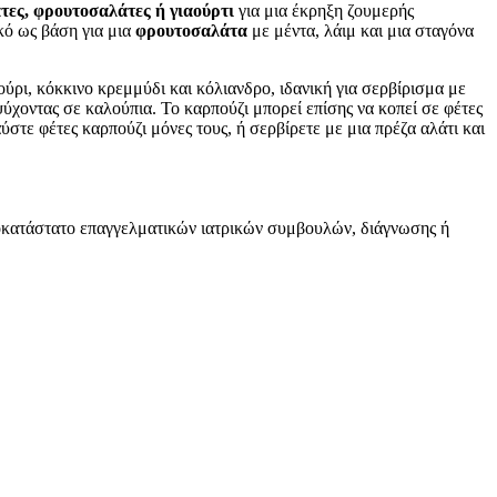
τες, φρουτοσαλάτες ή γιαούρτι
για μια έκρηξη ζουμερής
ικό ως βάση για μια
φρουτοσαλάτα
με μέντα, λάιμ και μια σταγόνα
ύρι, κόκκινο κρεμμύδι και κόλιανδρο, ιδανική για σερβίρισμα με
ψύχοντας σε καλούπια. Το καρπούζι μπορεί επίσης να κοπεί σε φέτες
στε φέτες καρπούζι μόνες τους, ή σερβίρετε με μια πρέζα αλάτι και
υποκατάστατο επαγγελματικών ιατρικών συμβουλών, διάγνωσης ή