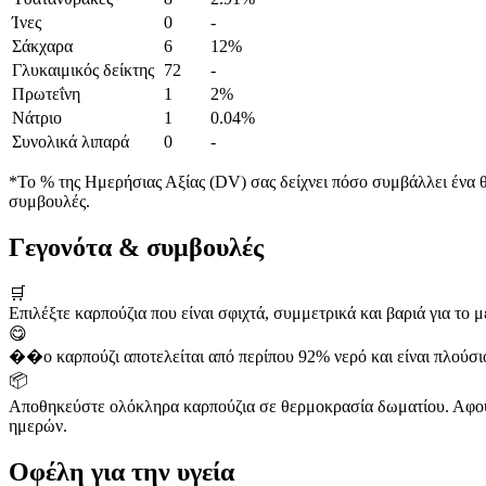
Ίνες
0
-
Σάκχαρα
6
12%
Γλυκαιμικός δείκτης
72
-
Πρωτεΐνη
1
2%
Νάτριο
1
0.04%
Συνολικά λιπαρά
0
-
*Το % της Ημερήσιας Αξίας (DV) σας δείχνει πόσο συμβάλλει ένα θρ
συμβουλές.
Γεγονότα & συμβουλές
🛒
Επιλέξτε καρπούζια που είναι σφιχτά, συμμετρικά και βαριά για το 
😋
��ο καρπούζι αποτελείται από περίπου 92% νερό και είναι πλούσιο 
📦
Αποθηκεύστε ολόκληρα καρπούζια σε θερμοκρασία δωματίου. Αφού κ
ημερών.
Οφέλη για την υγεία