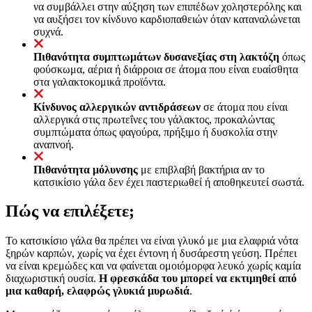
να συμβάλλει στην αύξηση των επιπέδων χοληστερόλης και
να αυξήσει τον κίνδυνο καρδιοπαθειών όταν καταναλώνεται
συχνά.
Πιθανότητα συμπτωμάτων δυσανεξίας στη λακτόζη
όπως
φούσκωμα, αέρια ή διάρροια σε άτομα που είναι ευαίσθητα
στα γαλακτοκομικά προϊόντα.
Κίνδυνος αλλεργικών αντιδράσεων
σε άτομα που είναι
αλλεργικά στις πρωτεΐνες του γάλακτος, προκαλώντας
συμπτώματα όπως φαγούρα, πρήξιμο ή δυσκολία στην
αναπνοή.
Πιθανότητα μόλυνσης
με επιβλαβή βακτήρια αν το
κατσικίσιο γάλα δεν έχει παστεριωθεί ή αποθηκευτεί σωστά.
Πώς να επιλέξετε;
Το κατσικίσιο γάλα θα πρέπει να είναι γλυκό με μια ελαφριά νότα
ξηρών καρπών, χωρίς να έχει έντονη ή δυσάρεστη γεύση. Πρέπει
να είναι κρεμώδες και να φαίνεται ομοιόμορφα λευκό χωρίς καμία
διαχωριστική ουσία.
Η φρεσκάδα του μπορεί να εκτιμηθεί από
μια καθαρή, ελαφρώς γλυκιά μυρωδιά
.