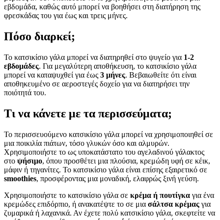
εβδομάδα, καθώς αυτό μπορεί να βοηθήσει στη διατήρηση της
φρεσκάδας του για έως και τρεις μήνες.
Πόσο διαρκεί;
Το κατσικίσιο γάλα μπορεί να διατηρηθεί στο ψυγείο για
1-2
εβδομάδες
. Για μεγαλύτερη αποθήκευση, το κατσικίσιο γάλα
μπορεί να καταψυχθεί για έως
3 μήνες
. Βεβαιωθείτε ότι είναι
αποθηκευμένο σε αεροστεγές δοχείο για να διατηρήσει την
ποιότητά του.
Τι να κάνετε με τα περισσεύματα;
Το περισσευούμενο κατσικίσιο γάλα μπορεί να χρησιμοποιηθεί σε
μια ποικιλία πιάτων, τόσο γλυκών όσο και αλμυρών.
Χρησιμοποιήστε το ως υποκατάστατο του αγελαδινού γάλακτος
στο
ψήσιμο
, όπου προσθέτει μια πλούσια, κρεμώδη υφή σε κέικ,
μάφιν ή τηγανίτες. Το κατσικίσιο γάλα είναι επίσης εξαιρετικό σε
smoothies
, προσφέροντας μια μοναδική, ελαφρώς ξινή γεύση.
Χρησιμοποιήστε το κατσικίσιο γάλα σε
κρέμα ή πουτίγκα
για ένα
κρεμώδες επιδόρπιο, ή ανακατέψτε το σε μια
σάλτσα κρέμας
για
ζυμαρικά ή λαχανικά. Αν έχετε πολύ κατσικίσιο γάλα, σκεφτείτε να