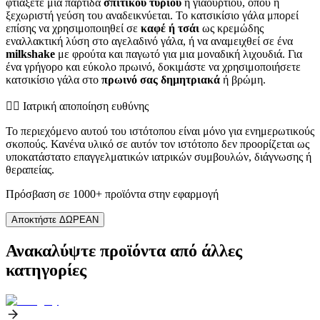
φτιάξετε μια παρτίδα
σπιτικού τυριού
ή γιαουρτιού, όπου η
ξεχωριστή γεύση του αναδεικνύεται. Το κατσικίσιο γάλα μπορεί
επίσης να χρησιμοποιηθεί σε
καφέ ή τσάι
ως κρεμώδης
εναλλακτική λύση στο αγελαδινό γάλα, ή να αναμειχθεί σε ένα
milkshake
με φρούτα και παγωτό για μια μοναδική λιχουδιά. Για
ένα γρήγορο και εύκολο πρωινό, δοκιμάστε να χρησιμοποιήσετε
κατσικίσιο γάλα στο
πρωινό σας δημητριακά
ή βρώμη.
👨‍⚕️️ Ιατρική αποποίηση ευθύνης
Το περιεχόμενο αυτού του ιστότοπου είναι μόνο για ενημερωτικούς
σκοπούς. Κανένα υλικό σε αυτόν τον ιστότοπο δεν προορίζεται ως
υποκατάστατο επαγγελματικών ιατρικών συμβουλών, διάγνωσης ή
θεραπείας.
Πρόσβαση σε 1000+ προϊόντα στην εφαρμογή
Αποκτήστε ΔΩΡΕΑΝ
Ανακαλύψτε προϊόντα από άλλες
κατηγορίες