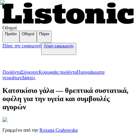
Οδηγοί
Προϊόν
Οδηγοί
Πόροι
Πάρε την εφαρμογή
Λήψη εφαρμογής
Προϊόντα
Σύγκρινε
Κορυφαία προϊόντα
Пρογράμματα
γευμάτων
Δίαιτες
Κατσικίσιο γάλα — θρεπτικά συστατικά,
οφέλη για την υγεία και συμβουλές
αγορών
Γραμμένο από την
Roxana Grabowska