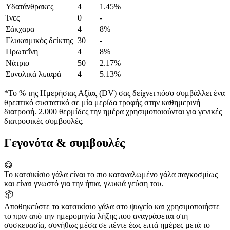
Υδατάνθρακες
4
1.45%
Ίνες
0
-
Σάκχαρα
4
8%
Γλυκαιμικός δείκτης
30
-
Πρωτεΐνη
4
8%
Νάτριο
50
2.17%
Συνολικά λιπαρά
4
5.13%
*Το % της Ημερήσιας Αξίας (DV) σας δείχνει πόσο συμβάλλει ένα
θρεπτικό συστατικό σε μία μερίδα τροφής στην καθημερινή
διατροφή. 2.000 θερμίδες την ημέρα χρησιμοποιούνται για γενικές
διατροφικές συμβουλές.
Γεγονότα & συμβουλές
😋
Το κατσικίσιο γάλα είναι το πιο καταναλωμένο γάλα παγκοσμίως
και είναι γνωστό για την ήπια, γλυκιά γεύση του.
📦
Αποθηκεύστε το κατσικίσιο γάλα στο ψυγείο και χρησιμοποιήστε
το πριν από την ημερομηνία λήξης που αναγράφεται στη
συσκευασία, συνήθως μέσα σε πέντε έως επτά ημέρες μετά το